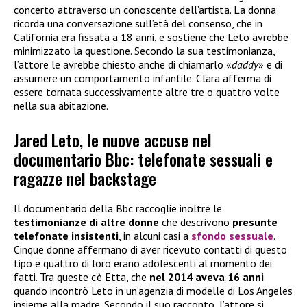
concerto attraverso un conoscente dell’artista. La donna
ricorda una conversazione sull’età del consenso, che in
California era fissata a 18 anni, e sostiene che Leto avrebbe
minimizzato la questione. Secondo la sua testimonianza,
l’attore le avrebbe chiesto anche di chiamarlo «
daddy
» e di
assumere un comportamento infantile. Clara afferma di
essere tornata successivamente altre tre o quattro volte
nella sua abitazione.
Jared Leto, le nuove accuse nel
documentario Bbc: telefonate sessuali e
ragazze nel backstage
Il documentario della Bbc raccoglie inoltre le
testimonianze di altre donne
che descrivono
presunte
telefonate insistenti
, in alcuni casi a
sfondo sessuale
.
Cinque donne affermano di aver ricevuto contatti di questo
tipo e quattro di loro erano adolescenti al momento dei
fatti. Tra queste c’è Etta, che
nel 2014 aveva 16 anni
quando incontrò Leto in un’agenzia di modelle di Los Angeles
insieme alla madre. Secondo il suo racconto, l’attore si