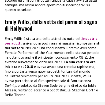
accordo da 3 milioni di dollari chiude la causa avviata dalla
famiglia, ma lascia ancora aperti molti interrogativi su
quanto accaduto.
Emily Willis, dalla vetta del porno al sogno
di Hollywood
Emily Willis è stata una delle attrici più note dell’
industria
per adulti
, arrivando in pochi anni ai massimi
riconoscimenti
del settore
. Nel 2021 ha conquistato il premio AVN come
Female Performer of the Year, mentre nello stesso periodo
ha ottenuto anche il principale riconoscimento XBIZ, che
avrebbe nuovamente vinto nel 2022.
La sua carriera era
iniziata nel 2018
e aveva avuto una crescita rapidissima,
fino a portarla verso nuovi progetti lontani dal mondo
dell’intrattenimento per adulti. Nel 2023, infatti, Willis
aveva partecipato al film sperimentale di fantascienza
Divinity
, prodotto da Steven Soderbergh e diretto da Eddie
Alcazar, recitando accanto a Scott Bakula, Stephen Dorff e
Bella Thorne.