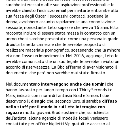
sarebbe interessato alle sue aspirazioni professionali e le
avrebbe chiesto l’indirizzo email per invitarle entrambe alla
sua festa degli Oscar. I successivi contatti, sostiene la
donna, avrebbero assunto rapidamente una connotazione
sessuale, nonostante Leto sapesse che aveva 16 anni. Etta
racconta inoltre di essere stata messa in contatto con un
uomo che si sarebbe presentato come una persona in grado
di aiutarla nella carriera e che le avrebbe proposto di
realizzare materiale pornografico, sostenendo che la minore
età non fosse un impedimento. Nel 2016, aggiunge, Leto le
avrebbe comunicato che un suo legale le avrebbe inviato un
accordo di riservatezza. La Bbc afferma di aver visionato il
documento, che però non sarebbe mai stato firmato.
Nel documentario
intervengono anche due uomini
che
hanno lavorato per lungo tempo con i Thirty Seconds to
Mars, indicati con i nomi di fantasia Brad e Simon. I due
descrivono
il disagio
che, secondo loro, si sarebbe
diffuso
nello staff per il modo in cui Leto interagiva con
ragazze
molto giovani. Brad sostiene che, su richiesta
dell’artista, alcune agenzie di modelle locali venissero
contattate per offrire biglietti Vip gratuiti e accesso al