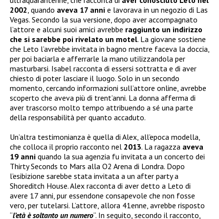
2002
, quando
aveva 17 anni
e lavorava in un negozio di Las
Vegas. Secondo la sua versione, dopo aver accompagnato
l’attore e alcuni suoi amici avrebbe
raggiunto un indirizzo
che si sarebbe poi rivelato un motel
. La giovane sostiene
che Leto l’avrebbe invitata in bagno mentre faceva la doccia,
per poi baciarla e afferrarle la mano utilizzandola per
masturbarsi. Isabel racconta di essersi sottratta e di aver
chiesto di poter lasciare il luogo. Solo in un secondo
momento, cercando informazioni sull’attore online, avrebbe
scoperto che aveva più di trent’anni. La donna afferma di
aver trascorso molto tempo attribuendo a sé una parte
della responsabilità per quanto accaduto.
Un’altra testimonianza è quella di Alex, all’epoca modella,
che colloca il proprio racconto nel
2013
. La ragazza
aveva
19 anni
quando la sua agenzia fu invitata a un concerto dei
Thirty Seconds to Mars alla O2 Arena di Londra. Dopo
l’esibizione sarebbe stata invitata a un after party a
Shoreditch House. Alex racconta di aver detto a Leto di
avere 17 anni, pur essendone consapevole che non fosse
vero, per tutelarsi. L’attore, allora 41enne, avrebbe risposto
“
l’età è soltanto un numero
“. In seguito, secondo il racconto,