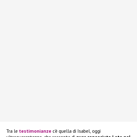
Tra le
testimonianze
c’è quella di Isabel, oggi
ultraquarantenne, che racconta di
aver conosciuto Leto nel