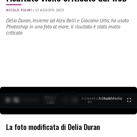
NICOLÒ FIGINI
|
17 AGOSTO 2023
Delia Duran, insieme ad Alex Belli e Giacomo Urtis, ha usato
Photoshop in una foto al mare. Il risultato è stato molto
criticato
0:15 /
Ad
hub
Media
POWERED
1
/
2
1:40
BY
La foto modificata di Delia Duran