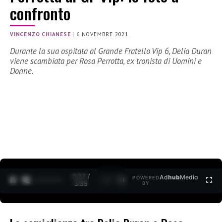
confronto
VINCENZO CHIANESE
|
6 NOVEMBRE 2021
Durante la sua ospitata al Grande Fratello Vip 6, Delia Duran
viene scambiata per Rosa Perrotta, ex tronista di Uomini e
Donne.
0:27 /
Ad
hub
Media
POWERED
1
/
2
3:35
BY