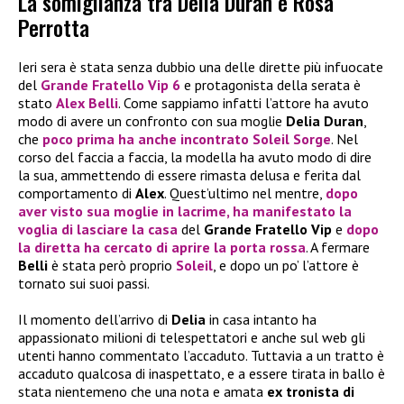
La somiglianza tra Delia Duran e Rosa
Perrotta
Ieri sera è stata senza dubbio una delle dirette più infuocate
del
Grande Fratello Vip 6
e protagonista della serata è
stato
Alex Belli
. Come sappiamo infatti l’attore ha avuto
modo di avere un confronto con sua moglie
Delia Duran
,
che
poco prima ha anche incontrato
Soleil Sorge
. Nel
corso del faccia a faccia, la modella ha avuto modo di dire
la sua, ammettendo di essere rimasta delusa e ferita dal
comportamento di
Alex
. Quest’ultimo nel mentre,
dopo
aver visto sua moglie in lacrime, ha manifestato la
voglia di lasciare la casa
del
Grande Fratello Vip
e
dopo
la diretta ha cercato di aprire la porta rossa
. A fermare
Belli
è stata però proprio
Soleil
, e dopo un po’ l’attore è
tornato sui suoi passi.
Il momento dell’arrivo di
Delia
in casa intanto ha
appassionato milioni di telespettatori e anche sul web gli
utenti hanno commentato l’accaduto. Tuttavia a un tratto è
accaduto qualcosa di inaspettato, e a essere tirata in ballo è
stata nientemeno che una nota e amata
ex tronista di