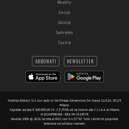
Reality
Social
Gossip
Sanremo
Cucina
ABBONATI
NEWSLETTER
Visibilia Editrice S.r.l.
con sede in Via Privata Giovannino De Grassi 12/12A, 20123
Milano.
Capitale sociale € 100.000,00 I.V. - C.F./P.IVA ed iscrizione alla C.C.I.A.A. di Milano
N.10269990965 - REA MI-2519578.
Novella 2000 © 2026. Iscritta al ROC con il n.37767. Tutti i diritti di proprietà
letteraria ed artistica riservati.