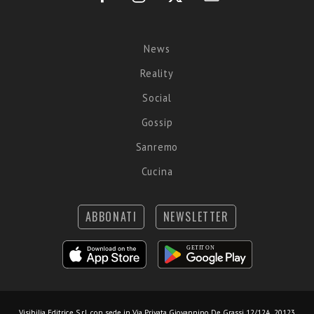
News
Reality
Social
Gossip
Sanremo
Cucina
ABBONATI
NEWSLETTER
Visibilia Editrice S.r.l.
con sede in Via Privata Giovannino De Grassi 12/12A, 20123