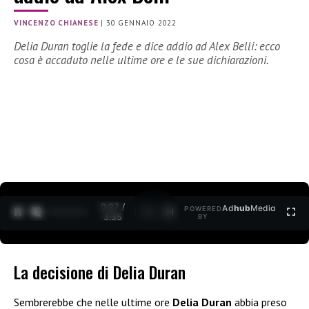
VINCENZO CHIANESE
|
30 GENNAIO 2022
Delia Duran toglie la fede e dice addio ad Alex Belli: ecco
cosa è accaduto nelle ultime ore e le sue dichiarazioni.
0:27 /
Ad
hub
Media
POWERED
1
/
2
3:35
BY
La decisione di Delia Duran
Sembrerebbe che nelle ultime ore
Delia Duran
abbia preso