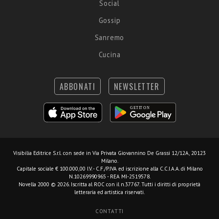
Social
Gossip
Sanremo
Cucina
ABBONATI
NEWSLETTER
Visibilia Editrice S.r.l.
con sede in Via Privata Giovannino De Grassi 12/12A, 20123
Milano.
Capitale sociale € 100.000,00 I.V. - C.F./P.IVA ed iscrizione alla C.C.I.A.A. di Milano
N.10269990965 - REA MI-2519578.
Novella 2000 © 2026. Iscritta al ROC con il n.37767. Tutti i diritti di proprietà
letteraria ed artistica riservati.
CONTATTI