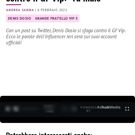
ANDREA SANNA
|
6 FEBBRAIO 2021
DENIS DOSIO
GRANDE FRATELLO VIP 5
Con un post su Twitter, Denis Dosio si sfoga contro il GF Vip.
Ecco le parole dell’influencer ieri sera sui suoi account
ufficiali
0:04 /
Ad
hub
Media
POWERED
1
/
2
1:40
BY