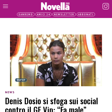
SANREMO
AMICI 24
NEWSLETTER
ABBONATI
NEWS
Denis Dosio si sfoga sui social
contro il GF Vip: “Fa male”