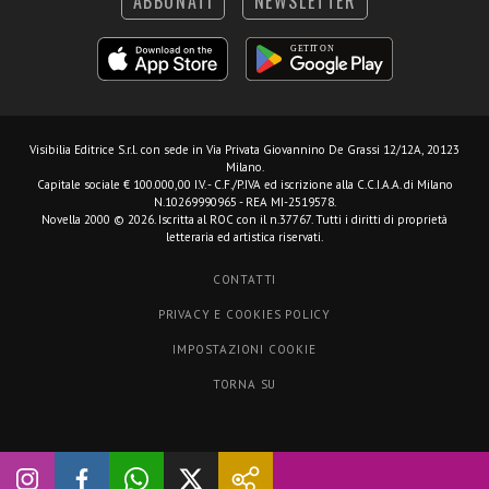
ABBONATI
NEWSLETTER
Visibilia Editrice S.r.l.
con sede in Via Privata Giovannino De Grassi 12/12A, 20123
Milano.
Capitale sociale € 100.000,00 I.V. - C.F./P.IVA ed iscrizione alla C.C.I.A.A. di Milano
N.10269990965 - REA MI-2519578.
Novella 2000 © 2026. Iscritta al ROC con il n.37767. Tutti i diritti di proprietà
letteraria ed artistica riservati.
CONTATTI
PRIVACY E COOKIES POLICY
IMPOSTAZIONI COOKIE
TORNA SU