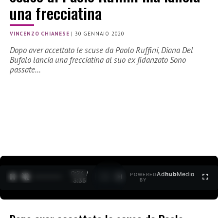
una frecciatina
VINCENZO CHIANESE
|
30 GENNAIO 2020
Dopo aver accettato le scuse da Paolo Ruffini, Diana Del
Bufalo lancia una frecciatina al suo ex fidanzato Sono
passate…
0:24 /
Ad
hub
Media
POWERED
1
/
2
3:35
BY