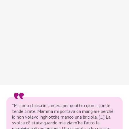
“Mi sono chiusa in camera per quattro giorni, con le
tende tirate. Mamma mi portava da mangiare perché
io non volevo inghiottire manco una briciola. […] La
svolta c’è stata quando mia zia m’ha fatto la
parmigiana di melanzane: l’ho divorata e ho capito