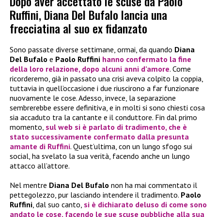
Dopo aver accettato le scuse da Paolo
Ruffini, Diana Del Bufalo lancia una
frecciatina al suo ex fidanzato
Sono passate diverse settimane, ormai, da quando
Diana
Del Bufalo
e
Paolo Ruffini
hanno confermato la fine
della loro relazione, dopo alcuni anni d’amore
. Come
ricorderemo, già in passato una crisi aveva colpito la coppia,
tuttavia in quell’occasione i due riuscirono a far funzionare
nuovamente le cose. Adesso, invece, la separazione
sembrerebbe essere definitiva, e in molti si sono chiesti cosa
sia accaduto tra la cantante e il conduttore. Fin dal primo
momento,
sul web si è parlato di tradimento, che è
stato successivamente confermato dalla presunta
amante di
Ruffini
. Quest’ultima, con un lungo sfogo sui
social, ha svelato la sua verità, facendo anche un lungo
attacco all’attore.
Nel mentre
Diana Del Bufalo
non ha mai commentato il
pettegolezzo, pur lasciando intendere il tradimento.
Paolo
Ruffini
, dal suo canto,
si è dichiarato deluso di come sono
andato le cose, facendo le sue
scuse
pubbliche alla sua