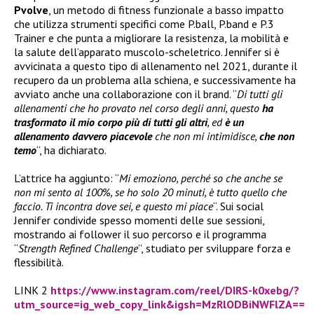
Pvolve
, un metodo di fitness funzionale a basso impatto
che utilizza strumenti specifici come P.ball, P.band e P.3
Trainer e che punta a migliorare la resistenza, la mobilità e
la salute dell’apparato muscolo-scheletrico. Jennifer si è
avvicinata a questo tipo di allenamento nel 2021, durante il
recupero da un problema alla schiena, e successivamente ha
avviato anche una collaborazione con il brand. “
Di tutti gli
allenamenti che ho provato nel corso degli anni, questo
ha
trasformato il mio corpo più di tutti gli altri
, ed
è un
allenamento davvero piacevole
che non mi intimidisce,
che non
temo
“, ha dichiarato.
L’attrice ha aggiunto: “
Mi emoziono, perché so che anche se
non mi sento al 100%, se ho solo 20 minuti, è tutto quello che
faccio. Ti incontra dove sei, e questo mi piace
“. Sui social
Jennifer condivide spesso momenti delle sue sessioni,
mostrando ai follower il suo percorso e il programma
“
Strength Refined Challenge
”, studiato per sviluppare forza e
flessibilità.
LINK 2
https://www.instagram.com/reel/DIRS-k0xebg/?
utm_source=ig_web_copy_link&igsh=MzRlODBiNWFlZA==