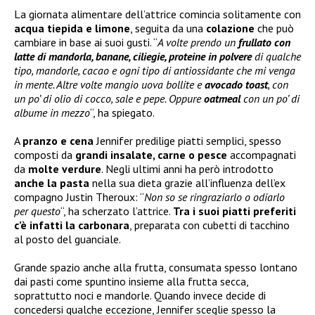
La giornata alimentare dell’attrice comincia solitamente con
acqua tiepida e limone
, seguita da una
colazione
che può
cambiare in base ai suoi gusti. “
A volte prendo un
frullato con
latte di mandorla, banane, ciliegie, proteine in polvere
di qualche
tipo, mandorle, cacao e ogni tipo di antiossidante che mi venga
in mente. Altre volte mangio uova bollite e
avocado toast
, con
un po’ di olio di cocco, sale e pepe. Oppure
oatmeal
con un po’ di
albume in mezzo
“, ha spiegato.
A
pranzo e cena
Jennifer predilige piatti semplici, spesso
composti da
grandi insalate, carne o pesce
accompagnati
da
molte verdure
. Negli ultimi anni ha però introdotto
anche la pasta
nella sua dieta grazie all’influenza dell’ex
compagno Justin Theroux: “
Non so se ringraziarlo o odiarlo
per questo
“, ha scherzato l’attrice.
Tra i suoi piatti preferiti
c’è infatti la carbonara
, preparata con cubetti di tacchino
al posto del guanciale.
Grande spazio anche alla frutta, consumata spesso lontano
dai pasti come spuntino insieme alla frutta secca,
soprattutto noci e mandorle. Quando invece decide di
concedersi qualche eccezione, Jennifer sceglie spesso la