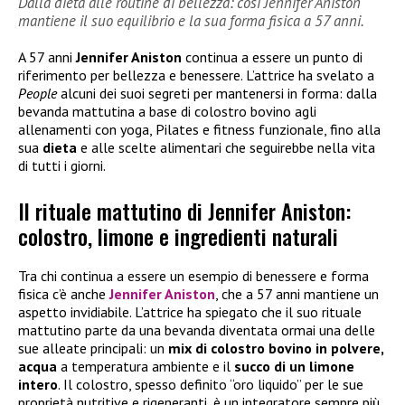
Dalla dieta alle routine di bellezza: così Jennifer Aniston
mantiene il suo equilibrio e la sua forma fisica a 57 anni.
A 57 anni
Jennifer Aniston
continua a essere un punto di
riferimento per bellezza e benessere. L’attrice ha svelato a
People
alcuni dei suoi segreti per mantenersi in forma: dalla
bevanda mattutina a base di colostro bovino agli
allenamenti con yoga, Pilates e fitness funzionale, fino alla
sua
dieta
e alle scelte alimentari che seguirebbe nella vita
di tutti i giorni.
Il rituale mattutino di Jennifer Aniston:
colostro, limone e ingredienti naturali
Tra chi continua a essere un esempio di benessere e forma
fisica c’è anche
Jennifer Aniston
, che a 57 anni mantiene un
aspetto invidiabile. L’attrice ha spiegato che il suo rituale
mattutino parte da una bevanda diventata ormai una delle
sue alleate principali: un
mix di colostro bovino in polvere,
acqua
a temperatura ambiente e il
succo di un limone
intero
. Il colostro, spesso definito “oro liquido” per le sue
proprietà nutritive e rigeneranti, è un integratore sempre più