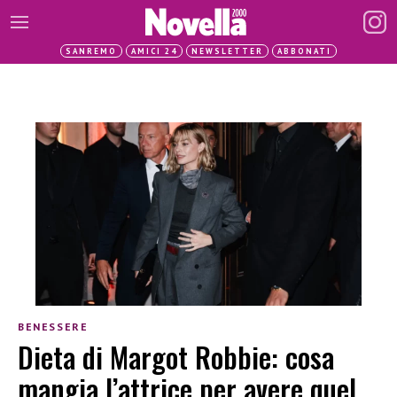
SANREMO
AMICI 24
NEWSLETTER
ABBONATI
BENESSERE
Dieta di Margot Robbie: cosa
mangia l’attrice per avere quel