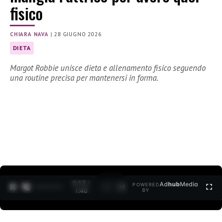
fisico
CHIARA NAVA
|
28 GIUGNO 2026
DIETA
Margot Robbie unisce dieta e allenamento fisico seguendo
una routine precisa per mantenersi in forma.
0:14 /
Ad
hub
Media
POWERED
1
/
2
1:40
BY