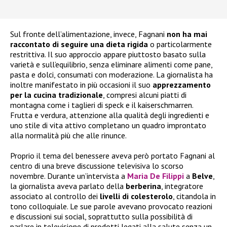
Sul fronte dell’alimentazione, invece, Fagnani
non ha mai
raccontato di seguire una dieta rigida
o particolarmente
restrittiva. Il suo approccio appare piuttosto basato sulla
varietà e sull’equilibrio, senza eliminare alimenti come pane,
pasta e dolci, consumati con moderazione. La giornalista ha
inoltre manifestato in più occasioni il suo
apprezzamento
per la cucina tradizionale
, compresi alcuni piatti di
montagna come i taglieri di speck e il kaiserschmarren.
Frutta e verdura, attenzione alla qualità degli ingredienti e
uno stile di vita attivo completano un quadro improntato
alla normalità più che alle rinunce.
Proprio il tema del benessere aveva però portato Fagnani al
centro di una breve discussione televisiva lo scorso
novembre. Durante un’intervista a
Maria De Filippi
a
Belve
,
la giornalista aveva parlato della
berberina
, integratore
associato al controllo dei
livelli di colesterolo
, citandola in
tono colloquiale. Le sue parole avevano provocato reazioni
e discussioni sui social, soprattutto sulla possibilità di
parlare in televisione di prodotti legati alla salute senza un