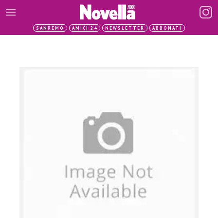
SANREMO
AMICI 24
NEWSLETTER
ABBONATI