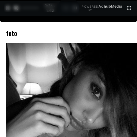
0:27 /
Ad
hub
Media
POWERED
1
/
2
1:40
BY
foto