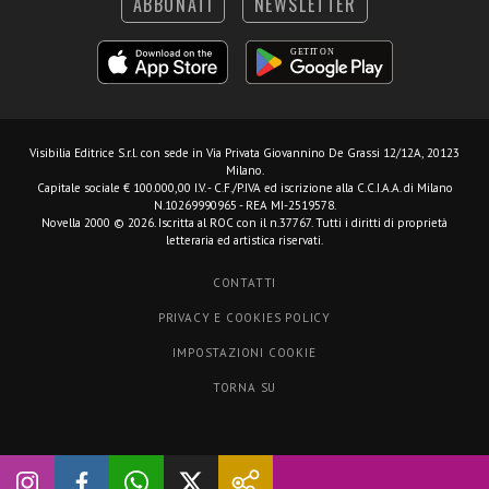
ABBONATI
NEWSLETTER
Visibilia Editrice S.r.l.
con sede in Via Privata Giovannino De Grassi 12/12A, 20123
Milano.
Capitale sociale € 100.000,00 I.V. - C.F./P.IVA ed iscrizione alla C.C.I.A.A. di Milano
N.10269990965 - REA MI-2519578.
Novella 2000 © 2026. Iscritta al ROC con il n.37767. Tutti i diritti di proprietà
letteraria ed artistica riservati.
CONTATTI
PRIVACY E COOKIES POLICY
IMPOSTAZIONI COOKIE
TORNA SU