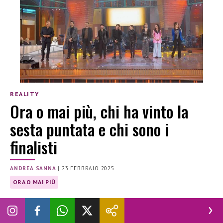
REALITY
Ora o mai più, chi ha vinto la
sesta puntata e chi sono i
finalisti
ANDREA SANNA
|
23 FEBBRAIO 2025
ORA O MAI PIÙ
Tutto sull’ultima puntata di Ora o mai più: chi ha vinto e chi
sono i finalisti