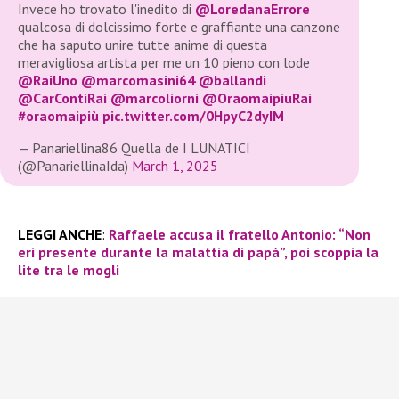
Invece ho trovato l'inedito di
@LoredanaErrore
qualcosa di dolcissimo forte e graffiante una canzone
che ha saputo unire tutte anime di questa
meravigliosa artista per me un 10 pieno con lode
@RaiUno
@marcomasini64
@ballandi
@CarContiRai
@marcoliorni
@OraomaipiuRai
#oraomaipiù
pic.twitter.com/0HpyC2dyIM
— Panariellina86 Quella de I LUNATICI
(@PanariellinaIda)
March 1, 2025
LEGGI ANCHE
:
Raffaele accusa il fratello Antonio: “Non
eri presente durante la malattia di papà”, poi scoppia la
lite tra le mogli