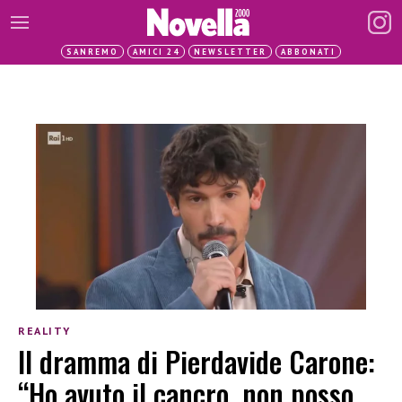
SANREMO
AMICI 24
NEWSLETTER
ABBONATI
REALITY
Il dramma di Pierdavide Carone:
“Ho avuto il cancro, non posso