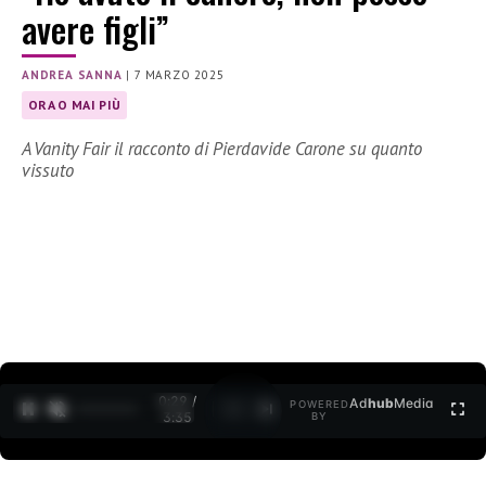
avere figli”
ANDREA SANNA
|
7 MARZO 2025
ORA O MAI PIÙ
A Vanity Fair il racconto di Pierdavide Carone su quanto
vissuto
0:30 /
Ad
hub
Media
POWERED
1
/
2
3:35
BY