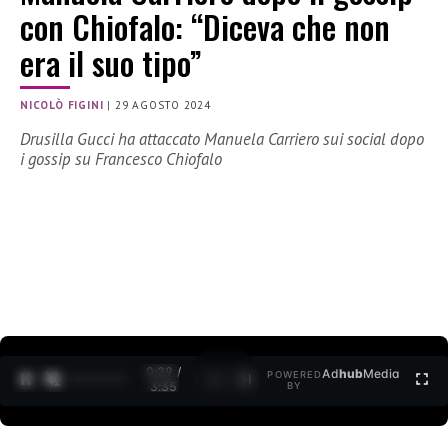
con Chiofalo: “Diceva che non
era il suo tipo”
NICOLÒ FIGINI
|
29 AGOSTO 2024
Drusilla Gucci ha attaccato Manuela Carriero sui social dopo
i gossip su Francesco Chiofalo
0:30 /
Ad
hub
Media
POWERED
1
/
2
3:35
BY