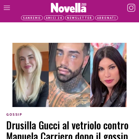
SANREMO
AMICI 24
NEWSLETTER
ABBONATI
GOSSIP
Drusilla Gucci al vetriolo contro
Manuela Carriero dopo il gossip