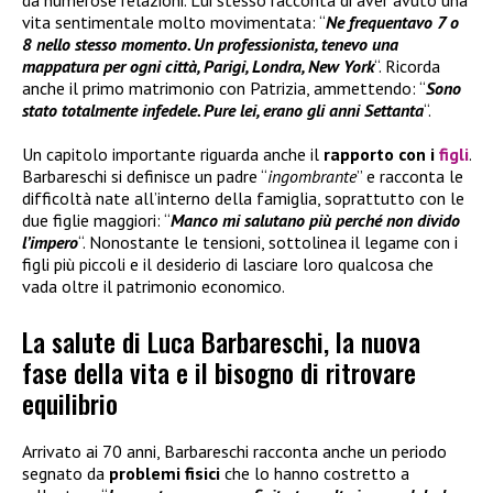
vita sentimentale molto movimentata: “
Ne frequentavo 7 o
8 nello stesso momento. Un professionista, tenevo una
mappatura per ogni città, Parigi, Londra, New York
“. Ricorda
anche il primo matrimonio con Patrizia, ammettendo: “
Sono
stato totalmente infedele. Pure lei, erano gli anni Settanta
“.
Un capitolo importante riguarda anche il
rapporto con i
figli
.
Barbareschi si definisce un padre “
ingombrante
” e racconta le
difficoltà nate all’interno della famiglia, soprattutto con le
due figlie maggiori: “
Manco mi salutano più perché non divido
l’impero
“. Nonostante le tensioni, sottolinea il legame con i
figli più piccoli e il desiderio di lasciare loro qualcosa che
vada oltre il patrimonio economico.
La salute di Luca Barbareschi, la nuova
fase della vita e il bisogno di ritrovare
equilibrio
Arrivato ai 70 anni, Barbareschi racconta anche un periodo
segnato da
problemi fisici
che lo hanno costretto a