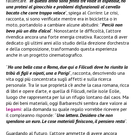
rallentare. “
In questo anno sono finito tre volte in ospedale, ho
una protesi al ginocchio e problemi disfunzionali al cervello
bacato che corre troppo veloce
“, spiega al
Corriere
. Le crisi,
racconta, si sono verificate mentre era in bicicletta o in
moto, portandolo a cambiare alcune abitudini: “
Perciò non
bevo più un dito d’alcol
“. Nonostante le difficoltà, l’attore
rivendica ancora una forte energia creativa. Racconta di aver
dedicato gli ultimi anni allo studio della direzione d’orchestra
e della composizione, trasformando questa esperienza
anche in un progetto cinematografico.
“
Ho una bella casa a Roma, due qui a Filicudi dove ho riunito la
tribù di figli e nipoti, una a Parigi
“, racconta, descrivendo una
vita oggi più concentrata sugli affetti e sulla ricerca
personale. Tra le sue proprietà c’è anche la casa romana, ricca
di libri e opere d’arte, e quella di Filicudi, nelle isole Eolie,
luogo che rappresenta per lui un rifugio lontano dal caos. Ma
più dei beni materiali, oggi Barbareschi sembra dare valore ai
legami
: alla domanda su quale regalo vorrebbe ricevere per
il compleanno risponde: “
Una lettera. Desidero che non
spendano un euro. Le cose materiali finiscono, il pensiero resta
“.
Guardando al futuro, l’attore ammette di avere ancora