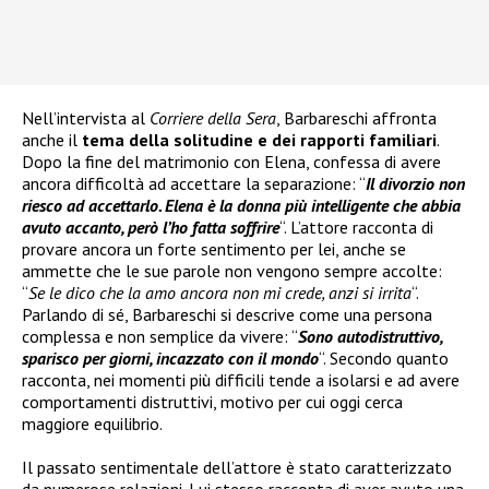
Nell’intervista al
Corriere della Sera
, Barbareschi affronta
anche il
tema della solitudine e dei rapporti familiari
.
Dopo la fine del matrimonio con Elena, confessa di avere
ancora difficoltà ad accettare la separazione: “
Il divorzio non
riesco ad accettarlo. Elena è la donna più intelligente che abbia
avuto accanto, però l’ho fatta soffrire
“. L’attore racconta di
provare ancora un forte sentimento per lei, anche se
ammette che le sue parole non vengono sempre accolte:
“
Se le dico che la amo ancora non mi crede, anzi si irrita
“.
Parlando di sé, Barbareschi si descrive come una persona
complessa e non semplice da vivere: “
Sono autodistruttivo,
sparisco per giorni, incazzato con il mondo
“. Secondo quanto
racconta, nei momenti più difficili tende a isolarsi e ad avere
comportamenti distruttivi, motivo per cui oggi cerca
maggiore equilibrio.
Il passato sentimentale dell’attore è stato caratterizzato
da numerose relazioni. Lui stesso racconta di aver avuto una