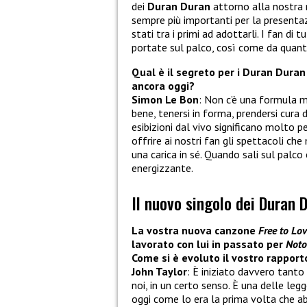
dei
Duran Duran
attorno alla nostra m
sempre più importanti per la presentaz
stati tra i primi ad adottarli. I fan di
portate sul palco, così come da quanto
Qual è il segreto per i Duran Duran 
ancora oggi?
Simon Le Bon
: Non c’è una formula m
bene, tenersi in forma, prendersi cura
esibizioni dal vivo significano molto pe
offrire ai nostri fan gli spettacoli ch
una carica in sé. Quando sali sul palco
energizzante.
Il nuovo singolo dei Duran 
La vostra nuova canzone
Free to Lo
lavorato con lui in passato per
Noto
Come si è evoluto il vostro rapport
John Taylor
: È iniziato davvero tanto
noi, in un certo senso. È una delle leg
oggi come lo era la prima volta che a