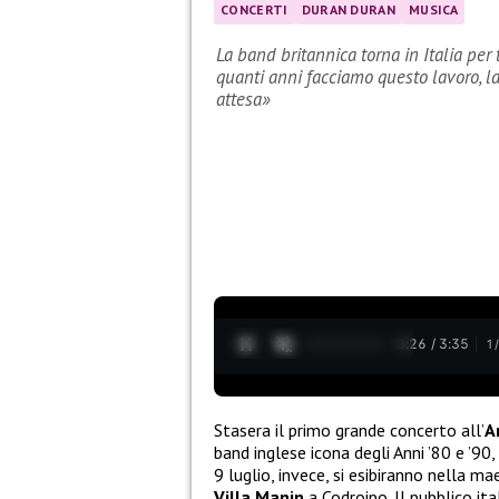
CONCERTI
DURAN DURAN
MUSICA
La band britannica torna in Italia per
quanti anni facciamo questo lavoro, l
attesa»
0:28 / 3:35
1
Stasera il primo grande concerto all’
A
band inglese icona degli Anni ’80 e ’90, 
9 luglio, invece, si esibiranno nella m
Villa Manin
a Codroipo. Il pubblico ita