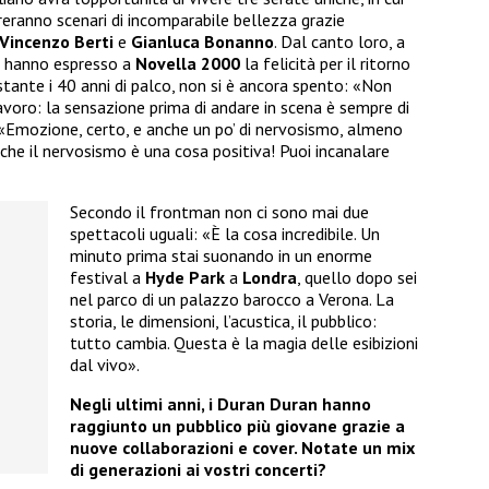
treranno scenari di incomparabile bellezza grazie
Vincenzo Berti
e
Gianluca Bonanno
. Dal canto loro, a
hanno espresso a
Novella 2000
la felicità per il ritorno
stante i 40 anni di palco, non si è ancora spento: «Non
oro: la sensazione prima di andare in scena è sempre di
 «Emozione, certo, e anche un po’ di nervosismo, almeno
che il nervosismo è una cosa positiva! Puoi incanalare
Secondo il frontman non ci sono mai due
spettacoli uguali: «È la cosa incredibile. Un
minuto prima stai suonando in un enorme
festival a
Hyde Park
a
Londra
, quello dopo sei
nel parco di un palazzo barocco a Verona. La
storia, le dimensioni, l’acustica, il pubblico:
tutto cambia. Questa è la magia delle esibizioni
dal vivo».
Negli ultimi anni, i Duran Duran hanno
raggiunto un pubblico più giovane grazie a
nuove collaborazioni e cover. Notate un mix
di generazioni ai vostri concerti?