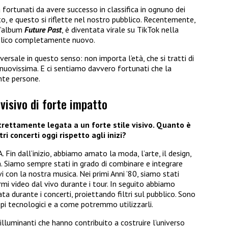
fortunati da avere successo in classifica in ognuno dei
o, e questo si riflette nel nostro pubblico. Recentemente,
ll’album
Future Past
, è diventata virale su TikTok nella
bblico completamente nuovo.
ersale in questo senso: non importa l’età, che si tratti di
a nuovissima. E ci sentiamo davvero fortunati che la
nte persone.
 visivo di forte impatto
rettamente legata a un forte stile visivo. Quanto è
 concerti oggi rispetto agli inizi?
 Fin dall’inizio, abbiamo amato la moda, l’arte, il design,
a. Siamo sempre stati in grado di combinare e integrare
vi con la nostra musica. Nei primi Anni ’80, siamo stati
rmi video dal vivo durante i tour. In seguito abbiamo
a durante i concerti, proiettando filtri sul pubblico. Sono
ppi tecnologici e a come potremmo utilizzarli.
luminanti che hanno contribuito a costruire l’universo