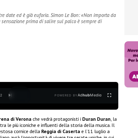
 tre date ed è già euforia. Simon Le Bon: «Non importa da
a sensazione prima di salire sul palco è sempre di
Ad
hub
Media
/
2
POWERED BY
rena di Verona
che vedrà protagonisti i
Duran Duran
, la
tra le più iconiche e influenti della storia della musica. Il
aestosa cornice della
Reggia di Caserta
e l’11 luglio a
liano avrà l’opportunità di vivere tre serate uniche, in cui