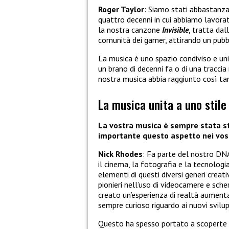
Roger Taylor
: Siamo stati abbastanza 
quattro decenni in cui abbiamo lavorat
la nostra canzone
Invisible
, tratta da
comunità dei gamer, attirando un pu
La musica è uno spazio condiviso e univ
un brano di decenni fa o di una tracci
nostra musica abbia raggiunto così ta
La musica unita a uno stile
La vostra musica è sempre stata st
importante questo aspetto nei vostri
Nick Rhodes
: Fa parte del nostro DNA.
il cinema, la fotografia e la tecnologi
elementi di questi diversi generi creati
pionieri nell’uso di videocamere e sche
creato un’esperienza di realtà aumentat
sempre curioso riguardo ai nuovi svilu
Questo ha spesso portato a scoperte il