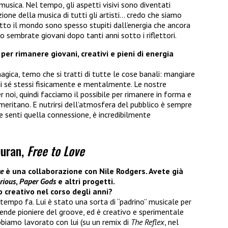
usica. Nel tempo, gli aspetti visivi sono diventati
ione della musica di tutti gli artisti… credo che siamo
 tutto il mondo sono spesso stupiti dall’energia che ancora
 sembrate giovani dopo tanti anni sotto i riflettori.
per rimanere giovani, creativi e pieni di energia
agica, temo che si tratti di tutte le cose banali: mangiare
 di sé stessi fisicamente e mentalmente. Le nostre
r noi, quindi facciamo il possibile per rimanere in forma e
e meritano. E nutrirsi dell’atmosfera del pubblico è sempre
 e senti quella connessione, è incredibilmente
Duran,
Free to Love
ve
è una collaborazione con Nile Rodgers. Avete già
rious
,
Paper Gods
e altri progetti.
o creativo nel corso degli anni?
 tempo fa. Lui è stato una sorta di “padrino” musicale per
gende pioniere del groove, ed è creativo e sperimentale
bbiamo lavorato con lui (su un remix di
The Reflex
, nel