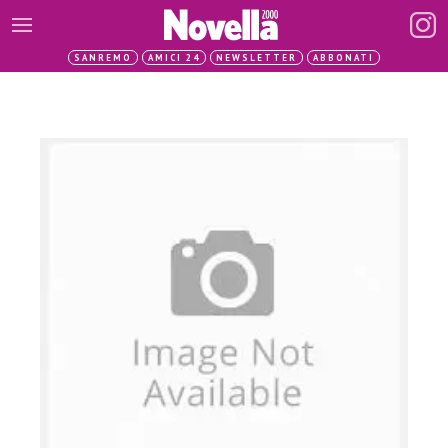
SANREMO
AMICI 24
NEWSLETTER
ABBONATI