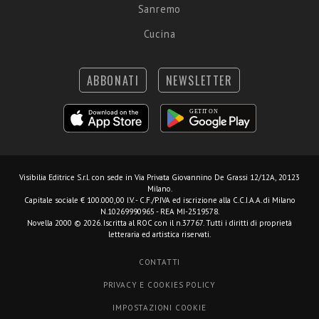
Sanremo
Cucina
ABBONATI
NEWSLETTER
Visibilia Editrice S.r.l.
con sede in Via Privata Giovannino De Grassi 12/12A, 20123
Milano.
Capitale sociale € 100.000,00 I.V. - C.F./P.IVA ed iscrizione alla C.C.I.A.A. di Milano
N.10269990965 - REA MI-2519578.
Novella 2000 © 2026. Iscritta al ROC con il n.37767. Tutti i diritti di proprietà
letteraria ed artistica riservati.
CONTATTI
PRIVACY E COOKIES POLICY
IMPOSTAZIONI COOKIE