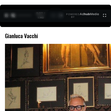
0:27 /
Ad
hub
Media
POWERED
1
/
2
1:40
BY
Gianluca Vacchi