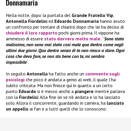
Donnamaria
Nella notte, dopo la puntata del
Grande Fratello Vip
,
Antonella Fiordelisi
ed
Edoardo Donnamaria
hanno avuto
un confronto per tentare di chiarirsi dopo che lei ha deciso di
chiudere il loro rapporto
pochi giorni prima. Il vippone ha
ammesso di essere
stato davvero molto m
ale
: “
Sono stato
malissimo, non sono mai stato così male qua dentro come negli
ultimi due giorni. Qua dentro senza di te non riesco a stare. Ogni
cosa che devo fare, se non sto bene con te, mi sembra
impossibile
“.
In seguito
Antonella
ha fatto anche un
commento sugli
psic
ologi
che poco è andata a genio al web, il quale l’ha
subito criticata. Ma non finisce qui in quanto a un certo
punto
Edoardo
si è messo anche a
piangere
mentre parlava
con la
Fiordelisi
. Alla fine lei se n’è andata e lo ha lasciato
solo. Allora il concorrente, guardando in camera, ha
lanciato
un appello
ai fan e a tutti quelli che lo conoscono: