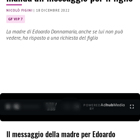
NICOLÒ FIGINI
|
18 DICEMBRE 2022
GF VIP 7
La madre di Edoardo Donnamaria, anche se lui non può
vedere, ha risposto a una richiesta del figlio
0:30 /
Ad
hub
Media
POWERED
1
/
2
3:35
BY
Il messaggio della madre per Edoardo