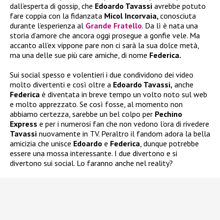
dall’esperta di gossip, che
Edoardo Tavassi
avrebbe potuto
fare coppia con la fidanzata
Micol Incorvaia,
conosciuta
durante l’esperienza al
Grande Fratello
. Da lì è nata una
storia d’amore che ancora oggi prosegue a gonfie vele. Ma
accanto all’ex vippone pare non ci sarà la sua dolce metà,
ma una delle sue più care amiche, di nome
Federica.
Sui social spesso e volentieri i due condividono dei video
molto divertenti e così oltre a
Edoardo Tavassi,
anche
Federica
è diventata in breve tempo un volto noto sul web
e molto apprezzato. Se così fosse, al momento non
abbiamo certezza, sarebbe un bel colpo per
Pechino
Express
e per i numerosi fan che non vedono l’ora di rivedere
Tavassi
nuovamente in TV. Peraltro il fandom adora la bella
amicizia che unisce
Edoardo
e
Federica
, dunque potrebbe
essere una mossa interessante. I due divertono e si
divertono sui social. Lo faranno anche nel reality?