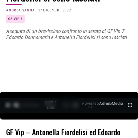
ANDREA SANNA
|
17 DICEMBRE 2022
GF VIP 7
A seguito di un brevissimo confronto in serata al GF Vip 7
Edoardo Donnamaria e Antonella Fiordelisi si sono lasciati
0:28 /
Ad
hub
Media
POWERED
1
/
2
1:40
BY
GF Vip – Antonella Fiordelisi ed Edoardo