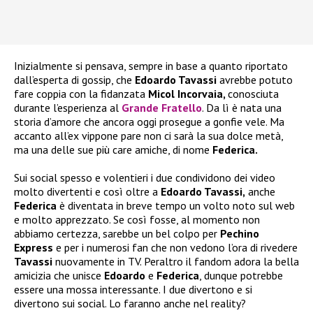
Inizialmente si pensava, sempre in base a quanto riportato
dall’esperta di gossip, che
Edoardo Tavassi
avrebbe potuto
fare coppia con la fidanzata
Micol Incorvaia,
conosciuta
durante l’esperienza al
Grande Fratello
. Da lì è nata una
storia d’amore che ancora oggi prosegue a gonfie vele. Ma
accanto all’ex vippone pare non ci sarà la sua dolce metà,
ma una delle sue più care amiche, di nome
Federica.
Sui social spesso e volentieri i due condividono dei video
molto divertenti e così oltre a
Edoardo Tavassi,
anche
Federica
è diventata in breve tempo un volto noto sul web
e molto apprezzato. Se così fosse, al momento non
abbiamo certezza, sarebbe un bel colpo per
Pechino
Express
e per i numerosi fan che non vedono l’ora di rivedere
Tavassi
nuovamente in TV. Peraltro il fandom adora la bella
amicizia che unisce
Edoardo
e
Federica
, dunque potrebbe
essere una mossa interessante. I due divertono e si
divertono sui social. Lo faranno anche nel reality?