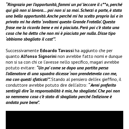
“Ringrazio per l’opportunità, fammi un po’ leccare il c**o, perché
qui già non si lavora… poi non si sa mai. Scherzi a parte, è stata
una bella opportunità. Anche perché mi ha scelto proprio lui e in
privato mi ha detto ‘svoltami questo Grande Fratello’. Questa
frase me la ricordo bene e mi è piaciuta. Però poi c’è stata una
cosa che ha detto che non mi è piaciuta per nulla. Disse tipo
‘abbiamo sbagliato il cast’”.
Successivamente
Edoardo Tavassi
ha aggiunto che per
quanto
Alfonso Signorini
non avrebbe fatto nomi e dunque
non si sa con chi ce l’avesse nello specifico, magari avrebbe
potuto evitare:
“Un po’ come se dopo una partita persa
l’allenatore di una squadra dicesse ‘non prendetevela con me,
ma con questi sfaticati’”.
Stando al pensiero dell’ex gieffino, il
conduttore avrebbe potuto dire dell’altro:
“
Avrei preferito
sentirgli dire ‘la responsabilità è mia, ho sbagliato’. Che poi non
so nemmeno cosa c’è stato di sbagliato perché l’edizione è
andata pure bene”.