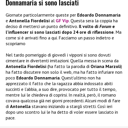
Donnamaria si sono lasciati
Giornate particolarmente queste per
Edoardo Donnamaria
e
Antonella Fiordelisi
al
GF Vip
. Questa sera la coppia ha
deciso di metterci un punto definitivo.
Il volto di
Forum
e
l’influencer si sono lasciati dopo 24 ore di riflessione
. Ma
come si è arrivati fino a qui. Facciamo un passo indietro e
scopriamo
Nel tardo pomeriggio di giovedì i vipponi si sono dovuti
cimentare in divertenti imitazioni. Quella messa in scena da
Antonella Fiordelisi
(ha fatto la parodia di
Oriana Marzoli
)
ha fatto discutere non solo il web, ma ha fatto infuriare non
poco
Edoardo Donnamaria
. Quest’ultimo non ha
apprezzato il fatto che la ragazza abbia indossato abiti
succinti e l’abbia, a suo dire, provocato per tutto il tempo,
mentre lui le chiedeva di coprirsi. In realtà, però, il romano
covava qualcosa già nei giorni precedenti. Alcuni modi di fare
di
Antonella
stavano iniziando a stargli stretti. Così ieri
dopo uno scontro lui le ha detto di voler essere lasciato in
pace.