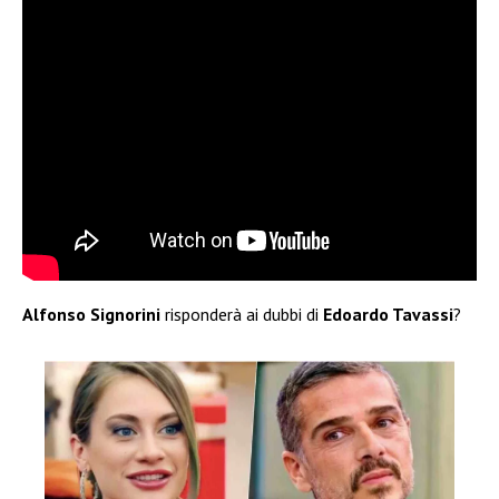
Alfonso Signorini
risponderà ai dubbi di
Edoardo Tavassi
?