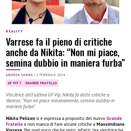
REALITY
Varrese fa il pieno di critiche
anche da Nikita: “Non mi piace,
semina dubbio in maniera furba”
ANDREA SANNA
|
1 FEBBRAIO 2024
GF VIP 7
GRANDE FRATELLO
Vincitrice dell’ultimo GF Vip, Nikita fa delle critiche a
Varrese: “Non mi piace minimamente, semina dubbio in
maniera furba”
Nikita Pelizon
si è espressa a proposito del nuovo
Grande
Fratello
e non manca di fare alcune critiche a
Massimiliano
Varrese
. Per quel poco che ha visto, infatti, l’ex vincitrice ha