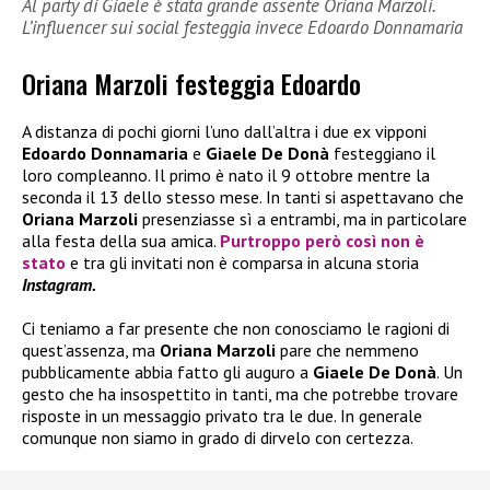
Al party di Giaele è stata grande assente Oriana Marzoli.
L’influencer sui social festeggia invece Edoardo Donnamaria
Oriana Marzoli festeggia Edoardo
A distanza di pochi giorni l’uno dall’altra i due ex vipponi
Edoardo Donnamaria
e
Giaele De Donà
festeggiano il
loro compleanno. Il primo è nato il 9 ottobre mentre la
seconda il 13 dello stesso mese. In tanti si aspettavano che
Oriana Marzoli
presenziasse sì a entrambi, ma in particolare
alla festa della sua amica.
Purtroppo però così non è
stato
e tra gli invitati non è comparsa in alcuna storia
Instagram.
Ci teniamo a far presente che non conosciamo le ragioni di
quest’assenza, ma
Oriana Marzoli
pare che nemmeno
pubblicamente abbia fatto gli auguro a
Giaele De Donà
. Un
gesto che ha insospettito in tanti, ma che potrebbe trovare
risposte in un messaggio privato tra le due. In generale
comunque non siamo in grado di dirvelo con certezza.