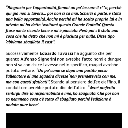
“Ringrazio per l’opportunità, fammi un po’ leccare il c**o, perché
qui già non si lavora… poi non si sa mai. Scherzi a parte, è stata
una bella opportunità. Anche perché mi ha scelto proprio lui e in
privato mi ha detto ‘svoltami questo Grande Fratello’. Questa
frase me la ricordo bene e mi è piaciuta. Però poi c’è stata una
cosa che ha detto che non mi è piaciuta per nulla. Disse tipo
‘abbiamo sbagliato il cast’”.
Successivamente
Edoardo Tavassi
ha aggiunto che per
quanto
Alfonso Signorini
non avrebbe fatto nomi e dunque
non si sa con chi ce l’avesse nello specifico, magari avrebbe
potuto evitare:
“Un po’ come se dopo una partita persa
l’allenatore di una squadra dicesse ‘non prendetevela con me,
ma con questi sfaticati’”.
Stando al pensiero dell’ex gieffino, il
conduttore avrebbe potuto dire dell’altro:
“
Avrei preferito
sentirgli dire ‘la responsabilità è mia, ho sbagliato’. Che poi non
so nemmeno cosa c’è stato di sbagliato perché l’edizione è
andata pure bene”.