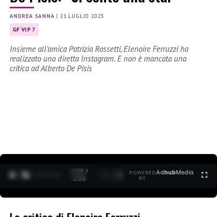
ANDREA SANNA
|
21 LUGLIO 2023
GF VIP 7
Insieme all’amica Patrizia Rossetti, Elenoire Ferruzzi ha
realizzato una diretta Instagram. E non è mancata una
critica ad Alberto De Pisis
0:30 /
Ad
hub
Media
POWERED
1
/
2
3:35
BY