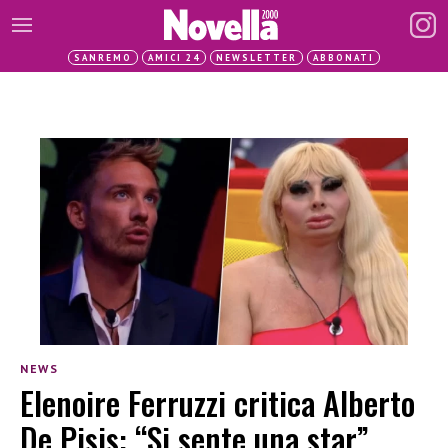
SANREMO
AMICI 24
NEWSLETTER
ABBONATI
NEWS
Elenoire Ferruzzi critica Alberto
De Pisis: “Si sente una star”