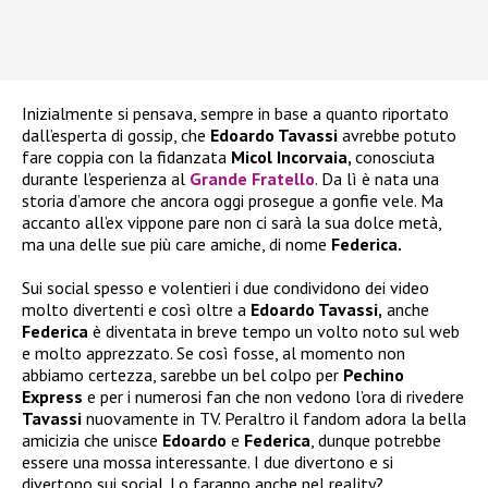
Inizialmente si pensava, sempre in base a quanto riportato
dall’esperta di gossip, che
Edoardo Tavassi
avrebbe potuto
fare coppia con la fidanzata
Micol Incorvaia,
conosciuta
durante l’esperienza al
Grande Fratello
. Da lì è nata una
storia d’amore che ancora oggi prosegue a gonfie vele. Ma
accanto all’ex vippone pare non ci sarà la sua dolce metà,
ma una delle sue più care amiche, di nome
Federica.
Sui social spesso e volentieri i due condividono dei video
molto divertenti e così oltre a
Edoardo Tavassi,
anche
Federica
è diventata in breve tempo un volto noto sul web
e molto apprezzato. Se così fosse, al momento non
abbiamo certezza, sarebbe un bel colpo per
Pechino
Express
e per i numerosi fan che non vedono l’ora di rivedere
Tavassi
nuovamente in TV. Peraltro il fandom adora la bella
amicizia che unisce
Edoardo
e
Federica
, dunque potrebbe
essere una mossa interessante. I due divertono e si
divertono sui social. Lo faranno anche nel reality?