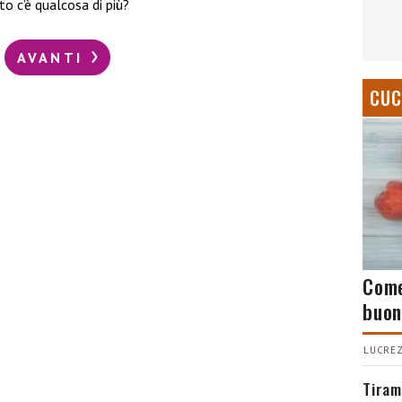
o c’è qualcosa di più?
AVANTI
CUC
Come
buon
LUCREZ
Tiram