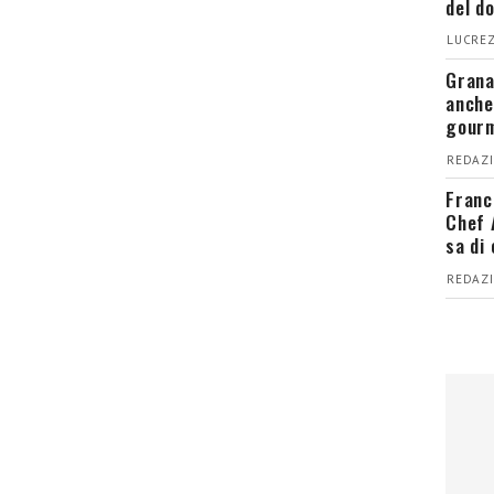
del d
LUCREZ
Grana
anche
gour
REDAZI
Franc
Chef 
sa di
REDAZI