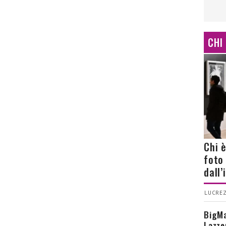
CHI
Chi 
foto
dall
LUCREZ
BigMa
Lazze