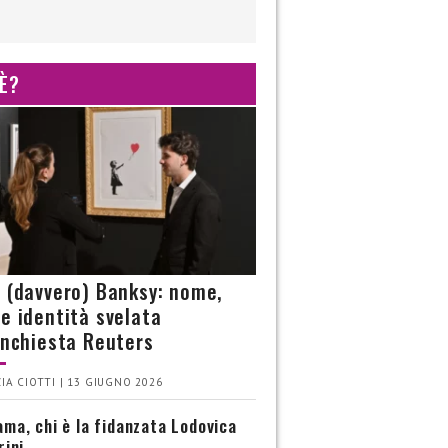
 È?
è (davvero) Banksy: nome,
 e identità svelata
’inchiesta Reuters
IA CIOTTI | 13 GIUGNO 2026
ma, chi è la fidanzata Lodovica
rini