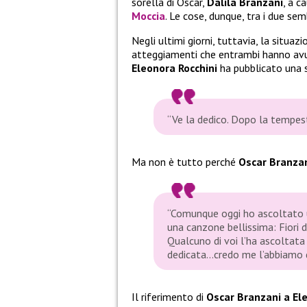
sorella di Oscar,
Dalila
Branzani
, a c
Moccia
. Le cose, dunque, tra i due s
Negli ultimi giorni, tuttavia, la situaz
atteggiamenti che entrambi hanno avu
Eleonora Rocchini
ha pubblicato una s
“Ve la dedico. Dopo la tempest
Ma non è tutto perché
Oscar Branza
“Comunque oggi ho ascoltato u
una canzone bellissima: Fiori di
Qualcuno di voi l’ha ascoltata
dedicata…credo me l’abbiamo de
Il riferimento di
Oscar Branzani a El