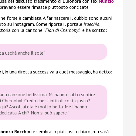
ausa del discusso tradimento di Eleonora con l’ex
Nunzio
embravano essere rimaste piuttosto concitate.
ione forse è cambiata. A far nascere il dubbio sono alcuni
to su Instagram. Come riporta il portale
Isaechia
,
toria con la canzone “
Fiori di Chernobyl
” e ha scritto:
a uscirà anche il sole”
ni
, in una diretta successiva a quel messaggio, ha detto:
na canzone bellissima. Mi hanno fatto sentire
 Chernobyl. Credo che si intitoli così, giusto?
 già? Ascoltatela è molto bella. Me l’hanno
dicata. A chi? Non si può sapere.”
eonora Rocchini
è sembrato piuttosto chiaro, ma sarà