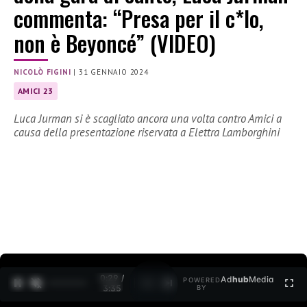
commenta: “Presa per il c*lo,
non è Beyoncé” (VIDEO)
NICOLÒ FIGINI
|
31 GENNAIO 2024
AMICI 23
Luca Jurman si è scagliato ancora una volta contro Amici a
causa della presentazione riservata a Elettra Lamborghini
0:30 /
Ad
hub
Media
POWERED
1
/
2
3:35
BY