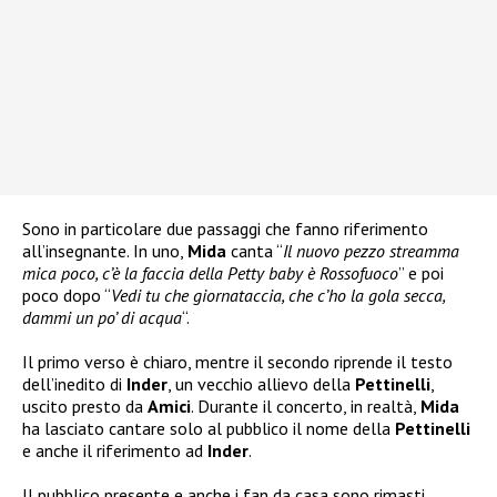
Sono in particolare due passaggi che fanno riferimento
all’insegnante. In uno,
Mida
canta “
Il nuovo pezzo streamma
mica poco, c’è la faccia della Petty baby è Rossofuoco
” e poi
poco dopo “
Vedi tu che giornataccia, che c’ho la gola secca,
dammi un po’ di acqua
“.
Il primo verso è chiaro, mentre il secondo riprende il testo
dell’inedito di
Inder
, un vecchio allievo della
Pettinelli
,
uscito presto da
Amici
. Durante il concerto, in realtà,
Mida
ha lasciato cantare solo al pubblico il nome della
Pettinelli
e anche il riferimento ad
Inder
.
Il pubblico presente e anche i fan da casa sono rimasti