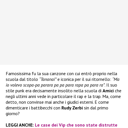
Famosissima fu la sua canzone con cui entrò proprio nella
scuola dal titolo
“Tananai”
e iconica per il sui ritornello:
“Ma
io volevo scopa-pa parara pa pa para rapa pa para ra”
. Il suo
stile punk era decisamente insolito nella scuola di
Amici
che
negli ultimi anni vede in particolare il rap e la trap. Ma, come
detto, non convinse mai anche i giudici esterni. E come
dimenticare i battibecchi con
Rudy Zerbi
sin dal primo
giorno?
LEGGI ANCHE:
Le case dei Vip che sono state distrutte