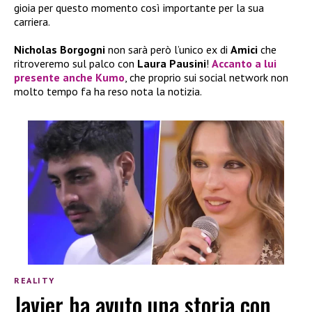
gioia per questo momento così importante per la sua
carriera.
Nicholas Borgogni
non sarà però l’unico ex di
Amici
che
ritroveremo sul palco con
Laura Pausini
!
Accanto a lui
presente anche
Kumo
, che proprio sui social network non
molto tempo fa ha reso nota la notizia.
REALITY
Javier ha avuto una storia con…