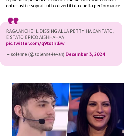
entusiasti e soprattutto divertiti da quella performance.
RAGA ANCHE IL DISSING ALLA PETTY HA CANTATO,
È STATO EPICO AJSHHAHAA
pic.twitter.com/q9tstIrlBw
— solenne (@solenne4evah)
December 3, 2024