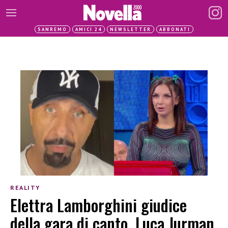
SANREMO
AMICI 24
NEWSLETTER
ABBONATI
REALITY
Elettra Lamborghini giudice
della gara di canto, Luca Jurman