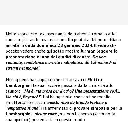
Nelle scorse ore l’ex insegnante del talent è tornato alla
carica registrando una reaction alla puntata del pomeridiano
andata
in onda domenica 28 gennaio 2024
. Il
video
che
potete vedere anche qui sotto mostra
Jurman leggere la
presentazione di uno dei giudici di canto
: “
Da una
cantante, conduttrice e artista multiplatino da 1.6 miliardi di
stream nel mondo
“.
Non appena ha scoperto che si trattava di
Elettra
Lamborghini
la sua faccia è passata dalla curiosità allo
stupore: “
Ma è una presa per il cu*o? Una presentazione così…
Ma chi è, Beyoncé?
“. Poi ha aggiunto che sarebbe meglio
smetterla con tutta “
questa roba da Grande Fratello o
Temptation Island
“. Ha affermato di
provare simpatia per la
Lamborghini
“
alcune volte
“, ma non ha senso (secondo la
sua opinione) presentarla in questo modo.