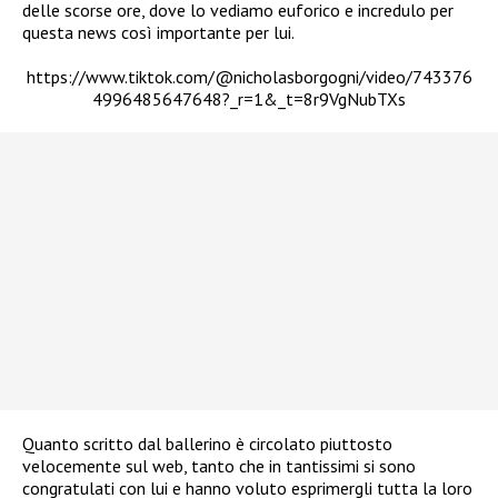
delle scorse ore, dove lo vediamo euforico e incredulo per
questa news così importante per lui.
https://www.tiktok.com/@nicholasborgogni/video/743376
4996485647648?_r=1&_t=8r9VgNubTXs
Quanto scritto dal ballerino è circolato piuttosto
velocemente sul web, tanto che in tantissimi si sono
congratulati con lui e hanno voluto esprimergli tutta la loro