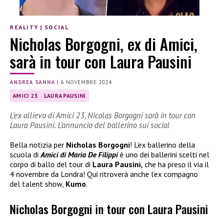
REALITY
|
SOCIAL
Nicholas Borgogni, ex di Amici,
sarà in tour con Laura Pausini
ANDREA SANNA
|
6 NOVEMBRE 2024
AMICI 23
LAURA PAUSINI
L’ex allievo di Amici 23, Nicolas Borgogni sarà in tour con
Laura Pausini. L’annuncio del ballerino sui social
Bella notizia per
Nicholas Borgogni
! L’ex ballerino della
scuola di
Amici di Maria De Filippi
è uno dei ballerini scelti nel
corpo di ballo del tour di
Laura Pausini,
che ha preso il via il
4 novembre da Londra! Qui ritroverà anche l’ex compagno
del talent show,
Kumo
.
Nicholas Borgogni in tour con Laura Pausini