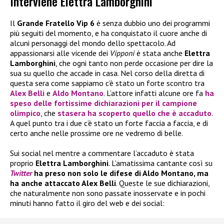
Interviene Elettra Lamborghini
Il
Grande Fratello Vip 6
è senza dubbio uno dei programmi
più seguiti del momento, e ha conquistato il cuore anche di
alcuni personaggi del mondo dello spettacolo. Ad
appassionarsi alle vicende dei
Vipponi
è stata anche
Elettra
Lamborghini
, che ogni tanto non perde occasione per dire la
sua su quello che accade in casa. Nel corso della diretta di
questa sera come sappiamo c’è stato un forte scontro tra
Alex Belli
e
Aldo Montano
. L’attore infatti alcune ore fa
ha
speso delle fortissime dichiarazioni per il campione
olimpico
, che
stasera ha scoperto quello che è accaduto
.
A quel punto tra i due c’è stato un forte faccia a faccia, e di
certo anche nelle prossime ore ne vedremo di belle.
Sui social nel mentre a commentare l’accaduto è stata
proprio
Elettra Lamborghini
. L’amatissima cantante così su
Twitter
ha preso non solo le difese di Aldo Montano, ma
ha anche attaccato Alex Belli
. Queste le sue dichiarazioni,
che naturalmente non sono passate inosservate e in pochi
minuti hanno fatto il giro del web e dei social: