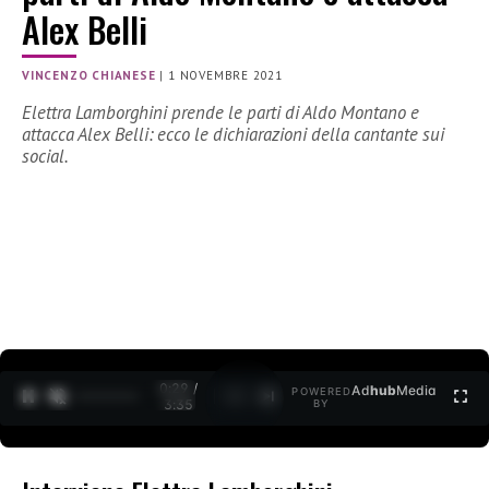
Alex Belli
VINCENZO CHIANESE
|
1 NOVEMBRE 2021
Elettra Lamborghini prende le parti di Aldo Montano e
attacca Alex Belli: ecco le dichiarazioni della cantante sui
social.
0:30 /
Ad
hub
Media
POWERED
1
/
2
3:35
BY