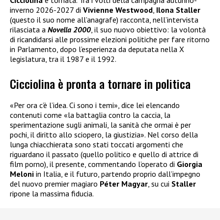
inverno 2026-2027 di
Vivienne Westwood
,
Ilona Staller
(questo il suo nome all’anagrafe) racconta, nell’intervista
rilasciata a
Novella 2000
, il suo nuovo obiettivo: la volontà
di ricandidarsi alle prossime elezioni politiche per fare ritorno
in Parlamento, dopo l’esperienza da deputata nella X
legislatura, tra il 1987 e il 1992.
Cicciolina è pronta a tornare in politica
«Per ora c’è l’idea. Ci sono i temi», dice lei elencando
contenuti come «la battaglia contro la caccia, la
sperimentazione sugli animali, la sanità che ormai è per
pochi, il diritto allo sciopero, la giustizia». Nel corso della
lunga chiacchierata sono stati toccati argomenti che
riguardano il passato (quello politico e quello di attrice di
film porno), il presente, commentando l’operato di
Giorgia
Meloni
in Italia, e il futuro, partendo proprio dall’impegno
del nuovo premier magiaro
Péter Magyar
, su cui
Staller
ripone la massima fiducia.