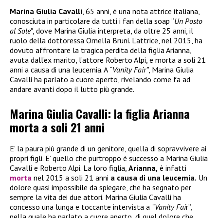
Marina Giulia Cavalli
, 65 anni, è una nota attrice italiana,
conosciuta in particolare da tutti i fan della soap “
Un Posto
al Sole”
, dove Marina Giulia interpreta, da oltre 25 anni, il
ruolo della dottoressa Ornella Bruni. L’attrice, nel 2015, ha
dovuto affrontare la tragica perdita della figlia Arianna,
avuta dall’ex marito, l’attore Roberto Alpi, e morta a soli 21
anni a causa di una leucemia. A
“Vanity Fair”
, Marina Giulia
Cavalli ha parlato a cuore aperto, rivelando come fa ad
andare avanti dopo il lutto più grande.
Marina Giulia Cavalli: la figlia Arianna
morta a soli 21 anni
E’ la paura più grande di un genitore, quella di sopravvivere ai
propri figli. E’ quello che purtroppo è successo a Marina Giulia
Cavalli e Roberto Alpi. La loro figlia,
Arianna,
è infatti
morta
nel 2015 a soli 21 anni
a causa di una leucemia.
Un
dolore quasi impossibile da spiegare, che ha segnato per
sempre la vita dei due attori. Marina Giulia Cavalli ha
concesso una lunga e toccante intervista a
“Vanity Fai
r”,
nella quale ha parlato a cuore aperto, di quel dolore che