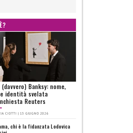
 È?
è (davvero) Banksy: nome,
 e identità svelata
’inchiesta Reuters
IA CIOTTI | 13 GIUGNO 2026
ma, chi è la fidanzata Lodovica
rini