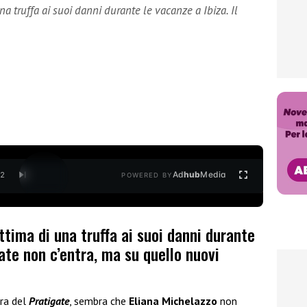
a truffa ai suoi danni durante le vacanze a Ibiza. Il
Ad
hub
Media
/
2
POWERED BY
ttima di una truffa ai suoi danni durante
gate non c’entra, ma su quello nuovi
ura del
Pratigate
, sembra che
Eliana Michelazzo
non