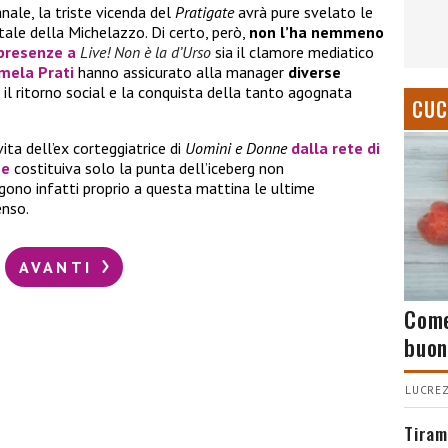
nale, la triste vicenda del
Pratigate
avrà pure svelato le
ntale della Michelazzo. Di certo, però,
non l’ha nemmeno
 presenze a
Live! Non è la d’Urso
sia il clamore mediatico
mela Prati
hanno assicurato alla manager
diverse
 il ritorno social e la conquista della tanto agognata
CUC
ita dell’ex corteggiatrice di
Uomini e Donne
dalla rete di
ne
costituiva solo la punta dell’iceberg non
gono infatti proprio a questa mattina le ultime
enso.
AVANTI
Come
buon
LUCREZ
Tiram