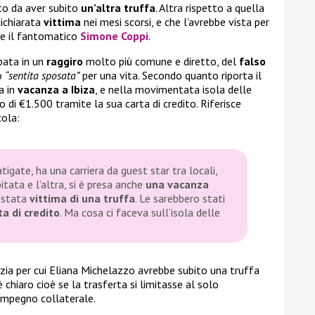
to da aver subito
un’altra truffa
. Altra rispetto a quella
dichiarata
vittima
nei mesi scorsi, e che l’avrebbe vista per
te il fantomatico
Simone Coppi
.
pata in un
raggiro
molto più comune e diretto, del
falso
o
“sentita sposata”
per una vita. Secondo quanto riporta il
a in
vacanza a Ibiza
, e nella movimentata isola delle
 di €1.500 tramite la sua carta di credito. Riferisce
cola:
tigate, ha una carriera da guest star tra locali,
pitata e l’altra, si è presa anche
una vacanza
è stata
vittima di una truffa
. Le sarebbero stati
ta di credito
. Ma cosa ci faceva sull’isola delle
tizia per cui Eliana Michelazzo avrebbe subito una truffa
 chiaro cioè se la trasferta si limitasse al solo
impegno collaterale.