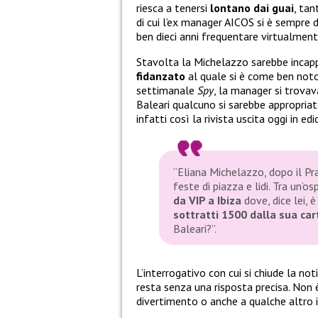
riesca a tenersi
lontano dai guai
, tan
di cui l’ex manager AICOS si è sempre 
ben dieci anni frequentare virtualmen
Stavolta la Michelazzo sarebbe incap
fidanzato
al quale si è come ben not
settimanale
Spy
, la manager si trovav
Baleari qualcuno si sarebbe appropriato
infatti così la rivista uscita oggi in edi
“Eliana Michelazzo, dopo il Pra
feste di piazza e lidi. Tra un’os
da VIP a Ibiza
dove, dice lei, 
sottratti 1500 dalla sua car
Baleari?”
.
L’interrogativo con cui si chiude la no
resta senza una risposta precisa. Non è
divertimento o anche a qualche altro 