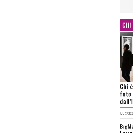
CHI
Chi 
foto
dall
LUCREZ
BigMa
Lazze