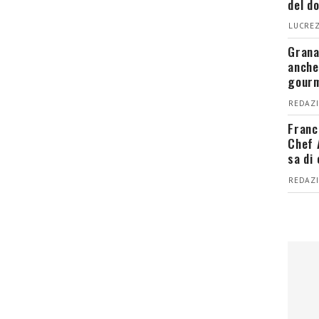
del d
LUCREZ
Grana
anche
gour
REDAZI
Franc
Chef 
sa di
REDAZI