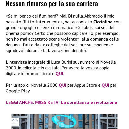
Nessun rimorso per la sua carriera
«Se mi pento dei film hard? Mai. Di nulla. Abbraccio il mio
passato. Tutto. Interamente», ha raccontato
Cicciolina
con
grande orgoglio e senza rammarico. «Gli abusi sui set del
cinema porno? Certo che possono capitare. Io, per esempio,
non ho mai accettato scene violente», alla domanda delle
denunce fatte da ex colleghe del settore su esperienze
sgradevoli durante la lavorazione dei film.
L’intervista integrale di Luca Burini sul numero di Novella
2000, in edicola e in digitale. Per avere la vostra copia
digitale in promo cliccate
QUI
.
Per la app di Novella 2000
QUI
per Apple Store e
QUI
per
Google Play
LEGGI ANCHE: M¥SS KETA: La sorellanza è rivoluzione