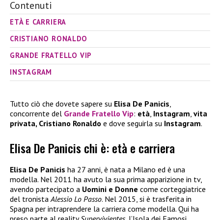
Contenuti
ETÀ E CARRIERA
CRISTIANO RONALDO
GRANDE FRATELLO VIP
INSTAGRAM
Tutto ciò che dovete sapere su
Elisa De Panicis
,
concorrente del
Grande Fratello Vip
:
età
,
Instagram
,
vita
privata, Cristiano Ronaldo
e dove seguirla su
Instagram
.
Elisa De Panicis chi è: età e carriera
Elisa De Panicis
ha 27 anni, è nata a Milano ed è una
modella. Nel 2011 ha avuto la sua prima apparizione in tv,
avendo partecipato a
Uomini e Donne
come corteggiatrice
del tronista
Alessio Lo Passo
. Nel 2015, si è trasferita in
Spagna per intraprendere la carriera come modella. Qui ha
preso parte al reality
Supervivientes
, l’Isola dei Famosi