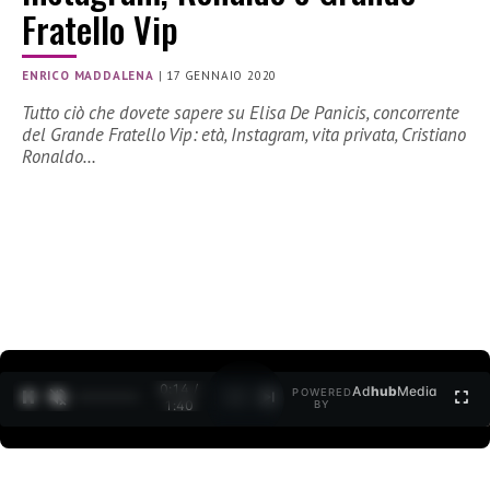
Fratello Vip
ENRICO MADDALENA
|
17 GENNAIO 2020
Tutto ciò che dovete sapere su Elisa De Panicis, concorrente
del Grande Fratello Vip: età, Instagram, vita privata, Cristiano
Ronaldo…
0:15 /
Ad
hub
Media
POWERED
1
/
2
1:40
BY