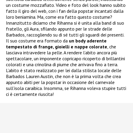
un costume mozzafiato. Video e foto del look hanno subito
fatto il giro del web, con i fan della popstar incantati dalla
loro beniamina. Ma, come era fatto questo costume?
Innanzitutto diciamo che Rihanna si è unita alla band di suo
fratello, gli Aura, sfilando appunto per le strade delle
Barbados, raccogliendo su di sé tutti gli sguardi dei presenti.
Il suo costume era formato da
un body aderente
tempestato di frange, gioielli e nappe colorate
, che
lasciava intravedere la pelle. A rendere l’abito ancora più
spettacolare, un imponente copricapo ricoperto di brillantini
colorati e una crinolina di piume che arrivava fino a terra.
L’abito è stato realizzato per lei dalla stilista locale delle
Barbados Lauren Austin, che non è la prima volta che crea
appunto abiti per la popstar in occasione del carnevale
sull’isola caraibica. Insomma, se Rihanna voleva stupire tutti
ci è certamente riuscita!