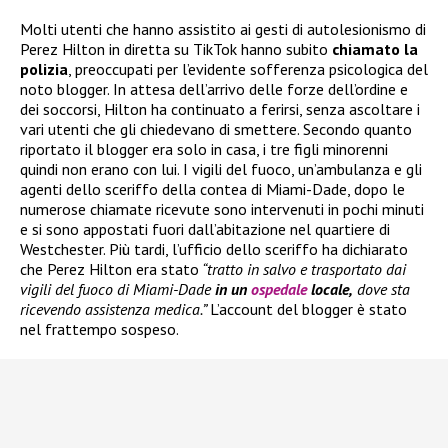
Molti utenti che hanno assistito ai gesti di autolesionismo di
Perez Hilton in diretta su TikTok hanno subito
chiamato la
polizia
, preoccupati per l’evidente sofferenza psicologica del
noto blogger. In attesa dell’arrivo delle forze dell’ordine e
dei soccorsi, Hilton ha continuato a ferirsi, senza ascoltare i
vari utenti che gli chiedevano di smettere. Secondo quanto
riportato il blogger era solo in casa, i tre figli minorenni
quindi non erano con lui. I vigili del fuoco, un’ambulanza e gli
agenti dello sceriffo della contea di Miami-Dade, dopo le
numerose chiamate ricevute sono intervenuti in pochi minuti
e si sono appostati fuori dall’abitazione nel quartiere di
Westchester. Più tardi, l’ufficio dello sceriffo ha dichiarato
che Perez Hilton era stato
“tratto in salvo e trasportato dai
vigili del fuoco di Miami-Dade
in un
ospedale
locale,
dove sta
ricevendo assistenza medica.”
L’account del blogger è stato
nel frattempo sospeso.