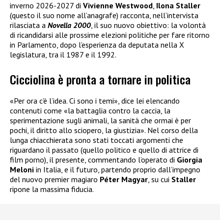
inverno 2026-2027 di
Vivienne Westwood
,
Ilona Staller
(questo il suo nome all’anagrafe) racconta, nell’intervista
rilasciata a
Novella 2000
, il suo nuovo obiettivo: la volontà
di ricandidarsi alle prossime elezioni politiche per fare ritorno
in Parlamento, dopo l’esperienza da deputata nella X
legislatura, tra il 1987 e il 1992.
Cicciolina è pronta a tornare in politica
«Per ora c’è l’idea. Ci sono i temi», dice lei elencando
contenuti come «la battaglia contro la caccia, la
sperimentazione sugli animali, la sanità che ormai è per
pochi, il diritto allo sciopero, la giustizia». Nel corso della
lunga chiacchierata sono stati toccati argomenti che
riguardano il passato (quello politico e quello di attrice di
film porno), il presente, commentando l’operato di
Giorgia
Meloni
in Italia, e il futuro, partendo proprio dall’impegno
del nuovo premier magiaro
Péter Magyar
, su cui
Staller
ripone la massima fiducia.