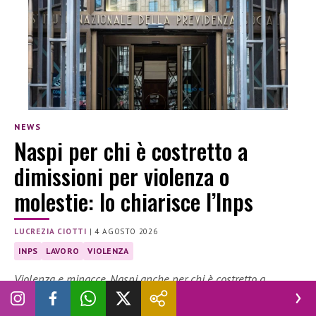
NEWS
Naspi per chi è costretto a
dimissioni per violenza o
molestie: lo chiarisce l’Inps
LUCREZIA CIOTTI
|
4 AGOSTO 2026
INPS
LAVORO
VIOLENZA
Violenza e minacce, Naspi anche per chi è costretto a
dimettersi: l’Inps riconosce la tutela economica.