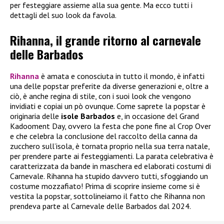
per festeggiare assieme alla sua gente. Ma ecco tutti i
dettagli del suo look da favola.
Rihanna, il grande ritorno al carnevale
delle Barbados
Rihanna
è amata e conosciuta in tutto il mondo, è infatti
una delle popstar preferite da diverse generazioni e, oltre a
ciò, è anche regina di stile, con i suoi look che vengono
invidiati e copiai un pò ovunque. Come saprete la popstar è
originaria delle
isole Barbados
e, in occasione del Grand
Kadooment Day, ovvero la festa che pone fine al Crop Over
e che celebra la conclusione del raccolto della canna da
zucchero sull’isola, è tornata proprio nella sua terra natale,
per prendere parte ai festeggiamenti. La parata celebrativa è
caratterizzata da bande in maschera ed elaborati costumi di
Carnevale. Rihanna ha stupido davvero tutti, sfoggiando un
costume mozzafiato! Prima di scoprire insieme come si è
vestita la popstar, sottolineiamo il fatto che Rihanna non
prendeva parte al Carnevale delle Barbados dal 2024.