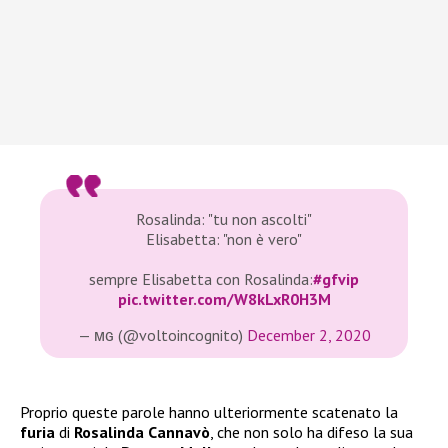
Rosalinda: "tu non ascolti"
Elisabetta: "non è vero"
sempre Elisabetta con Rosalinda:
#gfvip
pic.twitter.com/W8kLxR0H3M
— ᴍɢ (@voltoincognito)
December 2, 2020
Proprio queste parole hanno ulteriormente scatenato la
furia
di
Rosalinda Cannavò
, che non solo ha difeso la sua