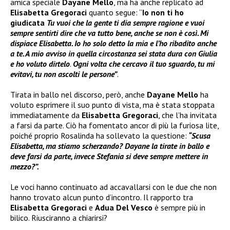
amica speciale
Dayane Mello
, ma ha anche replicato ad
Elisabetta Gregoraci
quanto segue: “
Io non ti ho
giudicata
Tu vuoi che la gente ti dia sempre ragione e vuoi
sempre sentirti dire che va tutto bene, anche se non è così. Mi
dispiace Elisabetta. Io ho solo detto la mia e l’ho ribadito anche
a te. A mio avviso in quella circostanza sei stata dura con Giulia
e ho voluto dirtelo
.
Ogni volta che cercavo il tuo sguardo, tu mi
evitavi, tu non ascolti le persone”
.
Tirata in ballo nel discorso, però, anche
Dayane Mello
ha
voluto esprimere il suo punto di vista, ma è stata stoppata
immediatamente da
Elisabetta Gregoraci
, che l’ha invitata
a farsi da parte. Ciò ha fomentato ancor di più la furiosa lite,
poiché proprio Rosalinda ha sollevato la questione:
“Scusa
Elisabetta, ma stiamo scherzando? Dayane la tirate in ballo e
deve farsi da parte, invece Stefania si deve sempre mettere in
mezzo?”.
Le voci hanno continuato ad accavallarsi con le due che non
hanno trovato alcun punto d’incontro. Il rapporto tra
Elisabetta Gregoraci
e
Adua Del Vesco
è sempre più in
bilico. Riusciranno a chiarirsi?