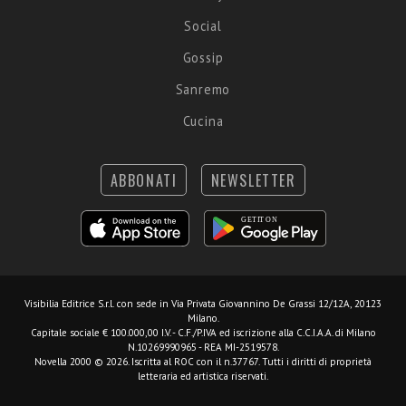
Social
Gossip
Sanremo
Cucina
ABBONATI
NEWSLETTER
Visibilia Editrice S.r.l.
con sede in Via Privata Giovannino De Grassi 12/12A, 20123
Milano.
Capitale sociale € 100.000,00 I.V. - C.F./P.IVA ed iscrizione alla C.C.I.A.A. di Milano
N.10269990965 - REA MI-2519578.
Novella 2000 © 2026. Iscritta al ROC con il n.37767. Tutti i diritti di proprietà
letteraria ed artistica riservati.