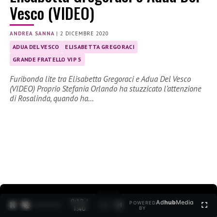
Vesco (VIDEO)
ANDREA SANNA
|
2 DICEMBRE 2020
ADUA DEL VESCO
ELISABETTA GREGORACI
GRANDE FRATELLO VIP 5
Furibonda lite tra Elisabetta Gregoraci e Adua Del Vesco
(VIDEO) Proprio Stefania Orlando ha stuzzicato l’attenzione
di Rosalinda, quando ha…
0:12 /
Ad
hub
Media
POWERED
1
/
2
1:40
BY