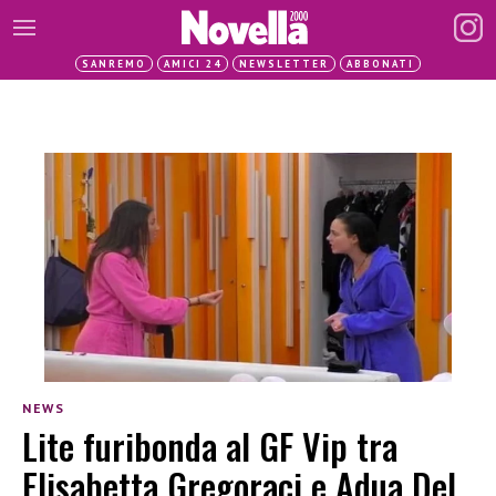
SANREMO
AMICI 24
NEWSLETTER
ABBONATI
NEWS
Lite furibonda al GF Vip tra
Elisabetta Gregoraci e Adua Del