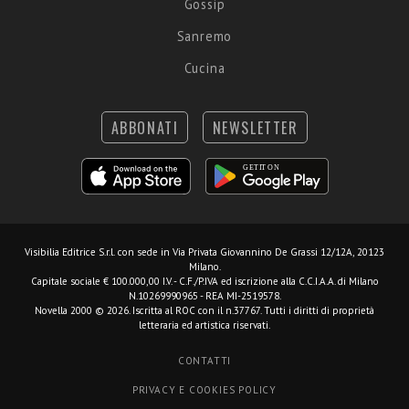
Gossip
Sanremo
Cucina
ABBONATI
NEWSLETTER
Visibilia Editrice S.r.l.
con sede in Via Privata Giovannino De Grassi 12/12A, 20123
Milano.
Capitale sociale € 100.000,00 I.V. - C.F./P.IVA ed iscrizione alla C.C.I.A.A. di Milano
N.10269990965 - REA MI-2519578.
Novella 2000 © 2026. Iscritta al ROC con il n.37767. Tutti i diritti di proprietà
letteraria ed artistica riservati.
CONTATTI
PRIVACY E COOKIES POLICY