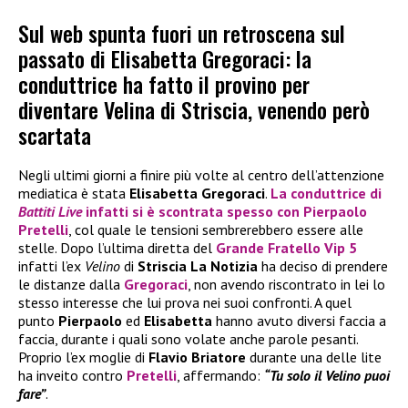
Sul web spunta fuori un retroscena sul
passato di Elisabetta Gregoraci: la
conduttrice ha fatto il provino per
diventare Velina di Striscia, venendo però
scartata
Negli ultimi giorni a finire più volte al centro dell’attenzione
mediatica è stata
Elisabetta Gregoraci
.
La conduttrice di
Battiti Live
infatti si è scontrata spesso con
Pierpaolo
Pretelli
, col quale le tensioni sembrerebbero essere alle
stelle. Dopo l’ultima diretta del
Grande Fratello Vip 5
infatti l’ex
Velino
di
Striscia La Notizia
ha deciso di prendere
le distanze dalla
Gregoraci
, non avendo riscontrato in lei lo
stesso interesse che lui prova nei suoi confronti. A quel
punto
Pierpaolo
ed
Elisabetta
hanno avuto diversi faccia a
faccia, durante i quali sono volate anche parole pesanti.
Proprio l’ex moglie di
Flavio Briatore
durante una delle lite
ha inveito contro
Pretelli
, affermando:
“Tu solo il Velino puoi
fare”
.