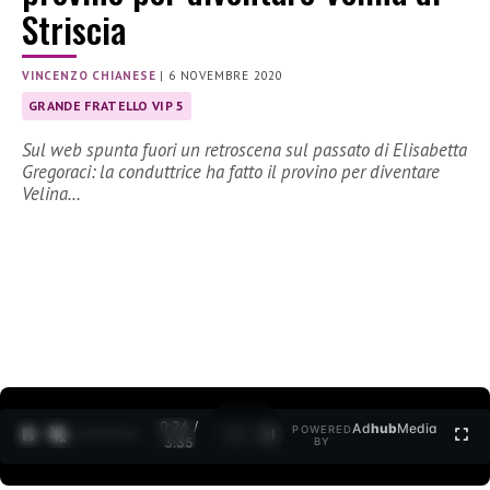
Striscia
VINCENZO CHIANESE
|
6 NOVEMBRE 2020
GRANDE FRATELLO VIP 5
Sul web spunta fuori un retroscena sul passato di Elisabetta
Gregoraci: la conduttrice ha fatto il provino per diventare
Velina…
0:26 /
Ad
hub
Media
POWERED
1
/
2
3:35
BY