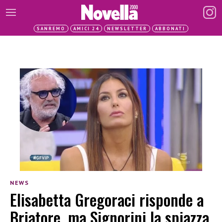
SANREMO
AMICI 24
NEWSLETTER
ABBONATI
NEWS
Elisabetta Gregoraci risponde a
Briatore, ma Signorini la spiazza