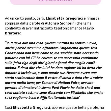
Ad un certo punto, però,
Elisabetta Gregoraci
è rimasta
sorpresa dalle parole di
Alfonso Signorini
che le ha
confidato di aver rintracciato telefonicamente
Flavio
Briatore
:
“Io ti devo dire una cosa. Questa mattina ho sentito Flavio,
anche perché avremmo affrontato l’argomento questa sera.
Conoscendo non bene come te, ma sarebbe stato necessario
parlarne con lui. Gli ho chiesto se era necessario continuare
sulla falsa riga degli altri giorni e farmi dire meglio com’è
andata. E devo dire che lui ti ha dato ragione. Mi ha detto che
durante il lockdown, e sono parole sue. Nessuno aveva una
storia sentimentale dopo il vostro divorzio e dato che vi volete
ancora molto bene, per l’amore di Nathan Falco, avevate
pensato di rimettervi insieme. Però Flavio ha detto che è una
cosa buttata così, ma sono d’accordo con Elisabetta che anche
se ci vogliamo bene è difficile ritornate insieme”
Così
Elisabetta Gregoraci
, apprese queste belle parole, ha