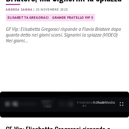
ANDREA SANNA
|
20 NOVEMBRE 2020
ELISABETTA GREGORACI
GRANDE FRATELLO VIP 5
GF Vip: Elisabetta Gregoraci risponde a Flavio Briatore dopo
quanto detto nei giorni scorsi. Signorini la spiazza (VIDEO)
Nei giorni…
0:27 /
Ad
hub
Media
POWERED
1
/
2
1:40
BY