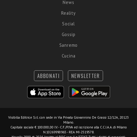
News
Reality
Social
Gossip
Sanremo
Cucina
ABBONATI
NEWSLETTER
Visibilia Editrice S.r.l.
con sede in Via Privata Giovannino De Grassi 12/12A, 20123
Milano.
Capitale sociale € 100.000,00 I.V. - C.F./P.IVA ed iscrizione alla C.C.I.A.A. di Milano
N.10269990965 - REA MI-2519578.
Novella 2000 © 2026. Iscritta al ROC con il n.37767. Tutti i diritti di proprietà