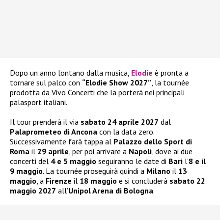
Dopo un anno lontano dalla musica,
Elodie
è pronta a
tornare sul palco con
“Elodie Show 2027”
, la tournée
prodotta da Vivo Concerti che la porterà nei principali
palasport italiani.
Il tour prenderà il via
sabato 24 aprile 2027
dal
Palaprometeo di Ancona
con la data zero.
Successivamente farà tappa al
Palazzo dello Sport di
Roma
il
29 aprile
, per poi arrivare a
Napoli
, dove ai due
concerti del
4 e 5 maggio
seguiranno le date di
Bari
l’
8 e il
9 maggio
. La tournée proseguirà quindi a
Milano
il
13
maggio
, a
Firenze
il
18 maggio
e si concluderà
sabato 22
maggio 2027
all’
Unipol Arena di Bologna
.