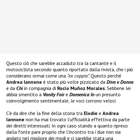
Questo ciò che sarebbe accaduto tra la cantante e il
motociclista secondo quanto riportato dalla rivista, che i più
considerano ormai come una
“ex coppia”.
Questo perché
Andrea Iannone
è stato più volte pizzicato da
Diva e Donna
e da
Chi
in compagnia di
Rocío Muñoz Morales
. Sebbene lei
abbia smentito a
Vanity Fair
e
Domenica In
un presunto
coinvolgimento sentimentale, le voci corrono veloci.
C’è da dire che la fine della storia tra
Elodie
e
Andrea
Iannone
non ha mai trovato l’ufficialità effettiva da parte
dei diretti interessati. In ogni caso stando a quanto ripreso
dalla fonte pare proprio che l’incontro tra i due non sia
andato nel migliore dei modi e ci sarebbe stata una