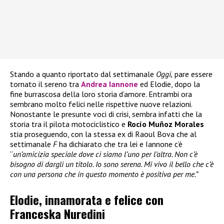
Stando a quanto riportato dal settimanale
Oggi,
pare essere
tornato il sereno tra
Andrea Iannone
ed Elodie, dopo la
fine burrascosa della loro storia d’amore. Entrambi ora
sembrano molto felici nelle rispettive nuove relazioni.
Nonostante le presunte voci di crisi, sembra infatti che la
storia tra il pilota motociclistico e
Rocío Muñoz Morales
stia proseguendo, con la stessa ex di Raoul Bova che al
settimanale
F
ha dichiarato che tra lei e Iannone c’è
“
un’amicizia speciale dove ci siamo l’uno per l’altra. Non c’è
bisogno di dargli un titolo. Io sono serena. Mi vivo il bello che c’è
con una persona che in questo momento è positiva per me.”
Elodie, innamorata e felice con
Franceska Nuredini