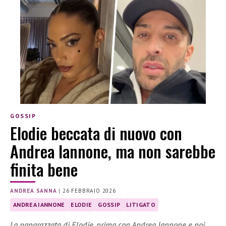
GOSSIP
Elodie beccata di nuovo con
Andrea Iannone, ma non sarebbe
finita bene
ANDREA SANNA
|
26 FEBBRAIO 2026
ANDREA IANNONE
ELODIE
GOSSIP
LITIGATO
La paparazzata di Elodie, prima con Andrea Iannone e poi