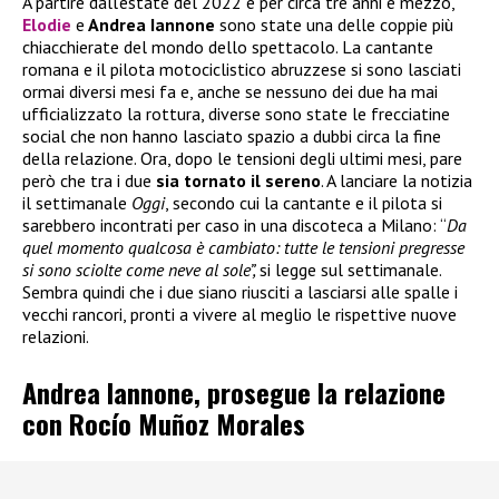
A partire dall’estate del 2022 e per circa tre anni e mezzo,
Elodie
e
Andrea Iannone
sono state una delle coppie più
chiacchierate del mondo dello spettacolo. La cantante
romana e il pilota motociclistico abruzzese si sono lasciati
ormai diversi mesi fa e, anche se nessuno dei due ha mai
ufficializzato la rottura, diverse sono state le frecciatine
social che non hanno lasciato spazio a dubbi circa la fine
della relazione. Ora, dopo le tensioni degli ultimi mesi, pare
però che tra i due
sia tornato il sereno
. A lanciare la notizia
il settimanale
Oggi
, secondo cui la cantante e il pilota si
sarebbero incontrati per caso in una discoteca a Milano: “
Da
quel momento qualcosa è cambiato: tutte le tensioni pregresse
si sono sciolte come neve al sole”,
si legge sul settimanale.
Sembra quindi che i due siano riusciti a lasciarsi alle spalle i
vecchi rancori, pronti a vivere al meglio le rispettive nuove
relazioni.
Andrea Iannone, prosegue la relazione
con Rocío Muñoz Morales