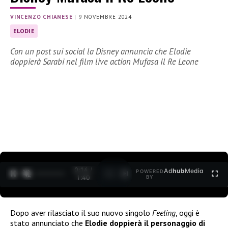
VINCENZO CHIANESE
|
9 NOVEMBRE 2024
ELODIE
Con un post sui social la Disney annuncia che Elodie
doppierà Sarabi nel film live action Mufasa Il Re Leone
0:15 /
Ad
hub
Media
POWERED
1
/
2
1:40
BY
Dopo aver rilasciato il suo nuovo singolo
Feeling
, oggi è
stato annunciato che
Elodie doppierà il personaggio di