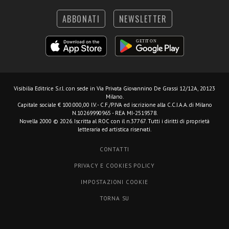
ABBONATI
NEWSLETTER
Visibilia Editrice S.r.l.
con sede in Via Privata Giovannino De Grassi 12/12A, 20123
Milano.
Capitale sociale € 100.000,00 I.V. - C.F./P.IVA ed iscrizione alla C.C.I.A.A. di Milano
N.10269990965 - REA MI-2519578.
Novella 2000 © 2026. Iscritta al ROC con il n.37767. Tutti i diritti di proprietà
letteraria ed artistica riservati.
CONTATTI
PRIVACY E COOKIES POLICY
IMPOSTAZIONI COOKIE
TORNA SU