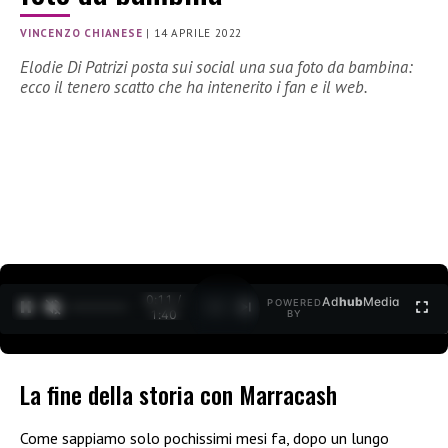
VINCENZO CHIANESE
|
14 APRILE 2022
Elodie Di Patrizi posta sui social una sua foto da bambina:
ecco il tenero scatto che ha intenerito i fan e il web.
0:11 /
Ad
hub
Media
POWERED
1
/
2
1:40
BY
La fine della storia con Marracash
Come sappiamo solo pochissimi mesi fa, dopo un lungo