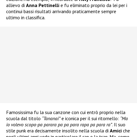
allievo di
Anna Pettinelli
e fu eliminato proprio da lei per i
continui bassi risultati arrivando praticamente sempre
ultimo in classifica.
Famosissima fu la sua canzone con cui entrò proprio nella
scuola dal titolo
“Tananai”
e iconica per il sui ritornello:
“Ma
io volevo scopa-pa parara pa pa para rapa pa para ra”
. Il suo
stile punk era decisamente insolito nella scuola di
Amici
che
negli ultimi anni vede in particolare il rap e la trap. Ma, come