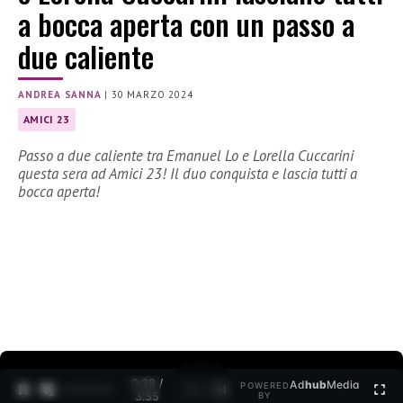
a bocca aperta con un passo a
due caliente
ANDREA SANNA
|
30 MARZO 2024
AMICI 23
Passo a due caliente tra Emanuel Lo e Lorella Cuccarini
questa sera ad Amici 23! Il duo conquista e lascia tutti a
bocca aperta!
0:30 /
Ad
hub
Media
POWERED
1
/
2
3:35
BY