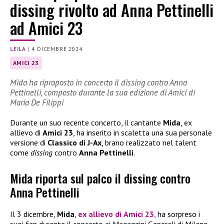
dissing rivolto ad Anna Pettinelli
ad Amici 23
LEILA
|
4 DICEMBRE 2024
AMICI 23
Mida ha riproposto in concerto il dissing contro Anna
Pettinelli, composto durante la sua edizione di Amici di
Maria De Filippi
Durante un suo recente concerto, il cantante
Mida
, ex
allievo di
Amici 23
, ha inserito in scaletta una sua personale
versione di
Classico di J-Ax
, brano realizzato nel talent
come
dissing
contro
Anna Pettinelli
.
Mida riporta sul palco il dissing contro
Anna Pettinelli
Il 3 dicembre,
Mida
,
ex allievo di
Amici 23
, ha sorpreso i
suoi fan durante il concerto ai Magazzini Generali di Milano,