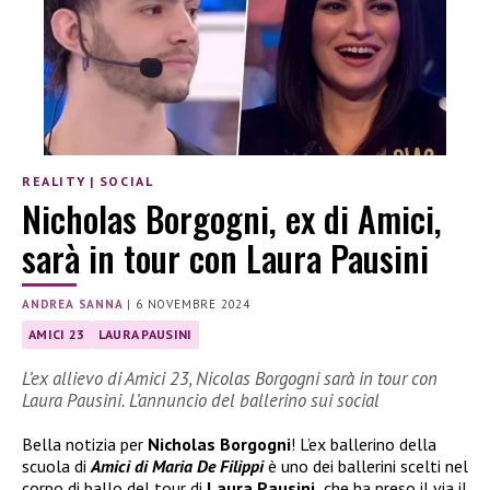
REALITY
|
SOCIAL
Nicholas Borgogni, ex di Amici,
sarà in tour con Laura Pausini
ANDREA SANNA
|
6 NOVEMBRE 2024
AMICI 23
LAURA PAUSINI
L’ex allievo di Amici 23, Nicolas Borgogni sarà in tour con
Laura Pausini. L’annuncio del ballerino sui social
Bella notizia per
Nicholas Borgogni
! L’ex ballerino della
scuola di
Amici di Maria De Filippi
è uno dei ballerini scelti nel
corpo di ballo del tour di
Laura Pausini,
che ha preso il via il