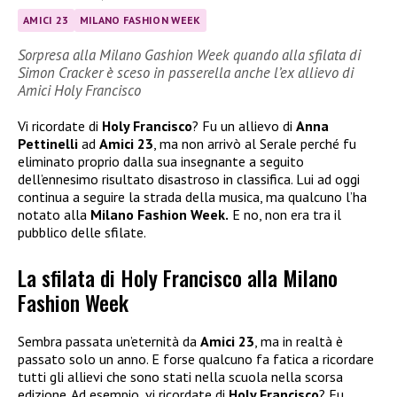
AMICI 23
MILANO FASHION WEEK
Sorpresa alla Milano Gashion Week quando alla sfilata di
Simon Cracker è sceso in passerella anche l’ex allievo di
Amici Holy Francisco
Vi ricordate di
Holy Francisco
? Fu un allievo di
Anna
Pettinelli
ad
Amici 23
, ma non arrivò al Serale perché fu
eliminato proprio dalla sua insegnante a seguito
dell’ennesimo risultato disastroso in classifica. Lui ad oggi
continua a seguire la strada della musica, ma qualcuno l’ha
notato alla
Milano Fashion Week.
E no, non era tra il
pubblico delle sfilate.
La sfilata di Holy Francisco alla Milano
Fashion Week
Sembra passata un’eternità da
Amici 23
, ma in realtà è
passato solo un anno. E forse qualcuno fa fatica a ricordare
tutti gli allievi che sono stati nella scuola nella scorsa
edizione. Ad esempio, vi ricordate di
Holy Francisco
? Fu