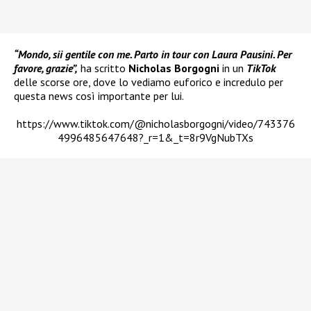
“Mondo, sii gentile con me. Parto in tour con Laura Pausini. Per
favore, grazie”,
ha scritto
Nicholas Borgogni
in un
TikTok
delle scorse ore, dove lo vediamo euforico e incredulo per
questa news così importante per lui.
https://www.tiktok.com/@nicholasborgogni/video/743376
4996485647648?_r=1&_t=8r9VgNubTXs