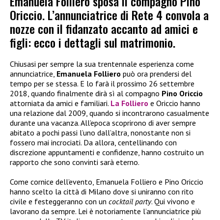
Emanuela Folliero sposa il compagno Pino
Oriccio. L’annunciatrice di Rete 4 convola a
nozze con il fidanzato accanto ad amici e
figli: ecco i dettagli sul matrimonio.
Chiusasi per sempre la sua trentennale esperienza come
annunciatrice,
Emanuela Folliero
può ora prendersi del
tempo per se stessa. E lo farà il prossimo 26 settembre
2018, quando finalmente dirà sì al compagno
Pino Oriccio
attorniata da amici e familiari.
La Folliero
e Oriccio hanno
una relazione dal 2009, quando si incontrarono casualmente
durante una vacanza. All’epoca scoprirono di aver sempre
abitato a pochi passi l’uno dall’altra, nonostante non si
fossero mai incrociati. Da allora, centellinando con
discrezione appuntamenti e confidenze, hanno costruito un
rapporto che sono convinti sarà eterno.
Come cornice dell’evento, Emanuela Folliero e Pino Oriccio
hanno scelto la città di Milano dove si uniranno con rito
civile e festeggeranno con un
cocktail party
. Qui vivono e
lavorano da sempre. Lei è notoriamente l’annunciatrice più