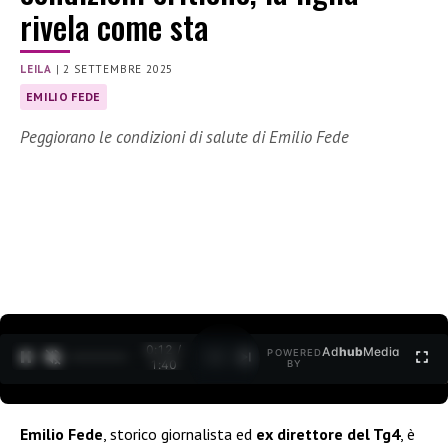
rivela come sta
LEILA
|
2 SETTEMBRE 2025
EMILIO FEDE
Peggiorano le condizioni di salute di Emilio Fede
0:12 /
Ad
hub
Media
POWERED
1
/
2
1:40
BY
Emilio Fede
, storico giornalista ed
ex direttore del Tg4
, è