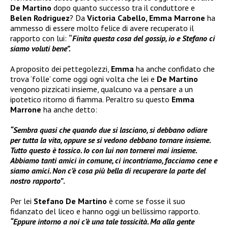
De Martino
dopo quanto successo tra il conduttore e
Belen Rodriguez
? Da
Victoria Cabello, Emma Marrone
ha
ammesso di essere molto felice di avere recuperato il
rapporto con lui:
“
Finita questa cosa del gossip, io e Stefano ci
siamo voluti bene”.
A proposito dei pettegolezzi,
Emma
ha anche confidato che
trova ‘folle’ come oggi ogni volta che lei e
De Martino
vengono pizzicati insieme, qualcuno va a pensare a un
ipotetico ritorno di fiamma. Peraltro su questo
Emma
Marrone
ha anche detto:
“Sembra quasi che quando due si lasciano, si debbano odiare
per tutta la vita, oppure se si vedono debbano tornare insieme.
Tutto questo è tossico. Io con lui non tornerei mai insieme.
Abbiamo tanti amici in comune, ci incontriamo, facciamo cene e
siamo amici. Non c’è cosa più bella di recuperare la parte del
nostro rapporto”
.
Per lei
Stefano De Martino
è come se fosse il suo
fidanzato del liceo e hanno oggi un bellissimo rapporto.
“Eppure intorno a noi c’è una tale tossicità. Ma alla gente