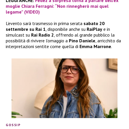
LEGGI ANCHE:
Fedez a sorpresa torna a parlare dell’ex
moglie Chiara Ferragni: “Non rinnegherò mai quel
legame” (VIDEO)
L’evento sarà trasmesso in prima serata
sabato 20
settembre su Rai 1
, disponibile anche su
RaiPlay
e in
simulcast su
Rai Radio 2
, offrendo al grande pubblico la
possibilità di rivivere l’omaggio a
Pino Daniele
, arricchito da
interpretazioni sentite come quella di
Emma Marrone
.
GOSSIP