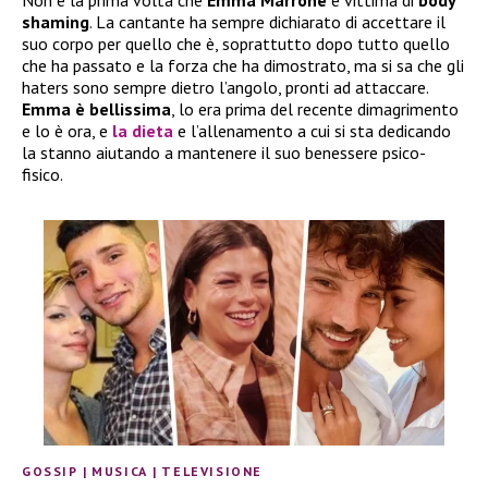
Non è la prima volta che
Emma Marrone
è vittima di
body
shaming
. La cantante ha sempre dichiarato di accettare il
suo corpo per quello che è, soprattutto dopo tutto quello
che ha passato e la forza che ha dimostrato, ma si sa che gli
haters sono sempre dietro l’angolo, pronti ad attaccare.
Emma è bellissima
, lo era prima del recente dimagrimento
e lo è ora, e
la dieta
e l’allenamento a cui si sta dedicando
la stanno aiutando a mantenere il suo benessere psico-
fisico.
GOSSIP
|
MUSICA
|
TELEVISIONE