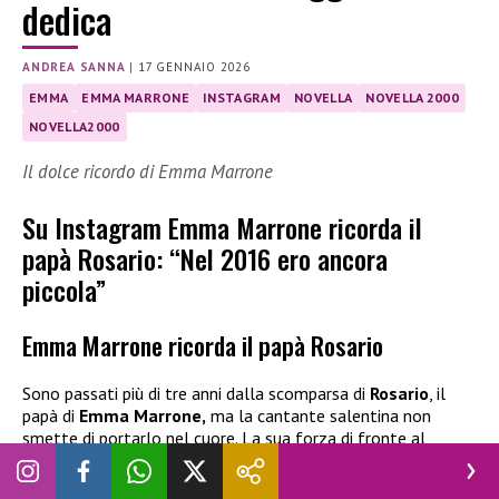
dedica
ANDREA SANNA
|
17 GENNAIO 2026
EMMA
EMMA MARRONE
INSTAGRAM
NOVELLA
NOVELLA 2000
NOVELLA2000
Il dolce ricordo di Emma Marrone
Su Instagram Emma Marrone ricorda il
papà Rosario: “Nel 2016 ero ancora
piccola”
Emma Marrone ricorda il papà Rosario
Sono passati più di tre anni dalla scomparsa di
Rosario
, il
papà di
Emma Marrone,
ma la cantante salentina non
smette di portarlo nel cuore. La sua forza di fronte al
dolore, che ha segnato la sua vita, è una testimonianza
della sua incredibile resilienza.