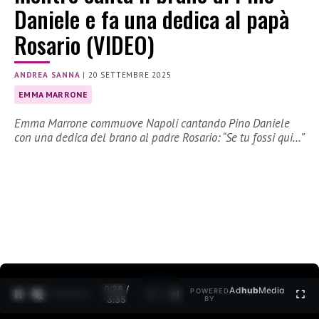
Daniele e fa una dedica al papà
Rosario (VIDEO)
ANDREA SANNA
|
20 SETTEMBRE 2025
EMMA MARRONE
Emma Marrone commuove Napoli cantando Pino Daniele
con una dedica del brano al padre Rosario: “Se tu fossi qui…”
0:29 /
Ad
hub
Media
POWERED
1
/
2
3:35
BY