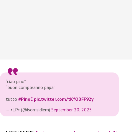
“ciao pino”
“buon compleanno papà”
tutto
#PinoÈ
pic.twitter.com/tKfOBFF92y
— •LP• (@isorrisidiem)
September 20, 2025