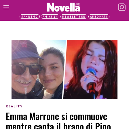
SANREMO
AMICI 24
NEWSLETTER
ABBONATI
REALITY
Emma Marrone si commuove
mentre canta il brano di Pino