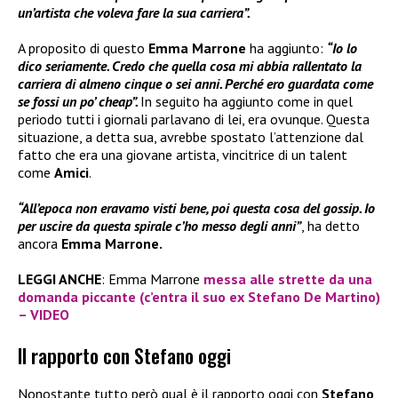
un’artista che voleva fare la sua carriera”.
A proposito di questo
Emma Marrone
ha aggiunto:
“Io lo
dico seriamente. Credo che quella cosa mi abbia rallentato la
carriera di almeno cinque o sei anni. Perché ero guardata come
se fossi un po’ cheap”.
In seguito ha aggiunto come in quel
periodo tutti i giornali parlavano di lei, era ovunque. Questa
situazione, a detta sua, avrebbe spostato l’attenzione dal
fatto che era una giovane artista, vincitrice di un talent
come
Amici
.
“All’epoca non eravamo visti bene, poi questa cosa del gossip. Io
per uscire da questa spirale c’ho messo degli anni”
, ha detto
ancora
Emma Marrone.
LEGGI ANCHE
: Emma Marrone
messa alle strette da una
domanda piccante (c’entra il suo ex Stefano De Martino)
– VIDEO
Il rapporto con Stefano oggi
Nonostante tutto però qual è il rapporto oggi con
Stefano