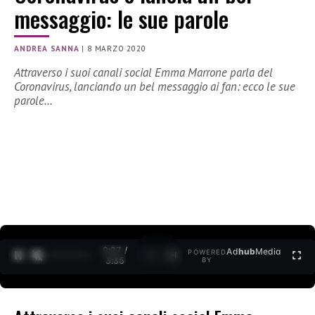
messaggio: le sue parole
ANDREA SANNA
|
8 MARZO 2020
Attraverso i suoi canali social Emma Marrone parla del
Coronavirus, lanciando un bel messaggio ai fan: ecco le sue
parole…
0:27 /
Ad
hub
Media
POWERED
1
/
2
3:35
BY