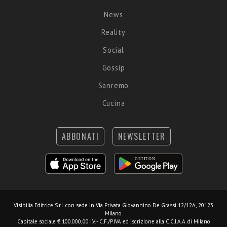
News
Reality
Social
Gossip
Sanremo
Cucina
ABBONATI
NEWSLETTER
Visibilia Editrice S.r.l.
con sede in Via Privata Giovannino De Grassi 12/12A, 20123
Milano.
Capitale sociale € 100.000,00 I.V. - C.F./P.IVA ed iscrizione alla C.C.I.A.A. di Milano