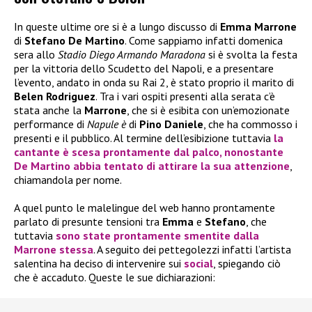
In queste ultime ore si è a lungo discusso di
Emma Marrone
di
Stefano De Martino
. Come sappiamo infatti domenica
sera allo
Stadio Diego Armando Maradona
si è svolta la festa
per la vittoria dello Scudetto del Napoli, e a presentare
l’evento, andato in onda su Rai 2, è stato proprio il marito di
Belen Rodriguez
. Tra i vari ospiti presenti alla serata c’è
stata anche la
Marrone
, che si è esibita con un’emozionate
performance di
Napule è
di
Pino Daniele
, che ha commosso i
presenti e il pubblico. Al termine dell’esibizione tuttavia
la
cantante è scesa prontamente dal palco, nonostante
De Martino
abbia tentato di attirare la sua attenzione
,
chiamandola per nome.
A quel punto le malelingue del web hanno prontamente
parlato di presunte tensioni tra
Emma
e
Stefano
, che
tuttavia
sono state prontamente smentite dalla
Marrone
stessa
. A seguito dei pettegolezzi infatti l’artista
salentina ha deciso di intervenire sui
social
, spiegando ciò
che è accaduto. Queste le sue dichiarazioni: