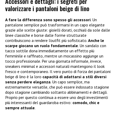
Accessori e dettagli: i segreti per
valorizzare i pantaloni beige di lino
A fare la differenza sono spesso gli accessori
. Un
pantalone semplice può trasformarsi in un capo elegante
grazie alle scelte giuste: gioielli dorati, occhiali da sole dalle
linee classiche e borse dalle forme strutturate
contribuiscono a rendere l’outfit più sofisticato.
Anche le
scarpe giocano un ruolo fondamentale
. Un sandalo con
tacco sottile dona immediatamente un effetto più
femminile e raffinato, mentre un mocassino aggiunge un
tocco professionale. Per una giornata informale, invece,
sneakers minimal e accessori naturali mantengono il look
fresco e contemporaneo. Il vero punto di forza dei pantaloni
beige di lino è la loro
capacità di adattarsi a stili diversi
senza perdere eleganza
. Un capo semplice, ma
estremamente versatile, che può essere indossato stagione
dopo stagione cambiando soltanto abbinamenti e dettagli.
Proprio per questo continua a essere uno degli investimenti
più interessanti del guardaroba estivo:
comodo, chic e
sempre attuale
.