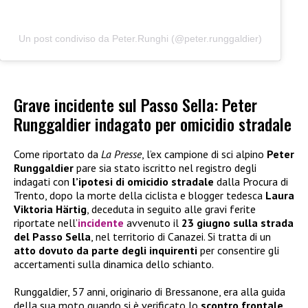
Un post condiviso da Peter.Runghi (@peter.runggaldier)
Grave incidente sul Passo Sella: Peter
Runggaldier indagato per omicidio stradale
Come riportato da
La Presse
, l’ex campione di sci alpino
Peter
Runggaldier
pare sia stato iscritto nel registro degli
indagati con
l’ipotesi di omicidio stradale
dalla Procura di
Trento, dopo la morte della ciclista e blogger tedesca
Laura
Viktoria Härtig
, deceduta in seguito alle gravi ferite
riportate nell’
incidente
avvenuto il
23 giugno sulla strada
del Passo Sella
, nel territorio di Canazei. Si tratta di un
atto dovuto da parte degli inquirenti
per consentire gli
accertamenti sulla dinamica dello schianto.
Runggaldier, 57 anni, originario di Bressanone, era alla guida
della sua moto quando si è verificato lo
scontro frontale