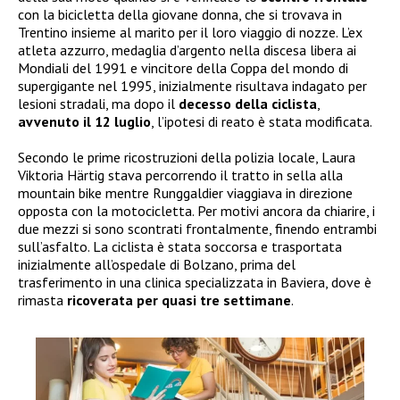
con la bicicletta della giovane donna, che si trovava in
Trentino insieme al marito per il loro viaggio di nozze. L’ex
atleta azzurro, medaglia d’argento nella discesa libera ai
Mondiali del 1991 e vincitore della Coppa del mondo di
supergigante nel 1995, inizialmente risultava indagato per
lesioni stradali, ma dopo il
decesso della ciclista
,
avvenuto il 12 luglio
, l’ipotesi di reato è stata modificata.
Secondo le prime ricostruzioni della polizia locale, Laura
Viktoria Härtig stava percorrendo il tratto in sella alla
mountain bike mentre Runggaldier viaggiava in direzione
opposta con la motocicletta. Per motivi ancora da chiarire, i
due mezzi si sono scontrati frontalmente, finendo entrambi
sull’asfalto. La ciclista è stata soccorsa e trasportata
inizialmente all’ospedale di Bolzano, prima del
trasferimento in una clinica specializzata in Baviera, dove è
rimasta
ricoverata per quasi tre settimane
.