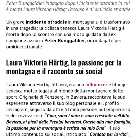
Peter Runggaldier indagato dopo l’incidente stradale in cui
è morta Laura Viktoria Härtig: l’accusa è di omicidio stradale.
Un grave
incidente stradale
in montagna si è trasformato
in una tragedia: la ciclista tedesca Laura Viktoria Härtig è
morta dopo lo scontro con una moto guidata dall’ex
campione azzurro
Peter Runggaldier
, ora indagato per
omicidio stradale.
Laura Viktoria Härtig, la passione per la
montagna e il racconto sui social
Laura Viktoria Härtig, 30 anni, era una
influencer
e blogger
tedesca molto legata al mondo della montagna e dello
sport. Originaria di Penzberg, in Baviera, raccontava le sue
esperienze attraverso il suo blog personale e il profilo
Instagram, seguito da oltre 51mila persone. Sul proprio sito
si descriveva così:
“
Ciao, sono Laura e sono cresciuta nell’Alta
Baviera, ai piedi delle Prealpi bavaresi. Grazie alla mia famiglia,
la passione per la montagna è scritta nel mio Dna
”
. Il suo
ultimo contenuto sui social, intitolato
“
Cordata per la vita
”
,