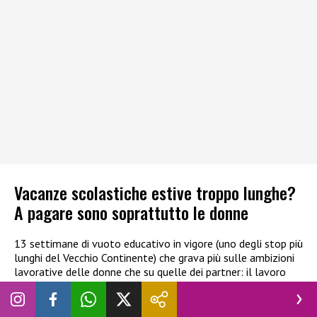
Vacanze scolastiche estive troppo lunghe?
A pagare sono soprattutto le donne
13 settimane di vuoto educativo in vigore (uno degli stop più
lunghi del Vecchio Continente) che grava più sulle ambizioni
lavorative delle donne che su quelle dei partner: il lavoro
fanno fatica a trovarlo, o addirittura finiscono per perderlo.
Un periodo troppo lungo incide negativamente anche
sull’apprendimento e sulle relazioni sociali dei ragazzi.