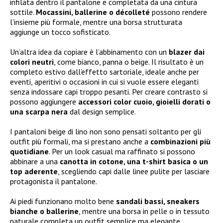
infilata dentro il pantalone e completata da una cintura
sottile.
Mocassini, ballerine o décolleté
possono rendere
l’insieme più formale, mentre una borsa strutturata
aggiunge un tocco sofisticato.
Un’altra idea da copiare è l’abbinamento con un
blazer dai
colori neutri
, come bianco, panna o beige. Il risultato è un
completo estivo dall’effetto sartoriale, ideale anche per
eventi, aperitivi o occasioni in cui si vuole essere eleganti
senza indossare capi troppo pesanti. Per creare contrasto si
possono aggiungere
accessori color cuoio, gioielli dorati o
una scarpa nera
dal design semplice.
I pantaloni beige di lino non sono pensati soltanto per gli
outfit più formali, ma si prestano anche a
combinazioni più
quotidiane
. Per un look casual ma raffinato si possono
abbinare a una
canotta in cotone, una t-shirt basica o un
top aderente
, scegliendo capi dalle linee pulite per lasciare
protagonista il pantalone.
Ai piedi funzionano molto bene
sandali bassi, sneakers
bianche o ballerine
, mentre una borsa in pelle o in tessuto
naturale completa un outfit semplice ma elegante.