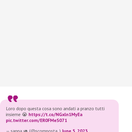
Loro dopo questa cosa sono andati a pranzo tutti
insieme 😭
https://t.co/NGxln1MyEa
pic.twitter.com/ER0FMeS071
— sanna 🥑 (@scomposta_)
June 5, 2023