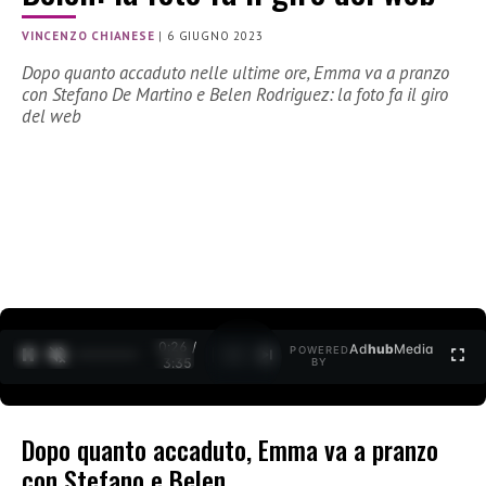
VINCENZO CHIANESE
|
6 GIUGNO 2023
Dopo quanto accaduto nelle ultime ore, Emma va a pranzo
con Stefano De Martino e Belen Rodriguez: la foto fa il giro
del web
0:27 /
Ad
hub
Media
POWERED
1
/
2
3:35
BY
Dopo quanto accaduto, Emma va a pranzo
con Stefano e Belen