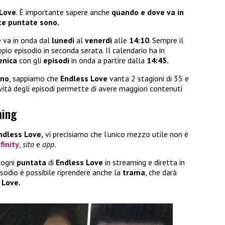
 Love
. È importante sapere anche
quando e dove va in
e puntate sono.
e va in onda dal
lunedì
al
venerdì
alle
14:10
. Sempre il
pio episodio in seconda serata. Il calendario ha in
nica
con gli
episodi
in onda a partire dalla
14:45.
ono
, sappiamo che
Endless Love
vanta 2 stagioni di 35 e
revità degli episodi permette di avere maggiori contenuti
ming
ndless Love,
vi precisiamo che l’unico mezzo utile non è
finity
,
sito
e
app.
 ogni
puntata
di
Endless Love
in streaming e diretta in
isodio è possibile riprendere anche la
trama
, che darà
 Love.