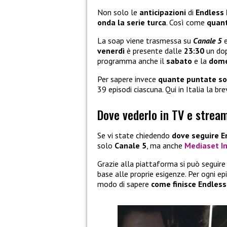
Non solo le
anticipazioni
di
Endless
onda la serie turca
. Così come
quant
La soap viene trasmessa su
Canale 5
venerdì
è presente dalle
23:30
un dop
programma anche il
sabato
e la
dome
Per sapere invece
quante puntate s
39 episodi ciascuna. Qui in Italia la b
Dove vederlo in TV e strea
Se vi state chiedendo
dove seguire E
solo
Canale 5
, ma anche
Mediaset In
Grazie alla piattaforma si può seguire
base alle proprie esigenze. Per ogni ep
modo di sapere
come finisce Endless