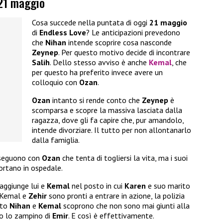
 21 maggio
Cosa succede nella puntata di oggi
21 maggio
di
Endless Love
? Le anticipazioni prevedono
che
Nihan
intende scoprire cosa nasconde
Zeynep
. Per questo motivo decide di incontrare
Salih
. Dello stesso avviso è anche
Kemal
, che
per questo ha preferito invece avere un
colloquio con
Ozan
.
Ozan
intanto si rende conto che
Zeynep
è
scomparsa e scopre la massiva lasciata dalla
ragazza, dove gli fa capire che, pur amandolo,
intende divorziare. Il tutto per non allontanarlo
dalla famiglia.
seguono con
Ozan
che tenta di togliersi la vita, ma i suoi
ortano in ospedale.
aggiunge lui e
Kemal
nel posto in cui
Karen
e suo marito
ò Kemal e
Zehir
sono pronti a entrare in azione, la polizia
ito
Nihan
e
Kemal
scoprono che non sono mai giunti alla
to lo zampino di
Emir
. E così è effettivamente.