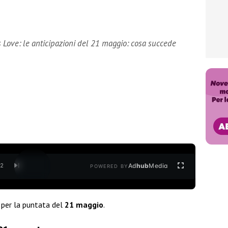
 Love: le anticipazioni del 21 maggio: cosa succede
Ad
hub
Media
/
2
POWERED BY
per la puntata del
21 maggio
.