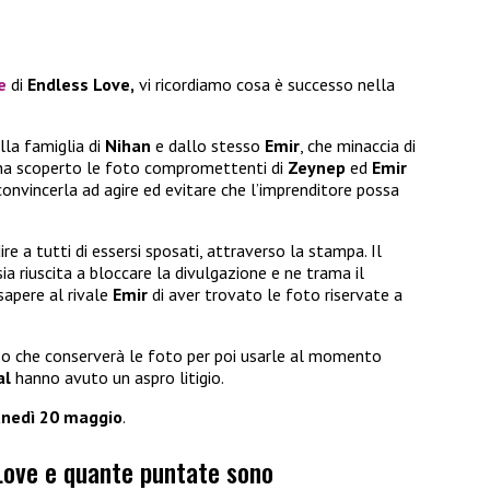
e
di
Endless Love,
vi ricordiamo cosa è successo nella
lla famiglia di
Nihan
e dallo stesso
Emir
, che minaccia di
 ha scoperto le foto compromettenti di
Zeynep
ed
Emir
convincerla ad agire ed evitare che l’imprenditore possa
ire a tutti di essersi sposati, attraverso la stampa. Il
sia riuscita a bloccare la divulgazione e ne trama il
apere al rivale
Emir
di aver trovato le foto riservate a
iso che conserverà le foto per poi usarle al momento
al
hanno avuto un aspro litigio.
unedì 20 maggio
.
Love e quante puntate sono