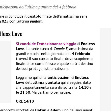
ticipazioni dell’ultima puntata del 4 febbraio
 si conclude il capitolo finale dell’amatissima serie
 2025
con l’ultima
puntata.
dless Love
Si conclude l’emozionante viaggio
di
Endless
Love.
La serie turca di
Canale 5,
amatissima da
grandi e piccini, nella giornata del
4 febbraio
troverà il suo capitolo finale, dove scopriremo
finalmente come finisce e quale sarà il destino
dei suoi protagonisti amatissimi.
Leggiamo quindi le
anticipazioni
di
Endless
Love
dell’
ultima puntata
qui a seguire, dato
che l’appuntamento sarà diviso tra le
14:10
e
le
21:30
. Ma partiamo per ordine.
ORE 14:10
aeroporto scortati da
Hakan
e
Adem
, uno dei suoi agenti