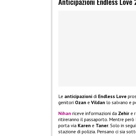
Anticipazioni Endless Love
Le
anticipazioni
di
Endless
Love
pro
genitori
Ozan
e
Vildan
lo salvano e p
Nihan
riceve informazioni da
Zehir
e r
ritireranno il passaporto. Mentre per
porta via
Karen
e
Taner
. Solo in segu
stazione di polizia. Pensano ci sia sot