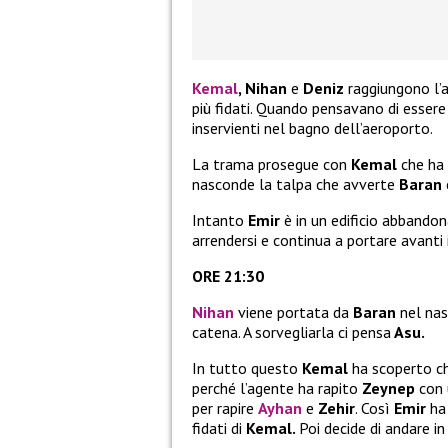
Kemal
, Nihan
e
Deniz
raggiungono l’
più fidati. Quando pensavano di essere
inservienti nel bagno dell’aeroporto.
La trama prosegue con
Kemal
che ha 
nasconde la talpa che avverte
Baran
Intanto
Emir
è in un edificio abbando
arrendersi e continua a portare avanti 
ORE 21:30
Nihan
viene portata da
Baran
nel nas
catena. A sorvegliarla ci pensa
Asu.
In tutto questo
Kemal
ha scoperto ch
perché l’agente ha rapito
Zeynep
con 
per rapire
Ayhan
e
Zehir
. Così
Emir
ha
fidati di
Kemal.
Poi decide di andare i