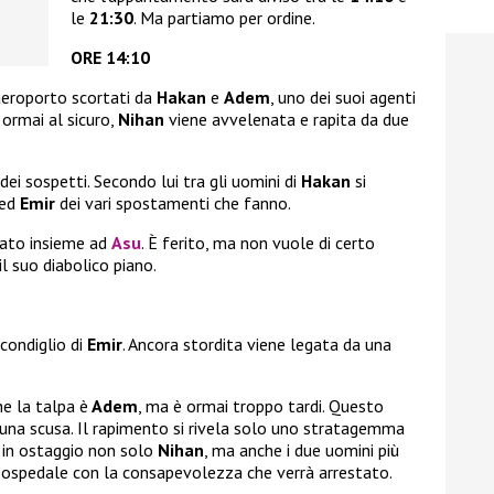
le
21:30
. Ma partiamo per ordine.
ORE 14:10
aeroporto scortati da
Hakan
e
Adem
, uno dei suoi agenti
 ormai al sicuro,
Nihan
viene avvelenata e rapita da due
dei sospetti. Secondo lui tra gli uomini di
Hakan
si
ed
Emir
dei vari spostamenti che fanno.
nato insieme ad
Asu
. È ferito, ma non vuole di certo
il suo diabolico piano.
condiglio di
Emir
. Ancora stordita viene legata da una
e la talpa è
Adem
, ma è ormai troppo tardi. Questo
una scusa. Il rapimento si rivela solo uno stratagemma
 in ostaggio non solo
Nihan
, ma anche i due uomini più
n ospedale con la consapevolezza che verrà arrestato.