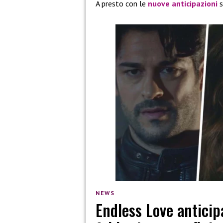
A presto con le
nuove
anticipazioni
s
NEWS
Endless Love anticip