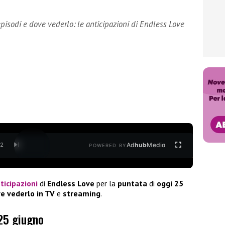
episodi e dove vederlo: le anticipazioni di Endless Love
Ad
hub
Media
/
2
POWERED BY
ticipazioni
di
Endless Love
per la
puntata
di
oggi 25
e vederlo in TV
e
streaming
.
 25 giugno