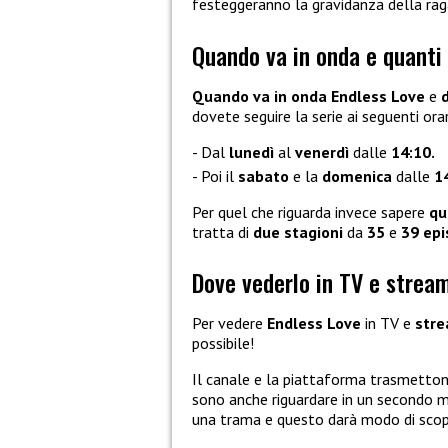
festeggeranno la gravidanza della rag
Quando va in onda e quanti 
Quando va in onda Endless Love
e
dovete seguire la serie ai seguenti orar
Dal
lunedì
al
venerdì
dalle
14:10.
Poi il
sabato
e la
domenica
dalle
14
Per quel che riguarda invece sapere
qu
tratta di
due stagioni
da
35
e
39 epi
Dove vederlo in TV e strea
Per vedere
Endless Love
in TV e
str
possibile!
Il canale e la piattaforma trasmetto
sono anche riguardare in un secondo mo
una trama e questo darà modo di scop