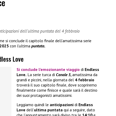
ce
ticipazioni dell’ultima puntata del 4 febbraio
 si conclude il capitolo finale dell’amatissima serie
 2025
con l’ultima
puntata.
dless Love
Si conclude l’emozionante viaggio
di
Endless
Love.
La serie turca di
Canale 5,
amatissima da
grandi e piccini, nella giornata del
4 febbraio
troverà il suo capitolo finale, dove scopriremo
finalmente come finisce e quale sarà il destino
dei suoi protagonisti amatissimi.
Leggiamo quindi le
anticipazioni
di
Endless
Love
dell’
ultima puntata
qui a seguire, dato
che l’appuntamento sarà diviso tra le
14:10
e