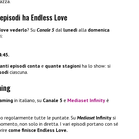
azza.
episodi ha Endless Love
dove vederlo
? Su
Canale 5
dal
lunedì
alla
domenica
i:
:45.
anti episodi conta
e
quante stagioni
ha lo show: si
sodi
ciascuna.
ming
eaming
in italiano, su
Canale 5
e
Mediaset Infinity
è
no regolarmente tutte le puntate. Su
Mediaset
Infinity
si
mento, non solo in diretta. I vari episodi portano con sé
rire
come finisce Endless Love.