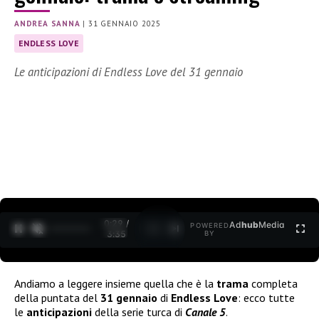
ANDREA SANNA
|
31 GENNAIO 2025
ENDLESS LOVE
Le anticipazioni di Endless Love del 31 gennaio
0:30 /
Ad
hub
Media
POWERED
1
/
2
3:35
BY
Andiamo a leggere insieme quella che è la
trama
completa
della puntata del
31 gennaio
di
Endless Love
: ecco tutte
le
anticipazioni
della serie turca di
Canale 5
.