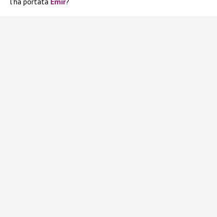
l’ha portata
Emir
?