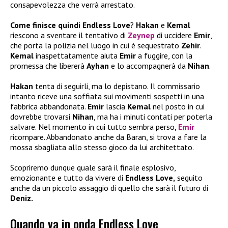
consapevolezza che verrà arrestato.
Come finisce quindi Endless Love
?
Hakan
e
Kemal
riescono a sventare il tentativo di
Zeynep
di uccidere
Emir
,
che porta la polizia nel luogo in cui è sequestrato
Zehir
.
Kemal
inaspettatamente aiuta
Emir
a fuggire, con la
promessa che libererà
Ayhan
e lo accompagnerà da
Nihan
.
Hakan
tenta di seguirli, ma lo depistano. Il commissario
intanto riceve una soffiata sui movimenti sospetti in una
fabbrica abbandonata.
Emir
lascia
Kemal
nel posto in cui
dovrebbe trovarsi
Nihan
, ma ha i minuti contati per poterla
salvare. Nel momento in cui tutto sembra perso,
Emir
ricompare. Abbandonato anche da Baran, si trova a fare la
mossa sbagliata allo stesso gioco da lui architettato.
Scopriremo dunque quale sarà il finale esplosivo,
emozionante e tutto da vivere di
Endless Love,
seguito
anche da un piccolo assaggio di quello che sarà il futuro di
Deniz.
Quando va in onda Endless Love