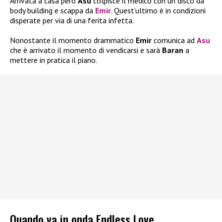
Arrivata a casa però
Asu
colpisce il medico con un disco da
body building e scappa da
Emir
. Quest’ultimo è in condizioni
disperate per via di una ferita infetta.
Nonostante il momento drammatico
Emir
comunica ad
Asu
che è arrivato il momento di vendicarsi e sarà
Baran
a
mettere in pratica il piano.
Quando va in onda Endless Love