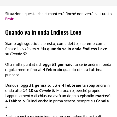
Situazione questa che si manterrà finché non verrà catturato
Emir
.
Quando va in onda Endless Love
Siamo agli sgoccioli e presto, come detto, sapremo come
finisce la
serie turca.
Ma
quando va in onda Endless Love
su
Canale 5
?
Oltre alla puntata di
oggi 31 gennaio,
la serie andrà in onda
regolarmente fino al
4 febbraio
quando ci sarà l’ultima
puntata.
Dunque: oggi
31 gennaio
, il
3 e 4 febbraio
la soap andrà in
onda alle
14:10
su
Canale 5.
Ma occhio, perché proprio
l’appuntamento di chiusura avrà un doppio episodio
martedì
4 febbraio
. Quindi anche in prima serata, sempre su
Canale
5.
Anche questo
sabato
invece non a prendere il posto di