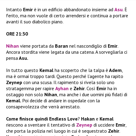
Intanto
Emir
è in un edificio abbandonato insieme ad
Asu
. È
ferito, ma non vuole di certo arrendersi e continua a portare
avanti il suo diabolico piano.
ORE 21:30
Nihan
viene portata da
Baran
nel nascondiglio di
Emir
.
Ancora stordita viene legata da una catena. A sorvegliarla ci
pensa
Asu.
In tutto questo
Kemal
ha scoperto che la talpa è
Adem
,
ma è ormai troppo tardi. Questo perché l’agente ha rapito
Zeynep
con una scusa. Il rapimento si rivela solo uno
stratagemma per rapire
Ayhan
e
Zehir
. Così
Emir
ha in
ostaggio non solo
Nihan
, ma anche i due uomini più fidati di
Kemal.
Poi decide di andare in ospedale con la
consapevolezza che verrà arrestato.
Come finisce quindi Endless Love
?
Hakan
e
Kemal
riescono a sventare il tentativo di
Zeynep
di uccidere
Emir
,
che porta la polizia nel luogo in cui è sequestrato
Zehir
.