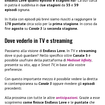
Endless Love quanti episodi e stagioni ha?
La
dizi
turca
in patria è suddivisa in d
ue stagioni
da
35
e
39
episodi
ognuna.
In Italia con episodi più brevi siamo riusciti a raggiungere le
178 puntate
circa solo per la
prima stagione
. In corso da
fine
agosto
su
Canale 5
la
seconda stagione.
Dove vederlo in TV e streaming
Passiamo alla visione di
Endless Love.
In TV e
streaming
dove si può guardare? Nello specifico oltre
Canale 5
è
possibile usufruire della piattaforma di
Mediaset Infinity
,
presente su sito, app e
Smart TV,
in base alle vostre
preferenze.
Con questo importante mezzo è possibile vedere la diretta
in contemporanea su
Canale 5
oppure rivedere gli
episodi
precedenti.
Alla prossima con tutte le altre
anticipazioni
.
Grazie a esse
scopriremo
come finisce Endless Love
e le
puntate
che