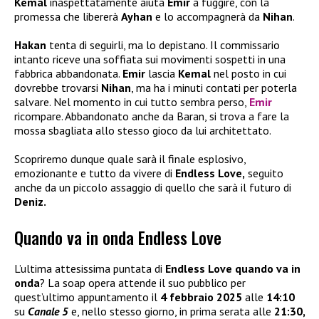
Kemal
inaspettatamente aiuta
Emir
a fuggire, con la
promessa che libererà
Ayhan
e lo accompagnerà da
Nihan
.
Hakan
tenta di seguirli, ma lo depistano. Il commissario
intanto riceve una soffiata sui movimenti sospetti in una
fabbrica abbandonata.
Emir
lascia
Kemal
nel posto in cui
dovrebbe trovarsi
Nihan
, ma ha i minuti contati per poterla
salvare. Nel momento in cui tutto sembra perso,
Emir
ricompare. Abbandonato anche da Baran, si trova a fare la
mossa sbagliata allo stesso gioco da lui architettato.
Scopriremo dunque quale sarà il finale esplosivo,
emozionante e tutto da vivere di
Endless Love,
seguito
anche da un piccolo assaggio di quello che sarà il futuro di
Deniz.
Quando va in onda Endless Love
L’ultima attesissima puntata di
Endless Love quando va in
onda
? La soap opera attende il suo pubblico per
quest’ultimo appuntamento il
4 febbraio 2025
alle
14:10
su
Canale 5
e, nello stesso giorno, in prima serata alle
21:30,