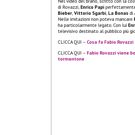
Nel video del brano, scritto con la col
di Rovazzi,
Enrico Papi
perfettamente 
Bieber
,
Vittorio Sgarbi
,
La Bonas
di
Nelle imitazioni non poteva mancare
ha particolarmente legato. Con lui
Enr
televisivo destinato al pubblico più gi
CLICCA QUI –
Cosa fa Fabio Rovazzi
CLICCA QUI –
Fabio Rovazzi viene bo
tormentone