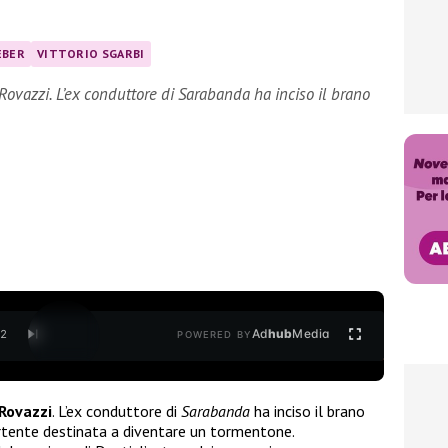
EBER
VITTORIO SGARBI
Rovazzi. L’ex conduttore di Sarabanda ha inciso il brano
Ad
hub
Media
/
2
POWERED BY
Rovazzi
. L’ex conduttore di
Sarabanda
ha inciso il brano
rtente destinata a diventare un tormentone.