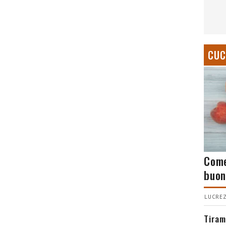
CUC
Come
buon
LUCREZ
Tiram