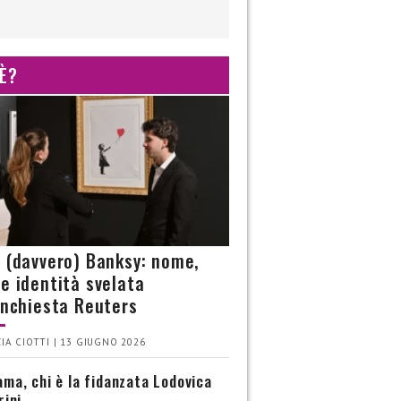
 È?
è (davvero) Banksy: nome,
 e identità svelata
’inchiesta Reuters
IA CIOTTI | 13 GIUGNO 2026
ma, chi è la fidanzata Lodovica
rini