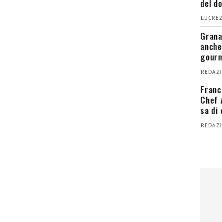
del d
LUCREZ
Grana
anche
gour
REDAZI
Franc
Chef 
sa di
REDAZI