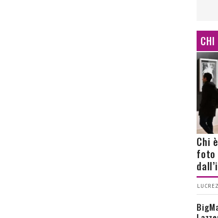
CHI
Chi 
foto
dall
LUCREZ
BigMa
Lazze