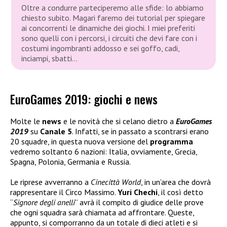
Oltre a condurre parteciperemo alle sfide: lo abbiamo
chiesto subito. Magari faremo dei tutorial per spiegare
ai concorrenti le dinamiche dei giochi. I miei preferiti
sono quelli con i percorsi, i circuiti che devi fare con i
costumi ingombranti addosso e sei goffo, cadi,
inciampi, sbatti…
EuroGames 2019: giochi e news
Molte le
news
e le novità che si celano dietro a
EuroGames
2019
su
Canale
5
. Infatti, se in passato a scontrarsi erano
20 squadre, in questa nuova versione del
programma
vedremo soltanto 6 nazioni: Italia, ovviamente, Grecia,
Spagna, Polonia, Germania e Russia.
Le riprese avverranno a
Cinecittà World
, in un’area che dovrà
rappresentare il Circo Massimo.
Yuri Chechi
, il così detto
“
Signore degli anelli
” avrà il compito di giudice delle prove
che ogni squadra sarà chiamata ad affrontare. Queste,
appunto, si comporranno da un totale di dieci atleti e si