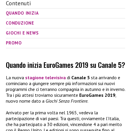
Contenuti
QUANDO INIZIA
CONDUZIONE
GIOCHI E NEWS
PROMO
Quando inizia EuroGames 2019 su Canale 5?
La nuova
stagione televisiva
di
Canale 5
sta arrivando e
cominciano a giungere sempre più informazioni sui nuovi
programmi che ci terranno compagnia in autunno e in inverno.
Tra i più attesi troviamo sicuramente
EuroGames 2019
,
nuovo nome dato a
Giochi Senza Frontiere
.
Arrivato per la prima volta nel 1965, vedeva la
partecipazione di vari paesi. Tra questi, ovviamente l’Italia,
che ha partecipato a 30 edizioni, vincendone 4 a pari merito
con il Regno Unito. Le edizioni si sono susseguite fino al