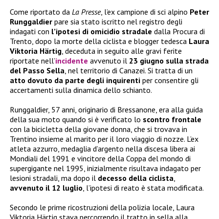
Come riportato da
La Presse
, l’ex campione di sci alpino
Peter
Runggaldier
pare sia stato iscritto nel registro degli
indagati con
l’ipotesi di omicidio stradale
dalla Procura di
Trento, dopo la morte della ciclista e blogger tedesca
Laura
Viktoria Härtig
, deceduta in seguito alle gravi ferite
riportate nell’
incidente
avvenuto il
23 giugno sulla strada
del Passo Sella
, nel territorio di Canazei. Si tratta di un
atto dovuto da parte degli inquirenti
per consentire gli
accertamenti sulla dinamica dello schianto.
Runggaldier, 57 anni, originario di Bressanone, era alla guida
della sua moto quando si è verificato lo
scontro frontale
con la bicicletta della giovane donna, che si trovava in
Trentino insieme al marito per il loro viaggio di nozze. L’ex
atleta azzurro, medaglia d’argento nella discesa libera ai
Mondiali del 1991 e vincitore della Coppa del mondo di
supergigante nel 1995, inizialmente risultava indagato per
lesioni stradali, ma dopo il
decesso della ciclista
,
avvenuto il 12 luglio
, l’ipotesi di reato è stata modificata.
Secondo le prime ricostruzioni della polizia locale, Laura
Viktoria Härtig stava percorrendo il tratto in sella alla