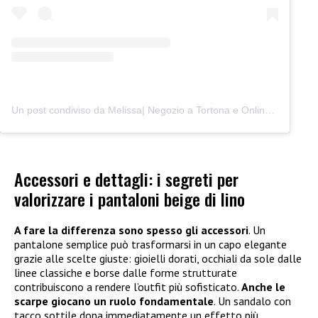
Un post condiviso da Melissa| Negozio a Tortona e Online (@junocreativelab)
Accessori e dettagli: i segreti per
valorizzare i pantaloni beige di lino
A fare la differenza sono spesso gli accessori
. Un
pantalone semplice può trasformarsi in un capo elegante
grazie alle scelte giuste: gioielli dorati, occhiali da sole dalle
linee classiche e borse dalle forme strutturate
contribuiscono a rendere l’outfit più sofisticato.
Anche le
scarpe giocano un ruolo fondamentale
. Un sandalo con
tacco sottile dona immediatamente un effetto più