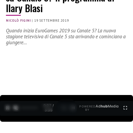
Ilary Blasi
NICOLÒ FIGINI
|
19 SETTEMBRE 2019
Quando inizia EuroGames 2019 su Canale 5? La nuova
stagione televisiva di Canale 5 sta arrivando e cominciano a
giungere…
0:28 /
Ad
hub
Media
POWERED
1
/
2
3:35
BY