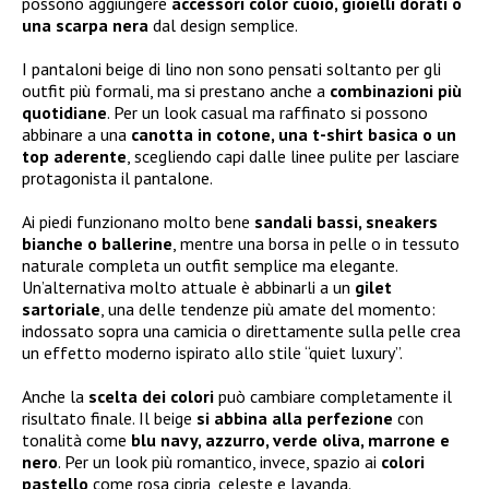
possono aggiungere
accessori color cuoio, gioielli dorati o
una scarpa nera
dal design semplice.
I pantaloni beige di lino non sono pensati soltanto per gli
outfit più formali, ma si prestano anche a
combinazioni più
quotidiane
. Per un look casual ma raffinato si possono
abbinare a una
canotta in cotone, una t-shirt basica o un
top aderente
, scegliendo capi dalle linee pulite per lasciare
protagonista il pantalone.
Ai piedi funzionano molto bene
sandali bassi, sneakers
bianche o ballerine
, mentre una borsa in pelle o in tessuto
naturale completa un outfit semplice ma elegante.
Un’alternativa molto attuale è abbinarli a un
gilet
sartoriale
, una delle tendenze più amate del momento:
indossato sopra una camicia o direttamente sulla pelle crea
un effetto moderno ispirato allo stile “quiet luxury”.
Anche la
scelta dei colori
può cambiare completamente il
risultato finale. Il beige
si abbina alla perfezione
con
tonalità come
blu navy, azzurro, verde oliva, marrone e
nero
. Per un look più romantico, invece, spazio ai
colori
pastello
come rosa cipria, celeste e lavanda.