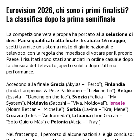
Eurovision 2026, chi sono i primi finalisti?
La classifica dopo la prima semifinale
La competizione vera e propria ha portato alla
selezione di
dieci Paesi qualificati alla finale
di
sabato 16 maggio
,
scelti tramite un sistema misto di giurie nazionali e
televoto, con la regola che impedisce di votare per il proprio
Paese. I risultati sono stati annunciati in ordine casuale dopo
la chiusura del televoto, aperto subito dopo l’ultima
performance.
Accedono alla finale
Grecia
(Akylas – “Ferto”),
Finlandia
(Linda Lampenius & Pete Parkkonen – “Liekinheitin”),
Belgio
(Essyla – “Dancing on the Ice”),
Svezia
(Felicia – “My
System”),
Moldavia
(Satoshi – “Viva, Moldova!”),
Israele
(Noam Bettan – “Michelle”),
Serbia
(Lavina – “Kraj Mene”),
Croazia
(Lelek – “Andromeda”),
Lituania
(Lion Ceccah –
“Sólo Quiero Más”) e
Polonia
(Alicja – “Pray”).
Nel frattempo, il percorso di alcune nazioni si è già concluso: