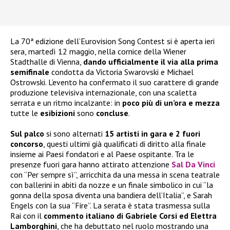
La 70ª edizione dell’Eurovision Song Contest si è aperta ieri
sera, martedì 12 maggio, nella cornice della Wiener
Stadthalle di Vienna,
dando ufficialmente il via alla prima
semifinale
condotta da Victoria Swarovski e Michael
Ostrowski. L’evento ha confermato il suo carattere di grande
produzione televisiva internazionale, con una scaletta
serrata e un ritmo incalzante: in
poco più di un’ora e mezza
tutte le
esibizioni
sono
concluse
.
Sul palco
si sono alternati
15 artisti in gara e 2 fuori
concorso
, questi ultimi già qualificati di diritto alla finale
insieme ai Paesi fondatori e al Paese ospitante. Tra le
presenze fuori gara hanno attirato attenzione
Sal Da Vinci
con “Per sempre sì”, arricchita da una messa in scena teatrale
con ballerini in abiti da nozze e un finale simbolico in cui “la
gonna della sposa diventa una bandiera dell’Italia”, e Sarah
Engels con la sua “Fire”. La serata è stata trasmessa sulla
Rai con il
commento italiano di Gabriele Corsi ed Elettra
Lamborghini
, che ha debuttato nel ruolo mostrando una