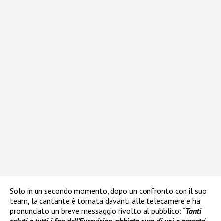
Solo in un secondo momento, dopo un confronto con il suo
team, la cantante è tornata davanti alle telecamere e ha
pronunciato un breve messaggio rivolto al pubblico: “
Tanti
saluti a tutti i fan dell’Eurovision, abbiate cura di voi e pregate
“.