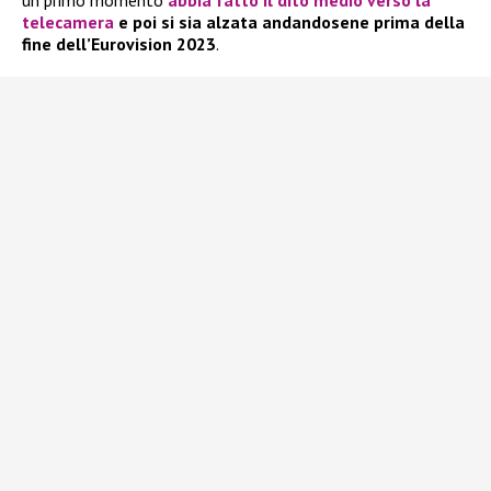
un primo momento
abbia fatto il dito medio verso la
telecamera
e poi si sia alzata andandosene prima della
fine dell’Eurovision 2023
.