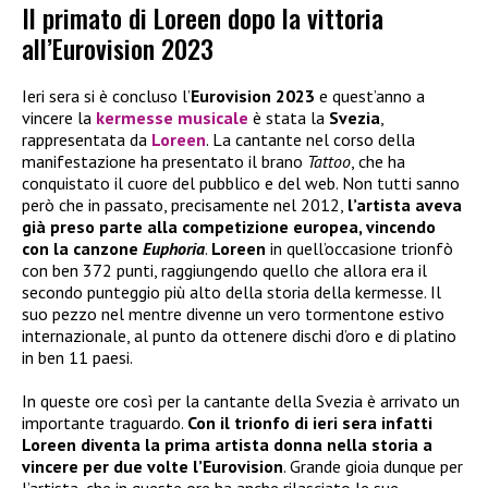
Il primato di Loreen dopo la vittoria
all’Eurovision 2023
Ieri sera si è concluso l’
Eurovision 2023
e quest’anno a
vincere la
kermesse musicale
è stata la
Svezia
,
rappresentata da
Loreen
. La cantante nel corso della
manifestazione ha presentato il brano
Tattoo
, che ha
conquistato il cuore del pubblico e del web. Non tutti sanno
però che in passato, precisamente nel 2012,
l’artista aveva
già preso parte alla competizione europea, vincendo
con la canzone
Euphoria
.
Loreen
in quell’occasione trionfò
con ben 372 punti, raggiungendo quello che allora era il
secondo punteggio più alto della storia della kermesse. Il
suo pezzo nel mentre divenne un vero tormentone estivo
internazionale, al punto da ottenere dischi d’oro e di platino
in ben 11 paesi.
In queste ore così per la cantante della Svezia è arrivato un
importante traguardo.
Con il trionfo di ieri sera infatti
Loreen diventa la prima artista donna nella storia a
vincere per due volte l’Eurovision
. Grande gioia dunque per