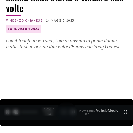
volte
VINCENZO CHIANESE
|
14 MAGGIO 2023
EUROVISION 2023
Con il trionfo di ieri sera, Loreen diventa la prima donna
nella storia a vincere due volte l’Eurovision Song Contest
0:31 /
Ad
hub
Media
POWERED
1
/
2
1:40
BY