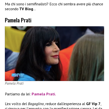
Ma chi sono i semifinalisti? Ecco chi sembra avere più chance
secondo
TV Blog
…
Pamela Prati
Pamela Prati
Partiamo da lei:
Pamela Prati.
L’ex volto del
Bagaglino
, reduce dall’esperienza al
GF Vip 7
,
ci riprova per l’appunto con la manifestazione canora. Lei da