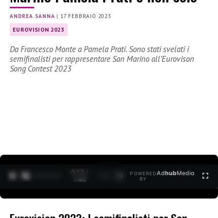
ANDREA SANNA
|
17 FEBBRAIO 2023
EUROVISION 2023
Da Francesco Monte a Pamela Prati. Sono stati svelati i
semifinalisti per rappresentare San Marino all’Eurovison
Song Contest 2023
0:12 /
Ad
hub
Media
POWERED
1
/
2
1:40
BY