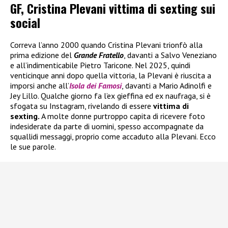
GF, Cristina Plevani vittima di sexting sui
social
Correva l’anno 2000 quando Cristina Plevani trionfò alla
prima edizione del
Grande Fratello
, davanti a Salvo Veneziano
e all’indimenticabile Pietro Taricone. Nel 2025, quindi
venticinque anni dopo quella vittoria, la Plevani è riuscita a
imporsi anche all’
Isola dei Famosi
, davanti a Mario Adinolfi e
Jey Lillo. Qualche giorno fa l’ex gieffina ed ex naufraga, si è
sfogata su Instagram, rivelando di essere
vittima di
sexting.
A molte donne purtroppo capita di ricevere foto
indesiderate da parte di uomini, spesso accompagnate da
squallidi messaggi, proprio come accaduto alla Plevani. Ecco
le sue parole.