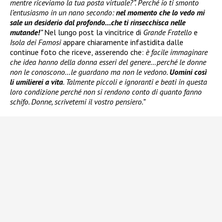
mentre riceviamo la tua posta virtuale?”. Perché io ti smonto
l’entusiasmo in un nano secondo:
nel momento che lo vedo mi
sale un desiderio dal profondo…che ti rinsecchisca nelle
mutande!
”
Nel lungo post la vincitrice di
Grande Fratello
e
Isola dei Famosi
appare chiaramente infastidita dalle
continue foto che riceve, asserendo che:
è facile immaginare
che idea hanno della donna esseri del genere…perché le donne
non le conoscono…le guardano ma non le vedono.
Uomini così
li umilierei a vita
. Talmente piccoli e ignoranti e beati in questa
loro condizione perché non si rendono conto di quanto fanno
schifo. Donne, scrivetemi il vostro pensiero.”