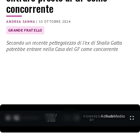
concorrente
ANDREA SANNA
|
15 OTTOBRE 2024
GRANDE FRATELLO
Secondo un recente pettegolezzo di l’ex di Shaila Gatta
potrebbe entrare nella Casa del GF come concorrente
0:29 /
Ad
hub
Media
POWERED
1
/
2
3:35
BY