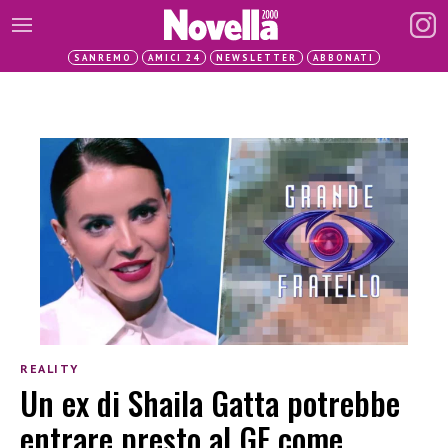
SANREMO
AMICI 24
NEWSLETTER
ABBONATI
REALITY
Un ex di Shaila Gatta potrebbe
entrare presto al GF come