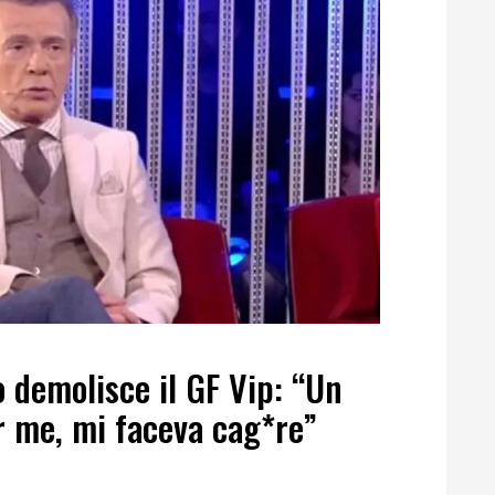
o demolisce il GF Vip: “Un
r me, mi faceva cag*re”