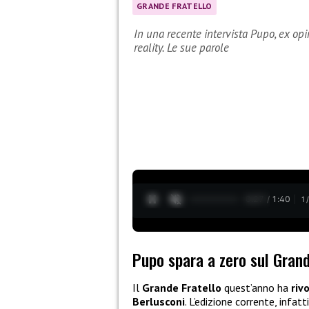
GRANDE FRATELLO
In una recente intervista Pupo, ex opin
reality. Le sue parole
0:28 / 1:40
1
Pupo spara a zero sul Grand
Il
Grande Fratello
quest’anno ha
riv
Berlusconi
. L’edizione corrente, infa