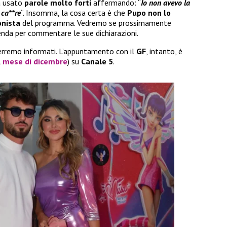
a usato
parole molto forti
affermando: “
Io non avevo la
 ca**re
“. Insomma, la cosa certa è che
Pupo non lo
onista
del programma. Vedremo se prossimamente
enda per commentare le sue dichiarazioni.
terremo informati. L’appuntamento con il
GF
, intanto, è
l
mese di dicembre
) su
Canale 5
.