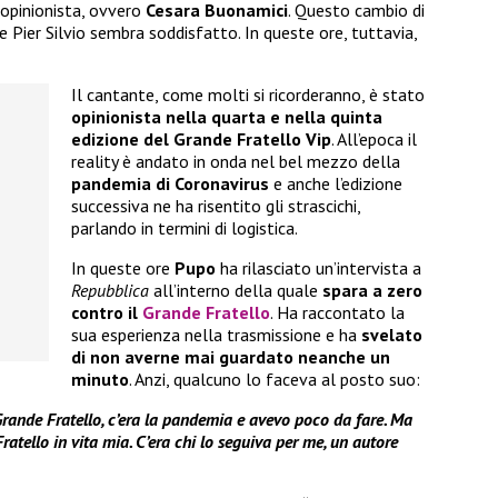
 opinionista, ovvero
Cesara Buonamici
. Questo cambio di
Pier Silvio sembra soddisfatto. In queste ore, tuttavia,
Il cantante, come molti si ricorderanno, è stato
opinionista nella quarta e nella quinta
edizione del Grande Fratello Vip
. All’epoca il
reality è andato in onda nel bel mezzo della
pandemia di Coronavirus
e anche l’edizione
successiva ne ha risentito gli strascichi,
parlando in termini di logistica.
In queste ore
Pupo
ha rilasciato un’intervista a
Repubblica
all’interno della quale
spara a zero
contro il
Grande Fratello
. Ha raccontato la
sua esperienza nella trasmissione e ha
svelato
di non averne mai guardato neanche un
minuto
. Anzi, qualcuno lo faceva al posto suo:
 Grande Fratello, c’era la pandemia e avevo poco da fare. Ma
atello in vita mia. C’era chi lo seguiva per me, un autore