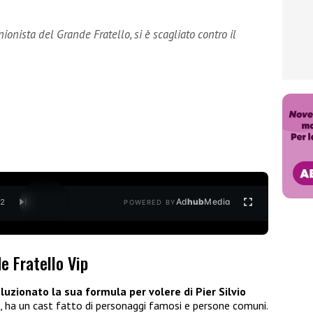
ionista del Grande Fratello, si è scagliato contro il
Ad
hub
Media
/
2
POWERED BY
e Fratello Vip
oluzionato la sua formula per volere di Pier
Silvio
tti, ha un cast fatto di personaggi famosi e persone comuni.