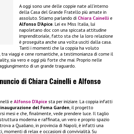
A oggi sono une delle coppie nate all’interno
della Casa del Grande Fratello più amate in
assoluto. Stiamo parlando di
Chiara Cainelli
e
Alfonso D’Apice
. Lei ex Miss Italia, lui
napoletano doc con una spiccata attitudine
imprenditoriale, fatto sta che la loro relazione
è proseguita anche una volta usciti dalla casa.
Tanti i momenti che la coppia ha voluto
i, tra viaggi e cene romantiche, a testimonianza di come il
ality, sia vero e oggi più forte che mai. Proprio nelle
raggiungimento di un grande traguardo.
nnuncio di Chiara Cainelli e Alfonso
inelli e
Alfonso D’Apice
sta per iniziare. La coppia infatti
’inaugurazione del Foma Garden
, il progetto
rsi mesi e che, finalmente, vede prendere luce. Il taglio
 struttura moderna e raffinata, un vero e proprio spazio
trova a Qualiano, in provincia di Napoli, è infatti una
, momenti di relax e occasioni di convivialità. Su