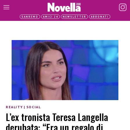
SANREMO
AMICI 24
NEWSLETTER
ABBONATI
REALITY
|
SOCIAL
L’ex tronista Teresa Langella
derubata: “Era un regalo di