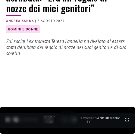
nozze dei miei genitori”
ANDREA SANNA
|
6 AGOSTO 2025
UOMINI E DONNE
Sui social l’ex tronista Teresa Langella ha rivelato di essere
stata derubata del regalo di nozze dei suoi genitori e di sua
sorella
0:30 /
Ad
hub
Media
POWERED
1
/
2
3:35
BY