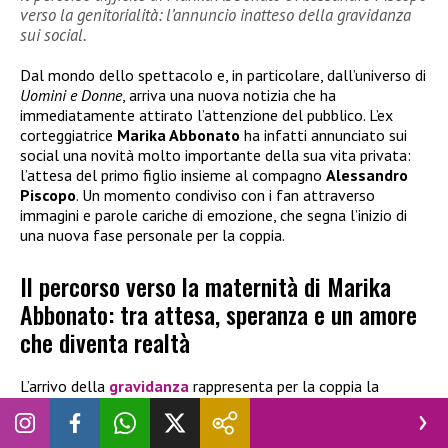
verso la genitorialità: l’annuncio inatteso della gravidanza
sui social.
Dal mondo dello spettacolo e, in particolare, dall’universo di
Uomini e Donne
, arriva una nuova notizia che ha
immediatamente attirato l’attenzione del pubblico. L’ex
corteggiatrice
Marika Abbonato
ha infatti annunciato sui
social una novità molto importante della sua vita privata:
l’attesa del primo figlio insieme al compagno
Alessandro
Piscopo
. Un momento condiviso con i fan attraverso
immagini e parole cariche di emozione, che segna l’inizio di
una nuova fase personale per la coppia.
Il percorso verso la maternità di Marika
Abbonato: tra attesa, speranza e un amore
che diventa realtà
L’arrivo della
gravidanza
rappresenta per la coppia la
realizzazione di un sogno coltivato nel tempo,
non privo
però di difficoltà e attese
. Attraverso alcune storie e post
pubblicati su Instagram, Marika ha voluto raccontare anche