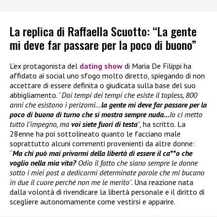
La replica di Raffaella Scuotto: “La gente
mi deve far passare per la poco di buono”
L’ex protagonista del
dating show
di Maria De Filippi ha
affidato ai social uno sfogo molto diretto, spiegando di non
accettare di essere definita o giudicata sulla base del suo
abbigliamento. “
Dai tempi dei tempi che esiste il topless, 800
anni che esistono i perizomi…
la gente mi deve far passare per la
poco di buono di turno che si mostra sempre nuda…
Io ci metto
tutto l’impegno, ma
voi siete fuori di testa
”, ha scritto. La
28enne ha poi sottolineato quanto le facciano male
soprattutto alcuni commenti provenienti da altre donne:
“
Ma chi può mai privarmi della libertà di essere il ca**o che
voglio nella mia vita?
Odio il fatto che siano sempre le donne
sotto i miei post a dedicarmi determinate parole che mi bucano
in due il cuore perché non me le merito
”. Una reazione nata
dalla volontà di rivendicare la libertà personale e il diritto di
scegliere autonomamente come vestirsi e apparire.