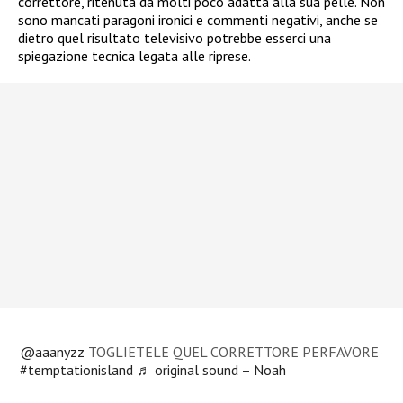
correttore, ritenuta da molti poco adatta alla sua pelle. Non
sono mancati paragoni ironici e commenti negativi, anche se
dietro quel risultato televisivo potrebbe esserci una
spiegazione tecnica legata alle riprese.
@aaanyzz
TOGLIETELE QUEL CORRETTORE PERFAVORE
#temptationisland
♬ original sound – Noah