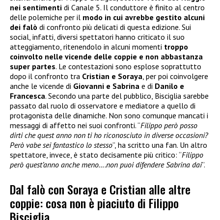
nei sentimenti
di Canale 5. Il conduttore è finito al centro
delle polemiche per il
modo in cui avrebbe gestito alcuni
dei falò
di confronto più delicati di questa edizione. Sui
social, infatti, diversi spettatori hanno criticato il suo
atteggiamento, ritenendolo in alcuni momenti
troppo
coinvolto nelle vicende delle coppie e non abbastanza
super partes
. Le contestazioni sono esplose soprattutto
dopo il confronto tra
Cristian e Soraya
, per poi coinvolgere
anche le vicende di
Giovanni e Sabrina
e di
Danilo e
Francesca
. Secondo una parte del pubblico, Bisciglia sarebbe
passato dal ruolo di osservatore e mediatore a quello di
protagonista delle dinamiche. Non sono comunque mancati i
messaggi di affetto nei suoi confronti. “
Filippo però posso
dirti che quest anno non ti ho riconosciuto in diverse occasioni?
Però vabe sei fantastico lo stesso
”, ha scritto una fan. Un altro
spettatore, invece, è stato decisamente più critico: “
Filippo
però quest’anno anche meno….non puoi difendere Sabrina dai
”.
Dal falò con Soraya e Cristian alle altre
coppie: cosa non è piaciuto di Filippo
Bisciglia