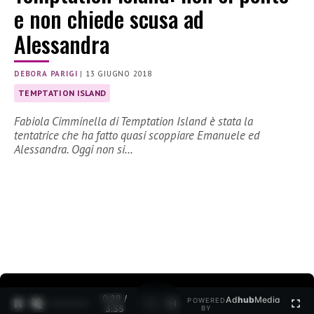
e non chiede scusa ad
Alessandra
DEBORA PARIGI
|
13 GIUGNO 2018
TEMPTATION ISLAND
Fabiola Cimminella di Temptation Island è stata la
tentatrice che ha fatto quasi scoppiare Emanuele ed
Alessandra. Oggi non si…
0:30 /
Ad
hub
Media
POWERED
1
/
2
3:35
BY