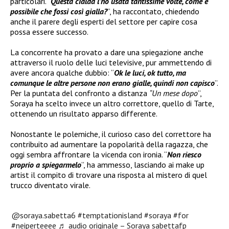
particolari. “
Questa cialda l’ho usata tantissime volte, come è
possibile che fossi così gialla?
”, ha raccontato, chiedendo
anche il parere degli esperti del settore per capire cosa
possa essere successo.
La concorrente ha provato a dare una spiegazione anche
attraverso il ruolo delle luci televisive, pur ammettendo di
avere ancora qualche dubbio: “
Ok le luci, ok tutto, ma
comunque le altre persone non erano gialle, quindi non capisco
”.
Per la puntata del confronto a distanza
“Un mese dopo
”,
Soraya ha scelto invece un altro correttore, quello di Tarte,
ottenendo un risultato apparso differente.
Nonostante le polemiche, il curioso caso del correttore ha
contribuito ad aumentare la popolarità della ragazza, che
oggi sembra affrontare la vicenda con ironia. “
Non riesco
proprio a spiegarmelo
”, ha ammesso, lasciando ai make up
artist il compito di trovare una risposta al mistero di quel
trucco diventato virale.
@soraya.sabetta6
#temptationisland
#soraya
#for
#neiperteeee
♬ audio originale – Soraya sabettafp