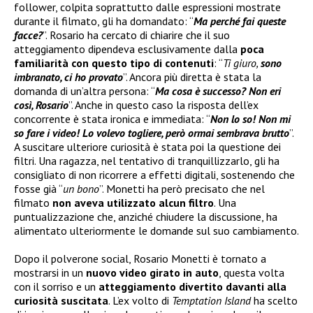
follower, colpita soprattutto dalle espressioni mostrate
durante il filmato, gli ha domandato: “
Ma perché fai queste
facce?
”. Rosario ha cercato di chiarire che il suo
atteggiamento dipendeva esclusivamente dalla
poca
familiarità con questo tipo di contenuti
: “
Ti giuro,
sono
imbranato, ci ho provato
”. Ancora più diretta è stata la
domanda di un’altra persona: “
Ma cosa è successo? Non eri
così, Rosario
”. Anche in questo caso la risposta dell’ex
concorrente è stata ironica e immediata: “
Non lo so! Non mi
so fare i video! Lo volevo togliere, però ormai sembrava brutto
”.
A suscitare ulteriore curiosità è stata poi la questione dei
filtri. Una ragazza, nel tentativo di tranquillizzarlo, gli ha
consigliato di non ricorrere a effetti digitali, sostenendo che
fosse già “
un bono
”. Monetti ha però precisato che nel
filmato
non aveva utilizzato alcun filtro
. Una
puntualizzazione che, anziché chiudere la discussione, ha
alimentato ulteriormente le domande sul suo cambiamento.
Dopo il polverone social, Rosario Monetti è tornato a
mostrarsi in un
nuovo video girato in auto
, questa volta
con il sorriso e un
atteggiamento divertito davanti alla
curiosità suscitata
. L’ex volto di
Temptation Island
ha scelto