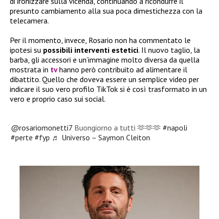
di ironizzare sulla vicenda, continuando a ricondurre il
presunto cambiamento alla sua poca dimestichezza con la
telecamera.
Per il momento, invece, Rosario non ha commentato le
ipotesi su
possibili interventi estetici
. Il nuovo taglio, la
barba, gli accessori e un’immagine molto diversa da quella
mostrata in
tv
hanno però contribuito ad alimentare il
dibattito. Quello che doveva essere un semplice video per
indicare il suo vero profilo TikTok si è così trasformato in un
vero e proprio caso sui social.
@rosariomonetti7
Buongiorno a tutti 🫶🫶🫶
#napoli
#perte
#fyp
♬ Universo – Saymon Cleiton