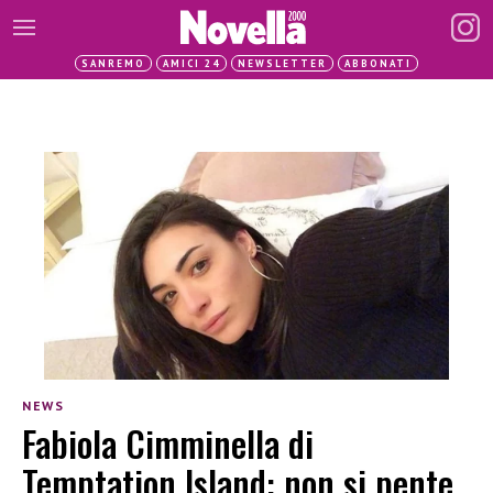
SANREMO
AMICI 24
NEWSLETTER
ABBONATI
NEWS
Fabiola Cimminella di
Temptation Island: non si pente