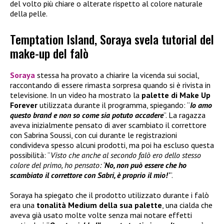
del volto più chiare o alterate rispetto al colore naturale
della pelle.
Temptation Island, Soraya svela tutorial del
make-up del falò
Soraya
stessa ha provato a chiarire la vicenda sui social,
raccontando di essere rimasta sorpresa quando si è rivista in
televisione. In un video ha mostrato la
palette di
Make Up
Forever
utilizzata durante il programma, spiegando: “
Io amo
questo brand e non so come sia potuto accadere
”. La ragazza
aveva inizialmente pensato di aver scambiato il correttore
con Sabrina Soussi, con cui durante le registrazioni
condivideva spesso alcuni prodotti, ma poi ha escluso questa
possibilità: “
Visto che anche al secondo falò ero dello stesso
colore del primo, ho pensato: ‘
No, non può essere che ho
scambiato il correttore con Sabri, è proprio il mio!
’
”.
Soraya ha spiegato che il prodotto utilizzato durante i falò
era una
tonalità Medium della sua palette
, una cialda che
aveva già usato molte volte senza mai notare effetti