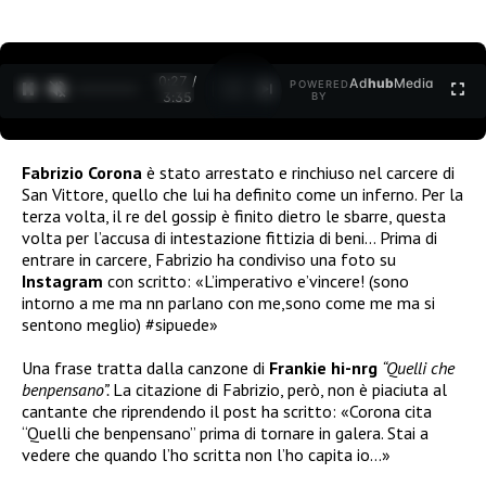
0:28 /
Ad
hub
Media
POWERED
1
/
2
3:35
BY
Fabrizio Corona
è stato arrestato e rinchiuso nel carcere di
San Vittore, quello che lui ha definito come un inferno. Per la
terza volta, il re del gossip è finito dietro le sbarre, questa
volta per l’accusa di intestazione fittizia di beni… Prima di
entrare in carcere, Fabrizio ha condiviso una foto su
Instagram
con scritto: «
L’imperativo e’vincere! (sono
intorno a me ma nn parlano con me,sono come me ma si
sentono meglio)
#sipuede»
Una frase tratta dalla canzone di
Frankie hi-nrg
“Quelli che
benpensano”.
La citazione di Fabrizio, però, non è piaciuta al
cantante che riprendendo il post ha scritto: «
Corona cita
“Quelli che benpensano” prima di tornare in galera.
Stai a
vedere che quando l’ho scritta non l’ho capita io…»