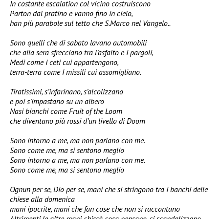
In costante escalation col vicino costruiscono
Parton dal pratino e vanno fino in cielo,
han più parabole sul tetto che S.Marco nel Vangelo..
Sono quelli che di sabato lavano automobili
che alla sera sfrecciano tra l’asfalto e I pargoli,
Medi come I ceti cui appartengono,
terra-terra come I missili cui assomigliano.
Tiratissimi, s’infarinano, s’alcolizzano
e poi s’impastano su un albero
Nasi bianchi come Fruit of the Loom
che diventano più rossi d’un livello di Doom
Sono intorno a me, ma non parlano con me.
Sono come me, ma si sentono meglio
Sono intorno a me, ma non parlano con me.
Sono come me, ma si sentono meglio
Ognun per se, Dio per se, mani che si stringono tra I banchi delle
chiese alla domenica
mani ipocrite, mani che fan cose che non si raccontano
Altrimenti le altre mani chissà cosa pensano, si scandalizzano