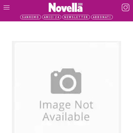
SANREMO
AMICI 24
NEWSLETTER
ABBONATI