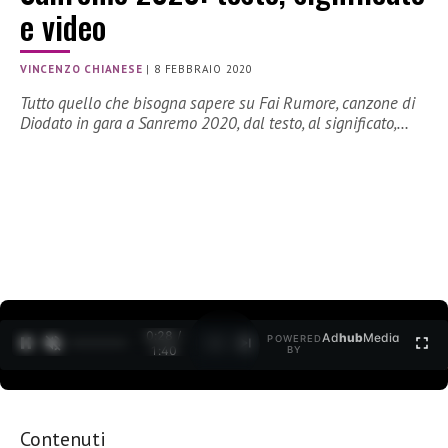
e video
VINCENZO CHIANESE
|
8 FEBBRAIO 2020
Tutto quello che bisogna sapere su Fai Rumore, canzone di
Diodato in gara a Sanremo 2020, dal testo, al significato,…
0:29 /
Ad
hub
Media
POWERED
1
/
2
1:40
BY
Contenuti