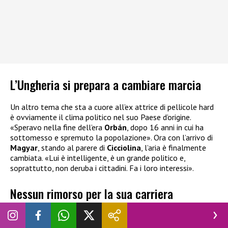
L’Ungheria si prepara a cambiare marcia
Un altro tema che sta a cuore all’ex attrice di pellicole hard
è ovviamente il clima politico nel suo Paese d’origine.
«Speravo nella fine dell’era
Orbán
, dopo 16 anni in cui ha
sottomesso e spremuto la popolazione». Ora con l’arrivo di
Magyar
, stando al parere di
Cicciolina
, l’aria è finalmente
cambiata. «Lui è intelligente, è un grande politico e,
soprattutto, non deruba i cittadini. Fa i loro interessi».
Nessun rimorso per la sua carriera
«Se mi pento dei film hard? Mai. Di nulla. Abbraccio il mio
passato. Tutto. Interamente», ha raccontato
Cicciolina
con