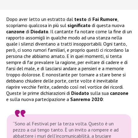
Dopo aver letto un estratto dal
testo
di
Fai Rumore
,
scopriamo qualcosa in più sul
significato
di questa nuova
canzone
di
Diodato
. Il cantante fa notare come la fine di un
rapporto assomigli in qualche modo ad una stanza nella
quale i silenzi diventano a tratti insopportabili. Ogni tanto,
però, ci sono rumori familiari, e proprio questi ci ricordano la
persona che abbiamo amato. E in quei momenti, si tenta
sempre di far prevalere la ragione, per evitare di cadere e di
farsi del male, e di lasciarsi andare a pensieri e a memorie
troppo dolorose. E nonostante per tornare a stare bene si
debbano chiudere delle porte, certe volte è inevitabile
riaprire vecchie ferite, cadendo così nel vortice dei ricordi.
Queste le prime dichiarazioni di
Diodato
sulla sua
canzone
e sulla nuova partecipazione a
Sanremo 2020
:
“Sono al Festival per la terza volta. Questo è un
pezzo a cui tengo tanto. È un invito a rompere e ad
abbattere i muri dell’incomunicabilità, a bruciare