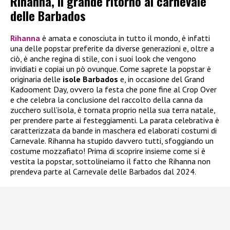
Rihanna, il grande ritorno al carnevale
delle Barbados
Rihanna
è amata e conosciuta in tutto il mondo, è infatti
una delle popstar preferite da diverse generazioni e, oltre a
ciò, è anche regina di stile, con i suoi look che vengono
invidiati e copiai un pò ovunque. Come saprete la popstar è
originaria delle
isole Barbados
e, in occasione del Grand
Kadooment Day, ovvero la festa che pone fine al Crop Over
e che celebra la conclusione del raccolto della canna da
zucchero sull’isola, è tornata proprio nella sua terra natale,
per prendere parte ai festeggiamenti. La parata celebrativa è
caratterizzata da bande in maschera ed elaborati costumi di
Carnevale. Rihanna ha stupido davvero tutti, sfoggiando un
costume mozzafiato! Prima di scoprire insieme come si è
vestita la popstar, sottolineiamo il fatto che Rihanna non
prendeva parte al Carnevale delle Barbados dal 2024.