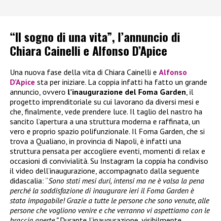
“Il sogno di una vita”, l’annuncio di
Chiara Cainelli e Alfonso D’Apice
Una nuova fase della vita di Chiara Cainelli e
Alfonso
D’Apice
sta per iniziare. La coppia infatti ha fatto un grande
annuncio, ovvero
l’inaugurazione del Foma Garden
, il
progetto imprenditoriale su cui lavorano da diversi mesi e
che, finalmente, vede prendere luce. Il taglio del nastro ha
sancito l’apertura a una struttura moderna e raffinata, un
vero e proprio spazio polifunzionale. Il Foma Garden, che si
trova a Qualiano, in provincia di Napoli, è infatti una
struttura pensata per accogliere eventi, momenti di relax e
occasioni di convivialità. Su Instagram la coppia ha condiviso
il video dell’inaugurazione, accompagnato dalla seguente
didascalia: “
Sono stati mesi duri, intensi ma ne è valsa la pena
perché la soddisfazione di inaugurare ieri il Foma Garden è
stata impagabile! Grazie a tutte le persone che sono venute, alle
persone che vogliono venire e che verranno vi aspettiamo con le
braccia aperte.”
Durante l’inaugurazione, visibilmente