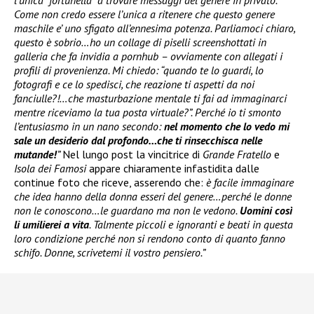
l’unica “fortunella” a trovare messaggi del genere in privato.
Come non credo essere l’unica a ritenere che questo genere
maschile e’ uno sfigato all’ennesima potenza. Parliamoci chiaro,
questo è sobrio…ho un collage di piselli screenshottati in
galleria che fa invidia a pornhub – ovviamente con allegati i
profili di provenienza. Mi chiedo: “quando te lo guardi, lo
fotografi e ce lo spedisci, che reazione ti aspetti da noi
fanciulle?!…che masturbazione mentale ti fai ad immaginarci
mentre riceviamo la tua posta virtuale?”. Perché io ti smonto
l’entusiasmo in un nano secondo:
nel momento che lo vedo mi
sale un desiderio dal profondo…che ti rinsecchisca nelle
mutande!
”
Nel lungo post la vincitrice di
Grande Fratello
e
Isola dei Famosi
appare chiaramente infastidita dalle
continue foto che riceve, asserendo che:
è facile immaginare
che idea hanno della donna esseri del genere…perché le donne
non le conoscono…le guardano ma non le vedono.
Uomini così
li umilierei a vita
. Talmente piccoli e ignoranti e beati in questa
loro condizione perché non si rendono conto di quanto fanno
schifo. Donne, scrivetemi il vostro pensiero.”