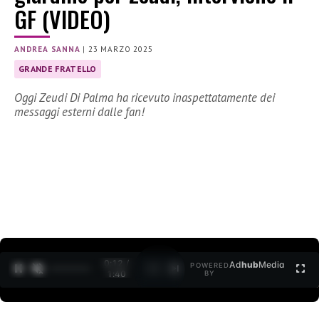
GF (VIDEO)
ANDREA SANNA
|
23 MARZO 2025
GRANDE FRATELLO
Oggi Zeudi Di Palma ha ricevuto inaspettatamente dei
messaggi esterni dalle fan!
0:13 /
Ad
hub
Media
POWERED
1
/
2
1:40
BY