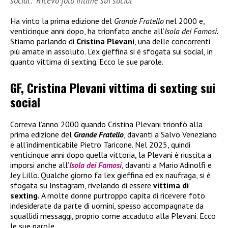
social: “Ricevo foto intime sui social”
Ha vinto la prima edizione del
Grande Fratello
nel 2000 e,
venticinque anni dopo, ha trionfato anche all’
Isola dei Famosi
.
Stiamo parlando di
Cristina Plevani
, una delle concorrenti
più amate in assoluto. L’ex gieffina si è sfogata sui social, in
quanto vittima di sexting. Ecco le sue parole.
GF, Cristina Plevani vittima di sexting sui
social
Correva l’anno 2000 quando Cristina Plevani trionfò alla
prima edizione del
Grande Fratello
, davanti a Salvo Veneziano
e all’indimenticabile Pietro Taricone. Nel 2025, quindi
venticinque anni dopo quella vittoria, la Plevani è riuscita a
imporsi anche all’
Isola dei Famosi
, davanti a Mario Adinolfi e
Jey Lillo. Qualche giorno fa l’ex gieffina ed ex naufraga, si è
sfogata su Instagram, rivelando di essere
vittima di
sexting.
A molte donne purtroppo capita di ricevere foto
indesiderate da parte di uomini, spesso accompagnate da
squallidi messaggi, proprio come accaduto alla Plevani. Ecco
le sue parole.