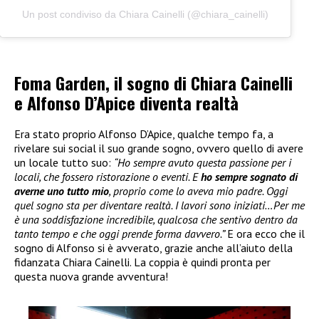
Un post condiviso da Chiara Cainelli (@chiara_cainelli)
Foma Garden, il sogno di Chiara Cainelli
e Alfonso D’Apice diventa realtà
Era stato proprio Alfonso D’Apice, qualche tempo fa, a
rivelare sui social il suo grande sogno, ovvero quello di avere
un locale tutto suo:
“Ho sempre avuto questa passione per i
locali, che fossero ristorazione o eventi. E
ho sempre sognato di
averne uno tutto mio
, proprio come lo aveva mio padre. Oggi
quel sogno sta per diventare realtà. I lavori sono iniziati…Per me
è una soddisfazione incredibile, qualcosa che sentivo dentro da
tanto tempo e che oggi prende forma davvero.”
E ora ecco che il
sogno di Alfonso si è avverato, grazie anche all’aiuto della
fidanzata Chiara Cainelli. La coppia è quindi pronta per
questa nuova grande avventura!