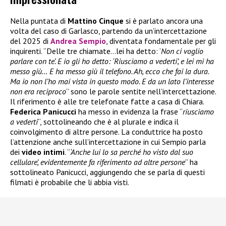
Nella puntata di
Mattino Cinque
si è parlato ancora una
volta del caso di Garlasco, partendo da un’intercettazione
del 2025 di
Andrea Sempio
, diventata fondamentale per gli
inquirenti. “Delle tre chiamate…lei ha detto: ‘
Non ci voglio
parlare con te’. E io gli ho detto:
‘Riusciamo a vederti’, e lei mi ha
messo giù… E ha messo giù il telefono. Ah, ecco che fai la dura.
Ma io non l’ho mai vista in questo modo. E da un lato l’interesse
non era reciproco
” sono le parole sentite nell’intercettazione.
Il riferimento è alle tre telefonate fatte a casa di Chiara.
Federica Panicucci
ha messo in evidenza la frase “
riusciamo
a vederti
“, sottolineando che è al plurale e indica il
coinvolgimento di altre persone. La conduttrice ha posto
l’attenzione anche sull’intercettazione in cui Sempio parla
dei
video intimi
. “
‘Anche lui lo sa perché ho visto dal suo
cellulare’, evidentemente fa riferimento ad altre persone
” ha
sottolineato Panicucci, aggiungendo che se parla di questi
filmati è probabile che li abbia visti.