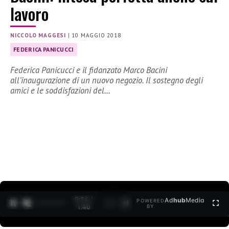
lavoro
NICCOLO MAGGESI
|
10 MAGGIO 2018
FEDERICA PANICUCCI
Federica Panicucci e il fidanzato Marco Bacini
all’inaugurazione di un nuovo negozio. Il sostegno degli
amici e le soddisfazioni del…
0:15 /
Ad
hub
Media
POWERED
1
/
2
1:40
BY