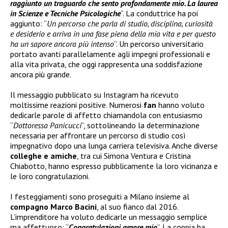
raggiunto un traguardo che sento profondamente mio. La laurea
in Scienze e Tecniche Psicologiche
”. La conduttrice ha poi
aggiunto: “
Un percorso che parla di studio, disciplina, curiosità
e desiderio e arriva in una fase piena della mia vita e per questo
ha un sapore ancora più intenso
”. Un percorso universitario
portato avanti parallelamente agli impegni professionali e
alla vita privata, che oggi rappresenta una soddisfazione
ancora più grande.
Il messaggio pubblicato su Instagram ha ricevuto
moltissime reazioni positive. Numerosi
fan
hanno voluto
dedicarle parole di affetto chiamandola con entusiasmo
“
Dottoressa Panicucci
”, sottolineando la determinazione
necessaria per affrontare un percorso di studio così
impegnativo dopo una lunga carriera televisiva. Anche diverse
colleghe e amiche
, tra cui Simona Ventura e Cristina
Chiabotto, hanno espresso pubblicamente la loro vicinanza e
le loro congratulazioni.
I festeggiamenti sono proseguiti a Milano insieme al
compagno Marco Bacini
, al suo fianco dal 2016.
L’imprenditore ha voluto dedicarle un messaggio semplice
ma affettuoso: “
Congratulazioni amore mio
”. La coppia ha