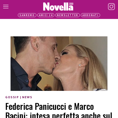
SANREMO
AMICI 24
NEWSLETTER
ABBONATI
GOSSIP
|
NEWS
Federica Panicucci e Marco
Bacini: intesa perfetta anche sul