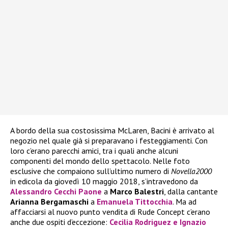
A bordo della sua costosissima McLaren, Bacini è arrivato al
negozio nel quale già si preparavano i festeggiamenti. Con
loro c’erano parecchi amici, tra i quali anche alcuni
componenti del mondo dello spettacolo. Nelle foto
esclusive che compaiono sull’ultimo numero di
Novella2000
in edicola da giovedì 10 maggio 2018, s’intravedono da
Alessandro Cecchi Paone
a
Marco Balestri
, dalla cantante
Arianna Bergamaschi
a
Emanuela Tittocchia
. Ma ad
affacciarsi al nuovo punto vendita di Rude Concept c’erano
anche due ospiti d’eccezione:
Cecilia Rodriguez
e
Ignazio