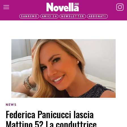
SANREMO
AMICI 24
NEWSLETTER
ABBONATI
NEWS
Federica Panicucci lascia
Mattino 5? La conduttrice