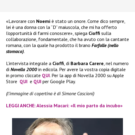
«Lavorare con
Noemi
è stato un onore. Come dico sempre,
lei è una donna con la “D” maiuscola, che mi ha offerto
l’opportunità di farmi conoscere», spiega
Cioffi
sulla
collaborazione, fondamentale, che ha avuto con la cantante
romana, con la quale ha prodotto il brano
Farfalle (nello
stomaco)
.
L’intervista integrale a
Cioffi
, di
Barbara Carere
, nel numero
di
Novella 2000
in edicola. Per avere la vostra copia digitale
in promo cliccate
QUI
. Per la app di Novella 2000 su Apple
Store
QUI
e
QUI
per Google Play.
(l’immagine di copertina è di Simone Cascioni)
LEGGI ANCHE: Alessia Macari: «Il mio parto da incubo»