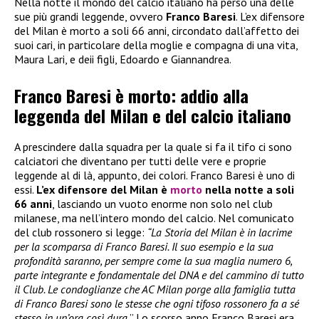
Nella notte il mondo del calcio italiano ha perso una delle
sue più grandi leggende, ovvero
Franco Baresi
. L’ex difensore
del Milan è morto a soli 66 anni, circondato dall’affetto dei
suoi cari, in particolare della moglie e compagna di una vita,
Maura Lari, e deii figli, Edoardo e Giannandrea.
Franco Baresi è morto: addio alla
leggenda del Milan e del calcio italiano
A prescindere dalla squadra per la quale si fa il tifo ci sono
calciatori che diventano per tutti delle vere e proprie
leggende al di là, appunto, dei colori. Franco Baresi è uno di
essi.
L’ex difensore del Milan è
morto
nella notte a soli
66 anni
, lasciando un vuoto enorme non solo nel club
milanese, ma nell’intero mondo del calcio. Nel comunicato
del club rossonero si legge:
“La Storia del Milan è in lacrime
per la scomparsa di Franco Baresi. Il suo esempio e la sua
profondità saranno, per sempre come la sua maglia numero 6,
parte integrante e fondamentale del DNA e del cammino di tutto
il Club. Le condoglianze che AC Milan porge alla famiglia tutta
di Franco Baresi sono le stesse che ogni tifoso rossonero fa a sé
stesso in un’ora così dura.
” Lo scorso anno Franco Baresi era