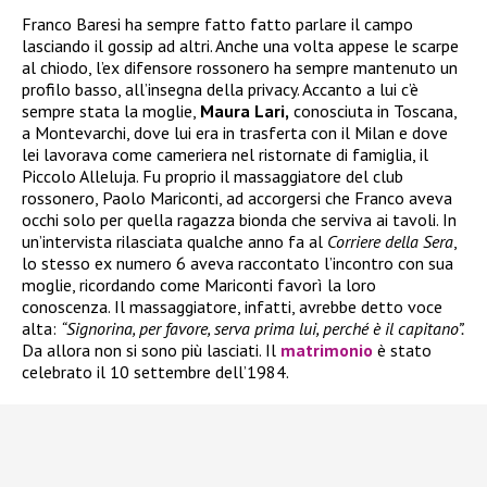
Franco Baresi ha sempre fatto fatto parlare il campo
lasciando il gossip ad altri. Anche una volta appese le scarpe
al chiodo, l’ex difensore rossonero ha sempre mantenuto un
profilo basso, all’insegna della privacy. Accanto a lui c’è
sempre stata la moglie,
Maura Lari,
conosciuta in Toscana,
a Montevarchi, dove lui era in trasferta con il Milan e dove
lei lavorava come cameriera nel ristornate di famiglia, il
Piccolo Alleluja. Fu proprio il massaggiatore del club
rossonero, Paolo Mariconti, ad accorgersi che Franco aveva
occhi solo per quella ragazza bionda che serviva ai tavoli. In
un’intervista rilasciata qualche anno fa al
Corriere della Sera
,
lo stesso ex numero 6 aveva raccontato l’incontro con sua
moglie, ricordando come Mariconti favorì la loro
conoscenza. Il massaggiatore, infatti, avrebbe detto voce
alta:
“Signorina, per favore, serva prima lui, perché è il capitano”.
Da allora non si sono più lasciati. Il
matrimonio
è stato
celebrato il 10 settembre dell’1984.