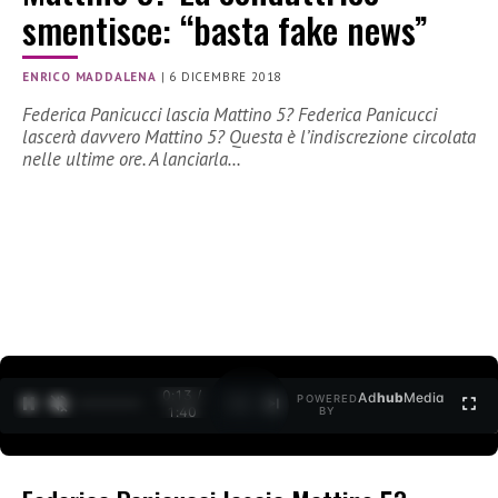
smentisce: “basta fake news”
ENRICO MADDALENA
|
6 DICEMBRE 2018
Federica Panicucci lascia Mattino 5? Federica Panicucci
lascerà davvero Mattino 5? Questa è l’indiscrezione circolata
nelle ultime ore. A lanciarla…
0:14 /
Ad
hub
Media
POWERED
1
/
2
1:40
BY