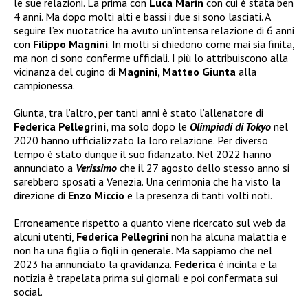
le sue relazioni. La prima con
Luca Marin
con cui è stata ben
4 anni. Ma dopo molti alti e bassi i due si sono lasciati. A
seguire l’ex nuotatrice ha avuto un’intensa relazione di 6 anni
con
Filippo Magnini
. In molti si chiedono come mai sia finita,
ma non ci sono conferme ufficiali. I più lo attribuiscono alla
vicinanza del cugino di
Magnini, Matteo Giunta
alla
campionessa.
Giunta, tra l’altro, per tanti anni è stato l’allenatore di
Federica Pellegrini,
ma solo dopo le
Olimpiadi di Tokyo
nel
2020 hanno ufficializzato la loro relazione. Per diverso
tempo è stato dunque il suo fidanzato. Nel 2022 hanno
annunciato a
Verissimo
che il 27 agosto dello stesso anno si
sarebbero sposati a Venezia. Una cerimonia che ha visto la
direzione di
Enzo Miccio
e la presenza di tanti volti noti.
Erroneamente rispetto a quanto viene ricercato sul web da
alcuni utenti,
Federica Pellegrini
non ha alcuna malattia e
non ha una figlia o figli in generale. Ma sappiamo che nel
2023 ha annunciato la gravidanza.
Federica
è incinta e la
notizia è trapelata prima sui giornali e poi confermata sui
social.