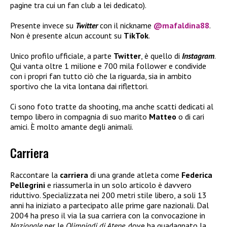
pagine tra cui un fan club a lei dedicato).
Presente invece su
Twitter
con il nickname
@mafaldina88
.
Non è presente alcun account su
TikTok
.
Unico profilo ufficiale, a parte
Twitter
, è quello di
Instagram
.
Qui vanta oltre 1 milione e 700 mila follower e condivide
con i propri fan tutto ciò che la riguarda, sia in ambito
sportivo che la vita lontana dai riflettori.
Ci sono foto tratte da shooting, ma anche scatti dedicati al
tempo libero in compagnia di suo marito
Matteo
o di cari
amici. È molto amante degli animali.
Carriera
Raccontare la
carriera
di una grande atleta come
Federica
Pellegrini
e riassumerla in un solo articolo è davvero
riduttivo. Specializzata nei 200 metri stile libero, a soli 13
anni ha iniziato a partecipato alle prime gare nazionali. Dal
2004 ha preso il via la sua carriera con la convocazione in
Nazionale
per le
Olimpiadi di Atene,
dove ha guadagnato la