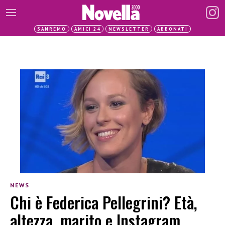
SANREMO
AMICI 24
NEWSLETTER
ABBONATI
NEWS
Chi è Federica Pellegrini? Età,
altezza, marito e Instagram