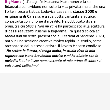
BigMama
(all’anagrafe Marianna Mammone) e la sua
fidanzata condividono non solo la vita privata, ma anche una
forte intesa artistica. Lodovica Lazzerini,
classe 2000 e
originaria di Carrara
, è a sua volta cantante e autrice,
conosciuta con il nome d’arte Ailo. Ha pubblicato diversi
brani, tra cui
Sfiga
e
Non mi va
, e ha partecipato alla scrittura
di pezzi realizzati insieme a BigMama. Tra questi spicca
La
rabbia non mi basta
, presentato al Festival di Sanremo 2024,
nato in una sessione creativa molto rapida. In studio, come
raccontato dalla stessa artista, il lavoro è stato condiviso:
“
Ho scritto io il testo, ci tengo molto, in studio c’era la mia
ragazza che è una bravissima autrice e mi ha aiutata con le
melodie.
Sentire il suo nome accanto al mio prima di salire sul
palco sarà bellissimo
“.