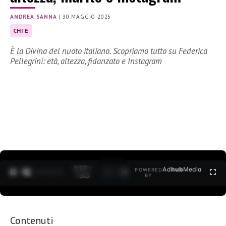
ANDREA SANNA
|
30 MAGGIO 2025
CHI È
È la Divina del nuoto italiano. Scopriamo tutto su Federica
Pellegrini: età, altezza, fidanzato e Instagram
0:30 /
Ad
hub
Media
POWERED
1
/
2
1:40
BY
Contenuti