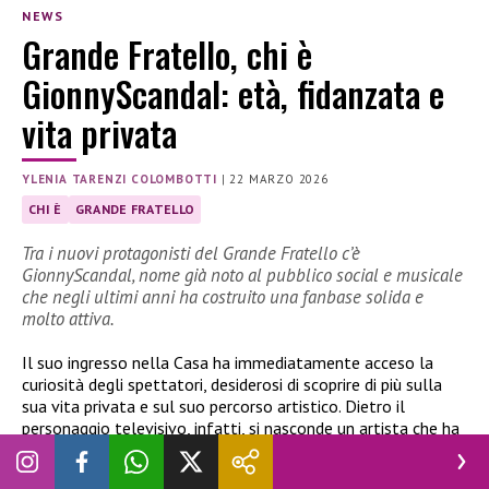
NEWS
Grande Fratello, chi è
GionnyScandal: età, fidanzata e
vita privata
YLENIA TARENZI COLOMBOTTI
|
22 MARZO 2026
CHI È
GRANDE FRATELLO
Tra i nuovi protagonisti del Grande Fratello c’è
GionnyScandal, nome già noto al pubblico social e musicale
che negli ultimi anni ha costruito una fanbase solida e
molto attiva.
Il suo ingresso nella Casa ha immediatamente acceso la
curiosità degli spettatori, desiderosi di scoprire di più sulla
sua vita privata e sul suo percorso artistico. Dietro il
personaggio televisivo, infatti, si nasconde un artista che ha
saputo muoversi tra musica, social e contenuti digitali,
costruendo un’identità ben riconoscibile.