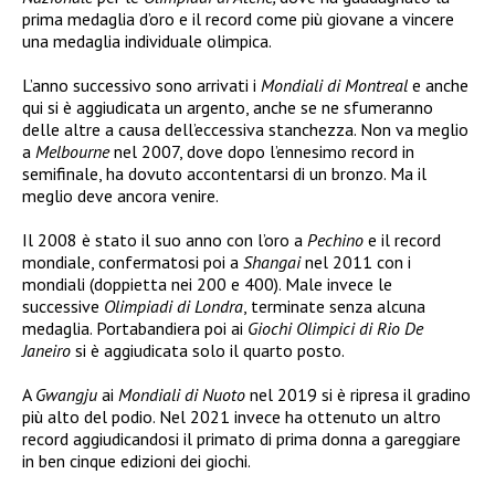
prima medaglia d’oro e il record come più giovane a vincere
una medaglia individuale olimpica.
L’anno successivo sono arrivati i
Mondiali di Montreal
e anche
qui si è aggiudicata un argento, anche se ne sfumeranno
delle altre a causa dell’eccessiva stanchezza. Non va meglio
a
Melbourne
nel 2007, dove dopo l’ennesimo record in
semifinale, ha dovuto accontentarsi di un bronzo. Ma il
meglio deve ancora venire.
Il 2008 è stato il suo anno con l’oro a
Pechino
e il record
mondiale, confermatosi poi a
Shangai
nel 2011 con i
mondiali (doppietta nei 200 e 400). Male invece le
successive
Olimpiadi di Londra
, terminate senza alcuna
medaglia. Portabandiera poi ai
Giochi Olimpici di Rio De
Janeiro
si è aggiudicata solo il quarto posto.
A
Gwangju
ai
Mondiali di Nuoto
nel 2019 si è ripresa il gradino
più alto del podio. Nel 2021 invece ha ottenuto un altro
record aggiudicandosi il primato di prima donna a gareggiare
in ben cinque edizioni dei giochi.