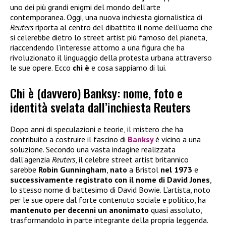
uno dei più grandi enigmi del mondo dell’arte
contemporanea. Oggi, una nuova inchiesta giornalistica di
Reuters
riporta al centro del dibattito il nome dell’uomo che
si celerebbe dietro lo street artist più famoso del pianeta,
riaccendendo l’interesse attorno a una figura che ha
rivoluzionato il linguaggio della protesta urbana attraverso
le sue opere. Ecco
chi è
e cosa sappiamo di lui.
Chi è (davvero) Banksy: nome, foto e
identità svelata dall’inchiesta Reuters
Dopo anni di speculazioni e teorie, il mistero che ha
contribuito a costruire il fascino di
Banksy
è vicino a una
soluzione. Secondo una vasta indagine realizzata
dall’agenzia
Reuters
, il celebre street artist britannico
sarebbe
Robin Gunningham
,
nato
a Bristol
nel 1973
e
successivamente registrato con il nome di David Jones
,
lo stesso nome di battesimo di David Bowie. L’artista, noto
per le sue opere dal forte contenuto sociale e politico, ha
mantenuto per decenni un anonimato
quasi assoluto,
trasformandolo in parte integrante della propria leggenda.