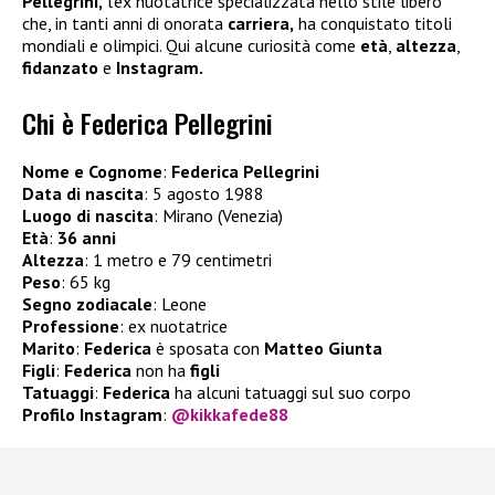
Pellegrini,
l’ex nuotatrice specializzata nello stile libero
che, in tanti anni di onorata
carriera,
ha conquistato titoli
mondiali e olimpici. Qui alcune curiosità come
età
,
altezza
,
fidanzato
e
Instagram.
Chi è Federica Pellegrini
Nome e Cognome
:
Federica Pellegrini
Data di nascita
: 5 agosto 1988
Luogo di nascita
: Mirano (Venezia)
Età
:
36 anni
Altezza
: 1 metro e 79 centimetri
Peso
: 65 kg
Segno zodiacale
: Leone
Professione
: ex nuotatrice
Marito
:
Federica
è sposata con
Matteo Giunta
Figli
:
Federica
non ha
figli
Tatuaggi
:
Federica
ha alcuni tatuaggi sul suo corpo
Profilo Instagram
:
@kikkafede88