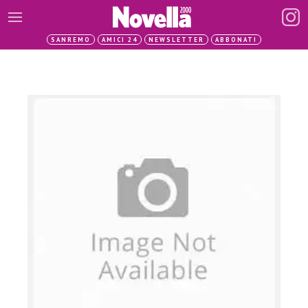
SANREMO
AMICI 24
NEWSLETTER
ABBONATI