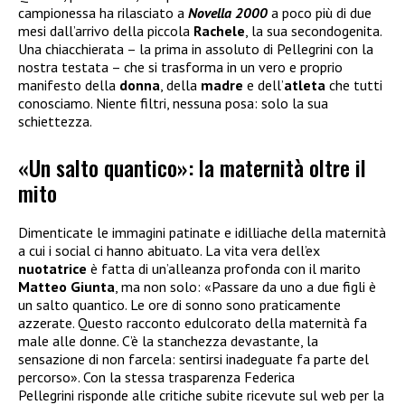
campionessa ha rilasciato a
Novella 2000
a poco più di due
mesi dall’arrivo della piccola
Rachele
, la sua secondogenita.
Una chiacchierata – la prima in assoluto di Pellegrini con la
nostra testata – che si trasforma in un vero e proprio
manifesto della
donna
, della
madre
e dell’
atleta
che tutti
conosciamo. Niente filtri, nessuna posa: solo la sua
schiettezza.
«Un salto quantico»: la maternità oltre il
mito
Dimenticate le immagini patinate e idilliache della maternità
a cui i social ci hanno abituato. La vita vera dell’ex
nuotatrice
è fatta di un’alleanza profonda con il marito
Matteo Giunta
, ma non solo: «Passare da uno a due figli è
un salto quantico. Le ore di sonno sono praticamente
azzerate. Questo racconto edulcorato della maternità fa
male alle donne. C’è la stanchezza devastante, la
sensazione di non farcela: sentirsi inadeguate fa parte del
percorso». Con la stessa trasparenza Federica
Pellegrini risponde alle critiche subite ricevute sul web per la