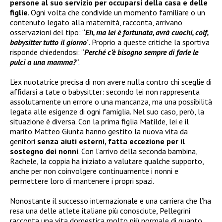
persone al suo servizio per occuparsi della casa e delle
figlie
. Ogni volta che condivide un momento familiare o un
contenuto legato alla maternità, racconta, arrivano
osservazioni del tipo: “
Eh, ma lei è fortunata, avrà cuochi, colf,
babysitter tutto il giorno
”. Proprio a queste critiche la sportiva
risponde chiedendosi: “
Perché c’è bisogno sempre di farle le
pulci a una mamma?
”.
L’ex nuotatrice precisa di non avere nulla contro chi sceglie di
affidarsi a tate o babysitter: secondo lei non rappresenta
assolutamente un errore o una mancanza, ma una possibilità
legata alle esigenze di ogni famiglia. Nel suo caso, però, la
situazione è diversa. Con la prima figlia Matilde, lei e il
marito Matteo Giunta hanno gestito la nuova vita da
genitori
senza aiuti esterni, fatta eccezione per il
sostegno dei nonni
. Con l’arrivo della seconda bambina,
Rachele, la coppia ha iniziato a valutare qualche supporto,
anche per non coinvolgere continuamente i nonni e
permettere loro di mantenere i propri spazi.
Nonostante il successo internazionale e una carriera che l’ha
resa una delle atlete italiane più conosciute, Pellegrini
racconta una vita domestica molto più normale di quanto