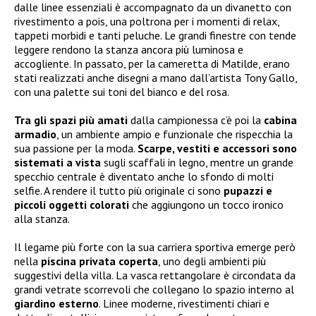
dalle linee essenziali è accompagnato da un divanetto con
rivestimento a pois, una poltrona per i momenti di relax,
tappeti morbidi e tanti peluche. Le grandi finestre con tende
leggere rendono la stanza ancora più luminosa e
accogliente. In passato, per la cameretta di Matilde, erano
stati realizzati anche disegni a mano dall’artista Tony Gallo,
con una palette sui toni del bianco e del rosa.
Tra gli spazi più amati
dalla campionessa c’è poi la
cabina
armadio
, un ambiente ampio e funzionale che rispecchia la
sua passione per la moda.
Scarpe, vestiti e accessori sono
sistemati a vista
sugli scaffali in legno, mentre un grande
specchio centrale è diventato anche lo sfondo di molti
selfie. A rendere il tutto più originale ci sono
pupazzi e
piccoli oggetti colorati
che aggiungono un tocco ironico
alla stanza.
Il legame più forte con la sua carriera sportiva emerge però
nella
piscina privata coperta
, uno degli ambienti più
suggestivi della villa. La vasca rettangolare è circondata da
grandi vetrate scorrevoli che collegano lo spazio interno al
giardino esterno
. Linee moderne, rivestimenti chiari e