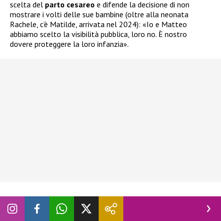
scelta del
parto cesareo
e difende la decisione di non
mostrare i volti delle sue bambine (oltre alla neonata
Rachele, c’è Matilde, arrivata nel 2024): «Io e Matteo
abbiamo scelto la visibilità pubblica, loro no. È nostro
dovere proteggere la loro infanzia».
L’affondo di Federica Pellegrini contro i
doppi standard: «Le donne determinate