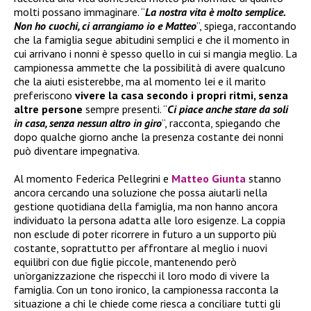
molti possano immaginare. “
La nostra vita è molto semplice.
Non ho cuochi, ci arrangiamo io e Matteo
”, spiega, raccontando
che la famiglia segue abitudini semplici e che il momento in
cui arrivano i nonni è spesso quello in cui si mangia meglio. La
campionessa ammette che la possibilità di avere qualcuno
che la aiuti esisterebbe, ma al momento lei e il marito
preferiscono
vivere la casa secondo i propri ritmi, senza
altre persone
sempre presenti. “
Ci piace anche stare da soli
in casa, senza nessun altro in giro
”, racconta, spiegando che
dopo qualche giorno anche la presenza costante dei nonni
può diventare impegnativa.
Al momento Federica Pellegrini e
Matteo Giunta
stanno
ancora cercando una soluzione che possa aiutarli nella
gestione quotidiana della famiglia, ma non hanno ancora
individuato la persona adatta alle loro esigenze. La coppia
non esclude di poter ricorrere in futuro a un supporto più
costante, soprattutto per affrontare al meglio i nuovi
equilibri con due figlie piccole, mantenendo però
un’organizzazione che rispecchi il loro modo di vivere la
famiglia. Con un tono ironico, la campionessa racconta la
situazione a chi le chiede come riesca a conciliare tutti gli