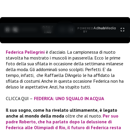
0:15 /
Ad
hub
Media
POWERED
1
/
2
1:40
BY
Federica Pellegrini
è d’acciaio. La campionessa di nuoto
stavolta ha mostrato i muscoli in passerella. Ecco le prime
foto della sua sfilata in occasione della settimana milanese
della moda. Gli addominali sono scolpiti. Perfetti. E’ da
tempo, infatti, che Raffaella D’Angelo le ha affidato la
sfilata di costumi. Anche in questa occasione Federica non ha
deluso le aspettative. Anzi, ha stupito tutti.
CLICCA QUI –
FEDERICA: UNO SQUALO IN ACQUA
Il suo sogno, come ha rivelato ultimamente, è legato
anche al mondo della moda
oltre che al nuoto.
Per suo
padre Roberto, che ha parlato dopo la delusione di
Federica alle Olimpiadi d Rio, il futuro di Federica resta