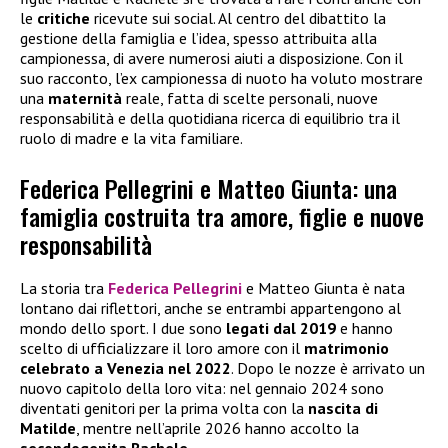
le
critiche
ricevute sui social. Al centro del dibattito la
gestione della famiglia e l’idea, spesso attribuita alla
campionessa, di avere numerosi aiuti a disposizione. Con il
suo racconto, l’ex campionessa di nuoto ha voluto mostrare
una
maternità
reale, fatta di scelte personali, nuove
responsabilità e della quotidiana ricerca di equilibrio tra il
ruolo di madre e la vita familiare.
Federica Pellegrini e Matteo Giunta: una
famiglia costruita tra amore, figlie e nuove
responsabilità
La storia tra
Federica Pellegrini
e Matteo Giunta è nata
lontano dai riflettori, anche se entrambi appartengono al
mondo dello sport. I due sono
legati dal 2019
e hanno
scelto di ufficializzare il loro amore con il
matrimonio
celebrato a Venezia nel 2022
. Dopo le nozze è arrivato un
nuovo capitolo della loro vita: nel gennaio 2024 sono
diventati genitori per la prima volta con la
nascita di
Matilde
, mentre nell’aprile 2026 hanno accolto la
secondogenita Rachele
.