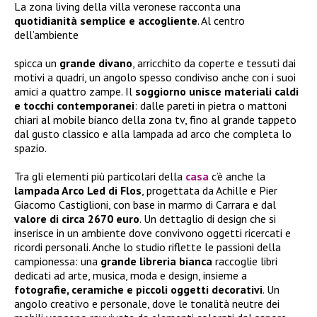
La zona living della villa veronese racconta una
quotidianità semplice e accogliente
. Al centro
dell’ambiente
spicca un
grande divano
, arricchito da coperte e tessuti dai
motivi a quadri, un angolo spesso condiviso anche con i suoi
amici a quattro zampe. Il
soggiorno unisce materiali caldi
e tocchi contemporanei
: dalle pareti in pietra o mattoni
chiari al mobile bianco della zona tv, fino al grande tappeto
dal gusto classico e alla lampada ad arco che completa lo
spazio.
Tra gli elementi più particolari della
casa
c’è anche la
lampada Arco Led di Flos
, progettata da Achille e Pier
Giacomo Castiglioni, con base in marmo di Carrara e dal
valore di circa 2670 euro
. Un dettaglio di design che si
inserisce in un ambiente dove convivono oggetti ricercati e
ricordi personali. Anche lo studio riflette le passioni della
campionessa: una
grande libreria bianca
raccoglie libri
dedicati ad arte, musica, moda e design, insieme a
fotografie, ceramiche e piccoli oggetti decorativi
. Un
angolo creativo e personale, dove le tonalità neutre dei