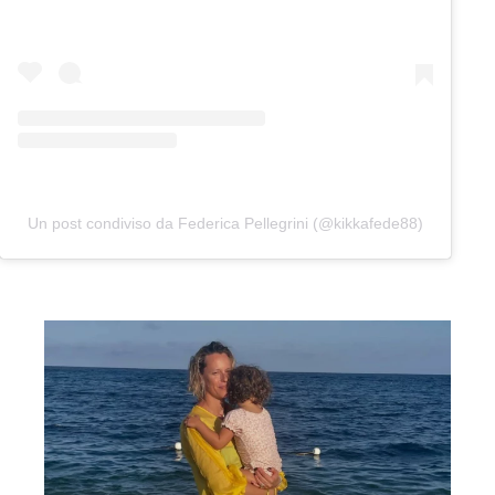
Un post condiviso da Federica Pellegrini (@kikkafede88)